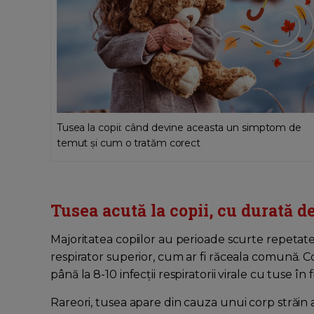
Tusea la copii: când devine aceasta un simptom de
temut și cum o tratăm corect
Tusea acută la copii, cu durată 
Majoritatea copiilor au perioade scurte repetate 
respirator superior, cum ar fi răceala comună. Cop
până la 8-10 infecții respiratorii virale cu tuse în
Rareori, tusea apare din cauza unui corp străin af