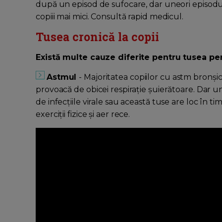
după un episod de sufocare, dar uneori episodul 
copiii mai mici. Consultă rapid medicul.
Tusea cronică la copii
Există multe cauze diferite pentru tusea per
Astmul
- Majoritatea copiilor cu astm bronșic
provoacă de obicei respirație șuierătoare. Dar 
de infecțiile virale sau această tuse are loc în 
exerciții fizice și aer rece.