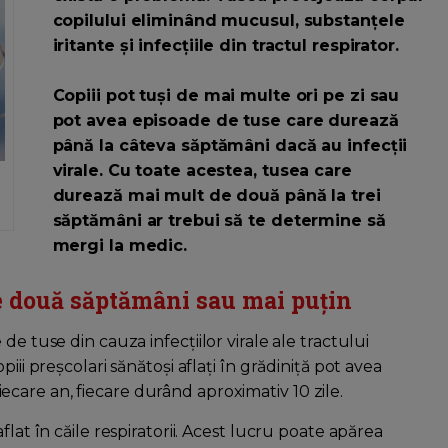
copilului eliminând mucusul, substanțele
iritante și infecțiile din tractul respirator.
Copiii pot tuși de mai multe ori pe zi sau
pot avea episoade de tuse care durează
până la câteva săptămâni dacă au infecții
virale. Cu toate acestea, tusea care
durează mai mult de două până la trei
săptămâni ar trebui să te determine să
mergi la medic.
de două săptămâni sau mai puțin
de tuse din cauza infecțiilor virale ale tractului
iii preșcolari sănătoși aflați în grădiniță pot avea
 fiecare an, fiecare durând aproximativ 10 zile.
lat în căile respiratorii. Acest lucru poate apărea