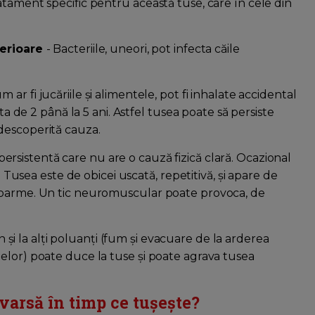
tament specific pentru această tuse, care în cele din
nferioare
- Bacteriile, uneori, pot infecta căile
.
m ar fi jucăriile și alimentele, pot fi inhalate accidental
ta de 2 până la 5 ani. Astfel tusea poate să persiste
descoperită cauza.
persistentă care nu are o cauză fizică clară. Ocazional
. Tusea este de obicei uscată, repetitivă, și apare de
 doarme. Un tic neuromuscular poate provoca, de
și la alți poluanți (fum și evacuare de la arderea
elor) poate duce la tuse și poate agrava tusea
varsă în timp ce tușește?