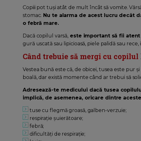
Copiii pot tuși atât de mult încât să vomite. Văr
stomac.
Nu te alarma de acest lucru decât da
o febră mare.
Dacă copilul varsă,
este important să fii aten
gură uscată sau lipicioasă, piele palidă sau rece, ir
Când trebuie să mergi cu copilul
Vestea bună este că, de obicei, tusea este pur ș
boală, dar există momente când ar trebui să solic
Adresează-te medicului dacă tusea copilul
implică, de asemenea, oricare dintre aceste
tuse cu flegmă groasă, galben-verzuie;
respiraţie şuierătoare;
febră;
dificultăți de respirație;