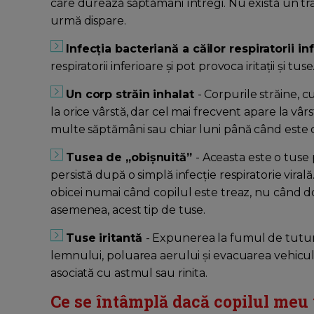
care durează săptămâni întregi. Nu există un tra
urmă dispare.
Infecția bacteriană a căilor respiratorii i
respiratorii inferioare și pot provoca iritații și tuse
Un corp străin inhalat
- Corpurile străine, cu
la orice vârstă, dar cel mai frecvent apare la vârs
multe săptămâni sau chiar luni până când este 
Tusea de „obișnuită”
- Aceasta este o tuse 
persistă după o simplă infecție respiratorie virală
obicei numai când copilul este treaz, nu când
asemenea, acest tip de tuse.
Tuse iritantă
- Expunerea la fumul de tutun 
lemnului, poluarea aerului și evacuarea vehicul
asociată cu astmul sau rinita.
Ce se întâmplă dacă copilul meu 