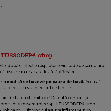
e.
ul TUSSODEP® sirop
i după o infecție respiratorie virală, de obicei nu are
dacă dispare în una sau două săptămâni.
ar trebui să se bazeze pe cauza de bază.
Această
dicul pediatru sau medicul de familie.
rapid de tusea chinuitoare! Datorită combinației
 precum și resveratrol, siropul TUSSODEP® sirop
inhiba rolul fiziologic si asupra inflamației prin