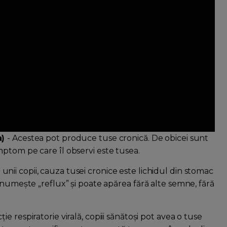
a)
- Acestea pot produce tuse cronică. De obicei sunt
ptom pe care îl observi este tusea.
 unii copii, cauza tusei cronice este lichidul din stomac
 numește „reflux” și poate apărea fără alte semne, fără
ie respiratorie virală, copiii sănătoși pot avea o tuse