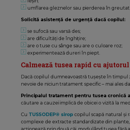
leșin;
umflarea gleznelor sau pierderea în greutat
Solicită asistență de urgență dacă copilul:
se sufocă sau varsă des;
are dificultăți de înghițire;
are o tuse cu sânge sau are o culoare roz;
experimentează dureri în piept.
Calmează tusea rapid cu ajutor
Dacă copilul dumneavoastră tușește în timpul zile
nevoie de niciun tratament specific – mai ales 
Principalul tratament pentru tusea cronică 
căutare a cauzei implică de obicei o vizită la me
Cu
TUSSODEP® siro
p
copilul scapă natural și 
complexe de extracte standardizate din plante,
acționează prin două căi, modulând tusea fără a-i 