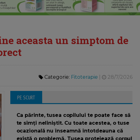
vine aceasta un simptom de
orect
Categorie:
Fitoterapie
|
28/7/2026
PE SCURT
Ca părinte, tusea copilului te poate face să
te simți neliniştit. Cu toate acestea, o tuse
ocazională nu înseamnă întotdeauna că
există o problemă. Tusea protejează corpul