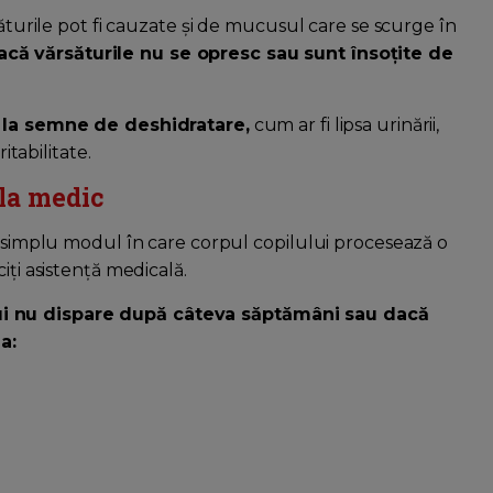
săturile pot fi cauzate și de mucusul care se scurge în
că vărsăturile nu se opresc sau sunt însoțite de
t la semne de deshidratare,
cum ar fi lipsa urinării,
itabilitate.
 la medic
i simplu modul în care corpul copilului procesează o
iți asistență medicală.
ui nu dispare după câteva săptămâni sau dacă
a: