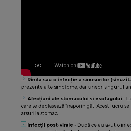
Rinita sau o infecție a sinusurilor (sinuzit
prezente alte simptome, dar uneori singurul sim
Afecțiuni ale stomacului și esofagului
- La
care se deplasează înapoi în gât. Acest lucru se
arsuri la stomac.
Infecții post-virale
- După ce au avut o infecț