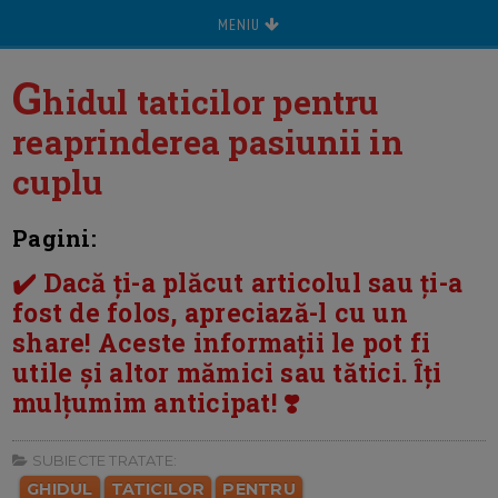
MENIU
G
hidul taticilor pentru
reaprinderea pasiunii in
cuplu
Pagini:
✔️ Dacă ți-a plăcut articolul sau ți-a
fost de folos, apreciază-l cu un
share! Aceste informații le pot fi
utile și altor mămici sau tătici. Îți
mulțumim anticipat! ❣️
SUBIECTE TRATATE:
GHIDUL
TATICILOR
PENTRU