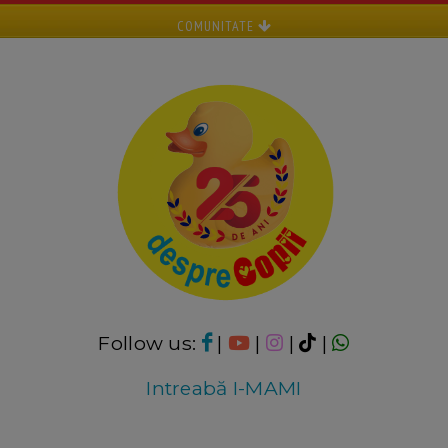
COMUNITATE
Follow us:
|
|
|
|
Intreabă I-MAMI