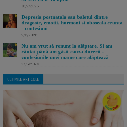
10/7/2026
Depresia postnatala sau baletul dintre
dragoste, emotii, hormoni si oboseala crunta
- confesiuni
9/6/2026
Nu am vrut să renunț la alăptare. Si am
căutat până am găsit cauza durerii -
confesiunile unei mame care alăptează
27/3/2026
ULTIMILE ARTICOLE