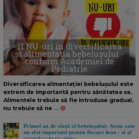
11 NU-uri in diversificarea
și alimentația bebelușului -
conform Academiei de
Pediatrie
16/7/2026
AUTOR: EDITOR DC.
Diversificarea alimentației bebelușului este
extrem de importantă pentru sănătatea sa.
Alimentele trebuie să fie introduse gradual,
nu trebuie să ne
...
Primul an de viață al bebelușului: Avem cate
un sfat important pentru fiecare luna - si ai
sa vezi ca te va ajuta