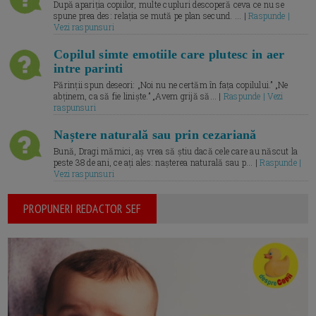
După apariția copiilor, multe cupluri descoperă ceva ce nu se
spune prea des: relația se mută pe plan secund. ... |
Raspunde |
Vezi raspunsuri
Copilul simte emotiile care plutesc in aer
intre parinti
Părinții spun deseori: „Noi nu ne certăm în fața copilului.” „Ne
abținem, ca să fie liniște.” „Avem grijă să... |
Raspunde | Vezi
raspunsuri
Naștere naturală sau prin cezariană
Bună, Dragi mămici, aș vrea să știu dacă cele care au născut la
peste 38 de ani, ce ați ales: nașterea naturală sau p... |
Raspunde |
Vezi raspunsuri
PROPUNERI REDACTOR SEF