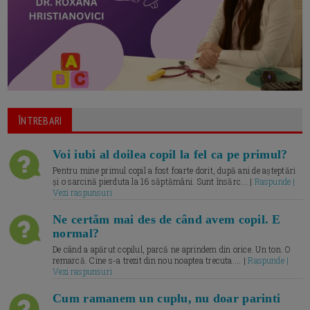
ÎNTREBARI
Voi iubi al doilea copil la fel ca pe primul?
Pentru mine primul copil a fost foarte dorit, după ani de așteptări
și o sarcină pierduta la 16 săptămâni. Sunt însărc... |
Raspunde |
Vezi raspunsuri
Ne certăm mai des de când avem copil. E
normal?
De când a apărut copilul, parcă ne aprindem din orice. Un ton. O
remarcă. Cine s-a trezit din nou noaptea trecuta.... |
Raspunde |
Vezi raspunsuri
Cum ramanem un cuplu, nu doar parinti