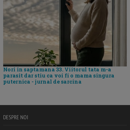
Nori in saptamana 33. Viitorul tata m-a
parasit dar stiu ca voi fi o mama singura
puternica - jurnal de sarcina
DESPRE NOI