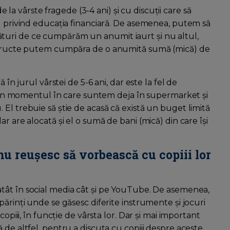
la vârste fragede (3-4 ani) și cu discuții care să
il privind educația financiară. De asemenea, putem să
turi de ce cumpărăm un anumit iaurt și nu altul,
e fructe putem cumpăra de o anumită sumă (mică) de
 în jurul vârstei de 5-6 ani, dar este la fel de
nu în momentul în care suntem deja în supermarket și
El trebuie să știe de acasă că există un buget limită
r are alocată și el o sumă de bani (mică) din care își
 nu reușesc să vorbească cu copiii lor
atât în social media cât și pe YouTube. De asemenea,
părinți unde se găsesc diferite instrumente și jocuri
opiii, în funcție de vârsta lor. Dar și mai important
 de altfel, pentru a discuta cu copiii despre aceste