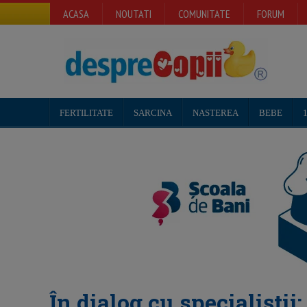
ACASA
NOUTATI
COMUNITATE
FORUM
FERTILITATE
SARCINA
NASTEREA
BEBE
1
În dialog cu specialiștii