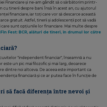
iei Financiare și ne-am gândit să o sărbătorim printr-
m cu tinerii despre bani. Însă în acest an, cu ajutorul
nței financiare, iar toți care vor să descarce această
arce gratuit. Astfel, tinerii și adolescenții pot să vadă
 și care sunt opțiunile lor financiare. Mai multe despre
Fin Fest: BCR, alături de tineri, în drumul lor către
ciară?
cuvitelor "independent financiar", înseamnă a nu
 este un pic mai filozofic și mai larg, deoarece
e dintre noi altceva. De aceea este important ca
ndența financiară și ce ar putea face în funcție de
ri să facă diferența între nevoi și