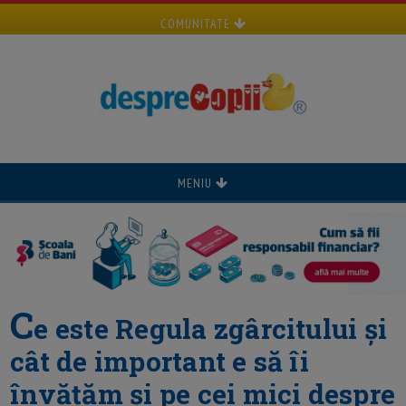
COMUNITATE
MENIU
C
e este Regula zgârcitului și
cât de important e să îi
învățăm și pe cei mici despre