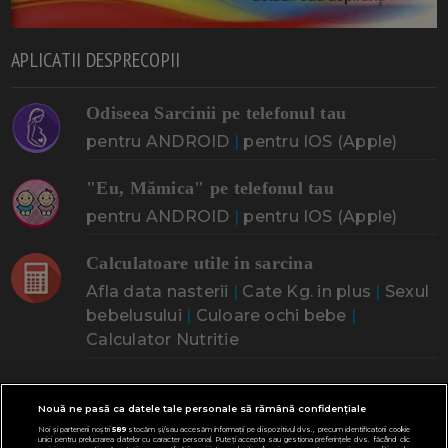
APLICATII DESPRECOPII
Odiseea Sarcinii pe telefonul tau
pentru ANDROID
|
pentru IOS (Apple)
"Eu, Mămica" pe telefonul tau
pentru ANDROID
|
pentru IOS (Apple)
Calculatoare utile in sarcina
Afla data nasterii
|
Cate Kg. in plus
|
Sexul
bebelusului
|
Culoare ochi bebe
|
Calculator Nutritie
CINE ESTI? CE CAUTI?
Nouă ne pasă ca datele tale personale să rămână confidențiale
Noi și partenerii noștri
589
stocăm și/sau accesăm informații pe dispozitivul dvs., precum identificatorii cookie
unici pentru prelucrarea datelor cu caracter personal. Puteți accepta sau gestiona preferințele dvs. făcând clic
Doresc un copil
Adoptia
Probleme cu sarcina