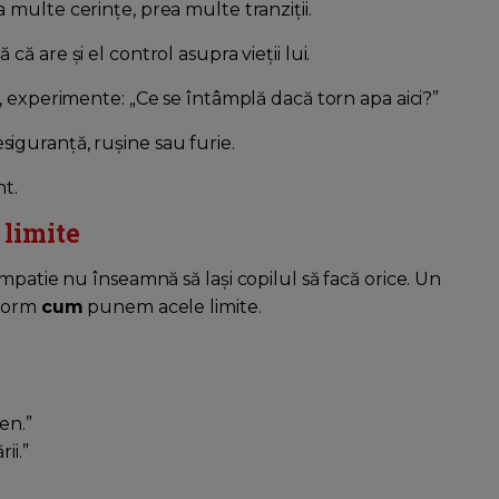
 multe cerințe, prea multe tranziții.
că are și el control asupra vieții lui.
, experimente: „Ce se întâmplă dacă torn apa aici?”
siguranță, rușine sau furie.
nt.
limite
mpatie nu înseamnă să lași copilul să facă orice. Un
enorm
cum
punem acele limite.
en.”
ii.”