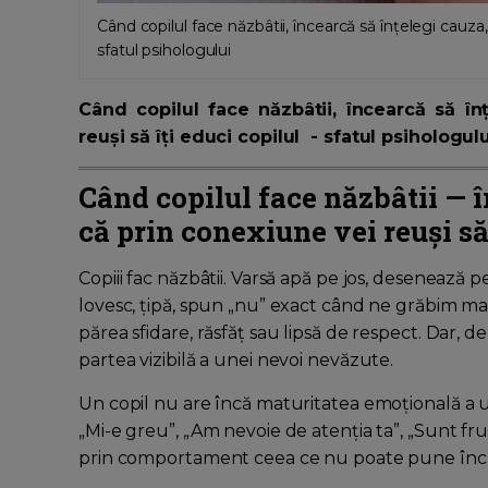
Când copilul face năzbâtii, încearcă să înțelegi cauza,
sfatul psihologului
Când copilul face năzbâtii, încearcă să î
reuși să îți educi copilul - sfatul psihologul
Când copilul face năzbâtii — î
că prin conexiune vei reuși să 
Copiii fac năzbâtii. Varsă apă pe jos, desenează p
lovesc, țipă, spun „nu” exact când ne grăbim mai
părea sfidare, răsfăț sau lipsă de respect. Dar,
partea vizibilă a unei nevoi nevăzute.
Un copil nu are încă maturitatea emoțională a u
„Mi-e greu”, „Am nevoie de atenția ta”, „Sunt fr
prin comportament ceea ce nu poate pune încă