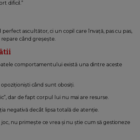
 dificil.”
erfect ascultător, ci un copil care învață, pas cu pas,
 să repare când greșește.
âtii
 spatele comportamentului există una dintre aceste
 opoziționiști când sunt obosiți.
”, dar de fapt corpul lui nu mai are resurse.
ia negativă decât lipsa totală de atenție.
joc, nu primește ce vrea și nu știe cum să gestioneze