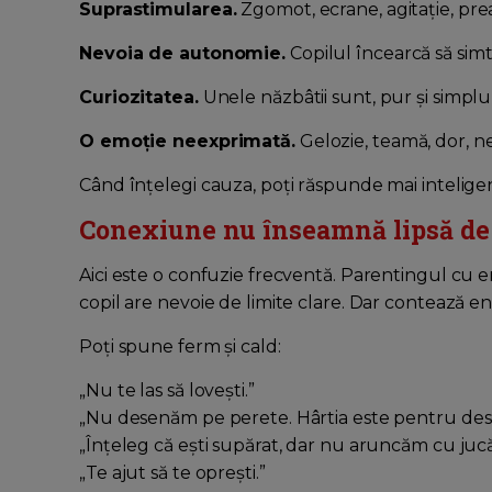
Suprastimularea.
Zgomot, ecrane, agitație, prea
Nevoia de autonomie.
Copilul încearcă să simtă 
Curiozitatea.
Unele năzbâtii sunt, pur și simplu
O emoție neexprimată.
Gelozie, teamă, dor, ne
Când înțelegi cauza, poți răspunde mai intelige
Conexiune nu înseamnă lipsă de 
Aici este o confuzie frecventă. Parentingul cu e
copil are nevoie de limite clare. Dar contează 
Poți spune ferm și cald:
„Nu te las să lovești.”
„Nu desenăm pe perete. Hârtia este pentru des
„Înțeleg că ești supărat, dar nu aruncăm cu jucăr
„Te ajut să te oprești.”