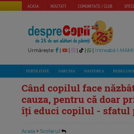
ACASA
NOUTATI
COMUNITATE / CLUB
SPECI
Urmărește:
|
|
|
|
|
Intreabă I-MAMI
FERTILITATE
SARCINA
NASTEREA
BEBELUSU
Când copilul face năzbâti
cauza, pentru că doar pr
îți educi copilul - sfatu
Acasa
>
Scolarul