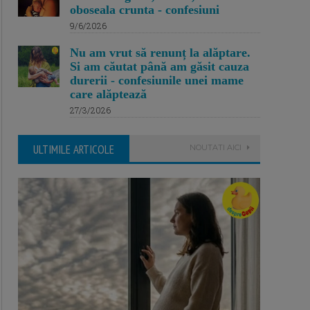
oboseala crunta - confesiuni
9/6/2026
Nu am vrut să renunț la alăptare.
Si am căutat până am găsit cauza
durerii - confesiunile unei mame
care alăptează
27/3/2026
ULTIMILE ARTICOLE
NOUTATI AICI