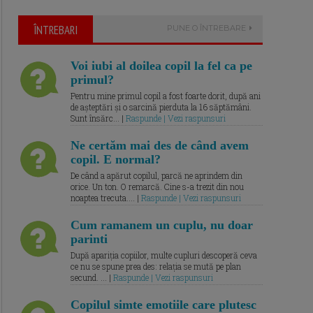
ÎNTREBARI
PUNE O ÎNTREBARE
Voi iubi al doilea copil la fel ca pe
primul?
Pentru mine primul copil a fost foarte dorit, după ani
de așteptări și o sarcină pierduta la 16 săptămâni.
Sunt însărc... |
Raspunde | Vezi raspunsuri
Ne certăm mai des de când avem
copil. E normal?
De când a apărut copilul, parcă ne aprindem din
orice. Un ton. O remarcă. Cine s-a trezit din nou
noaptea trecuta.... |
Raspunde | Vezi raspunsuri
Cum ramanem un cuplu, nu doar
parinti
După apariția copiilor, multe cupluri descoperă ceva
ce nu se spune prea des: relația se mută pe plan
secund. ... |
Raspunde | Vezi raspunsuri
Copilul simte emotiile care plutesc