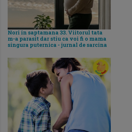
Nori in saptamana 33. Viitorul tata
m-a parasit dar stiu ca voi fi o mama
singura puternica - jurnal de sarcina