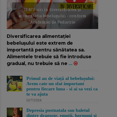
11 NU-uri in diversificarea și
alimentația bebelușului - conform
Academiei de Pediatrie
16/7/2026
AUTOR: EDITOR DC.
Diversificarea alimentației
bebelușului este extrem de
importantă pentru sănătatea sa.
Alimentele trebuie să fie introduse
gradual, nu trebuie să ne
...
Primul an de viață al bebelușului:
Avem cate un sfat important
pentru fiecare luna - si ai sa vezi ca
te va ajuta
10/7/2026
Depresia postnatala sau baletul
dintre dragoste, emotii, hormoni si