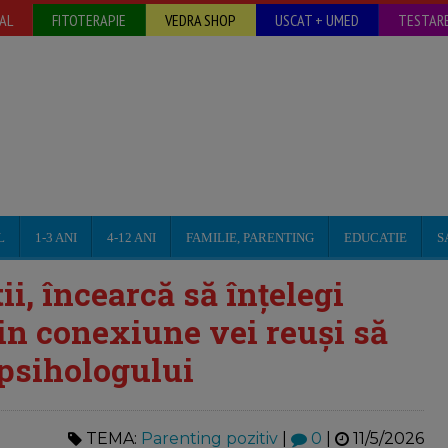
AL
FITOTERAPIE
VEDRA SHOP
USCAT + UMED
TESTARE
L
1-3 ANI
4-12 ANI
FAMILIE, PARENTING
EDUCATIE
S
i, încearcă să înțelegi
in conexiune vei reuși să
l psihologului
TEMA:
Parenting pozitiv
|
0
|
11/5/2026