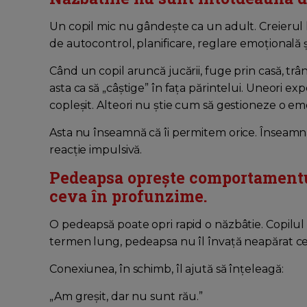
Un copil mic nu gândește ca un adult. Creierul l
de autocontrol, planificare, reglare emoțională ș
Când un copil aruncă jucării, fuge prin casă, t
asta ca să „câștige” în fața părintelui. Uneori ex
copleșit. Alteori nu știe cum să gestioneze o em
Asta nu înseamnă că îi permitem orice. Înseamn
reacție impulsivă.
Pedeapsa oprește comportament
ceva în profunzime.
O pedeapsă poate opri rapid o năzbâtie. Copilul 
termen lung, pedeapsa nu îl învață neapărat ce s
Conexiunea, în schimb, îl ajută să înțeleagă:
„Am greșit, dar nu sunt rău.”