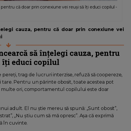
 pentru că doar prin conexiune vei reuși să îți educi copilul -
nțelegi cauza, pentru că doar prin conexiune vei
ui
ncearcă să înțelegi cauza, pentru
îți educi copilul
e pereți, trag de lucruri interzise, refuză să coopereze,
 tare. Pentru un părinte obosit, toate acestea pot
 de multe ori, comportamentul copilului este doar
nui adult. El nu știe mereu să spună: „Sunt obosit”,
ustrat”, „Nu știu cum să mă opresc”. Așa că exprimă
 în cuvinte.