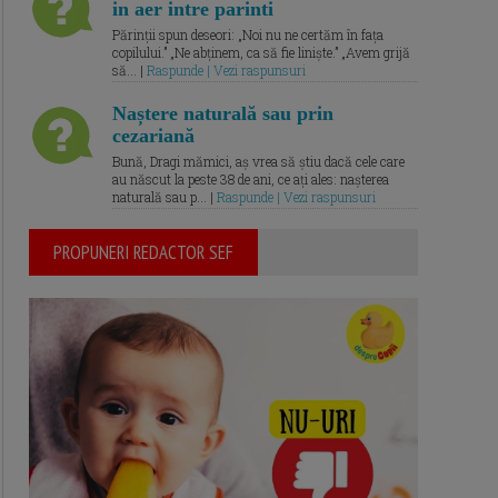
in aer intre parinti
Părinții spun deseori: „Noi nu ne certăm în fața
copilului.” „Ne abținem, ca să fie liniște.” „Avem grijă
să... |
Raspunde | Vezi raspunsuri
Naștere naturală sau prin
cezariană
Bună, Dragi mămici, aș vrea să știu dacă cele care
au născut la peste 38 de ani, ce ați ales: nașterea
naturală sau p... |
Raspunde | Vezi raspunsuri
PROPUNERI REDACTOR SEF