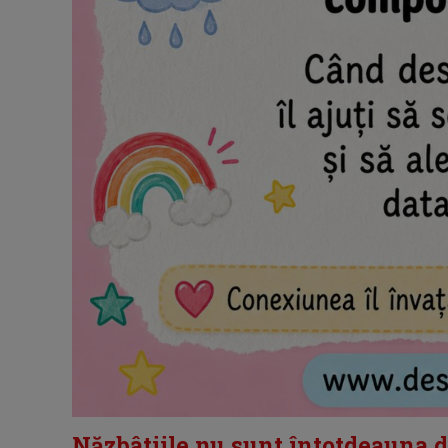
Năzbâtiile nu sunt întotdeauna d