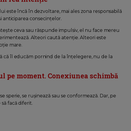
ui este încă în dezvoltare, mai ales zona responsabilă
i anticiparea consecințelor.
rântește ceva sau răspunde impulsiv, el nu face mereu
perimentează. Alteori caută atenție. Alteori este
oție mare.
ă că îl educăm pornind de la înțelegere, nu de la
ul pe moment. Conexiunea schimbă
se sperie, se rușinează sau se conformează. Dar, pe
ă facă diferit.