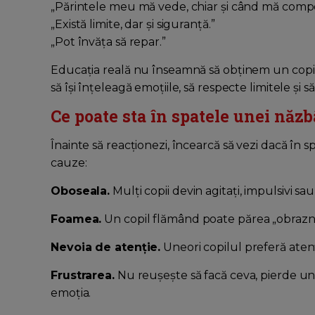
„Părintele meu mă vede, chiar și când mă comport
„Există limite, dar și siguranță.”
„Pot învăța să repar.”
Educația reală nu înseamnă să obținem un copil p
să își înțeleagă emoțiile, să respecte limitele și
Ce poate sta în spatele unei năzb
Înainte să reacționezi, încearcă să vezi dacă în
cauze:
Oboseala.
Mulți copii devin agitați, impulsivi sau
Foamea.
Un copil flămând poate părea „obraznic
Nevoia de atenție.
Uneori copilul preferă atenț
Frustrarea.
Nu reușește să facă ceva, pierde un 
emoția.