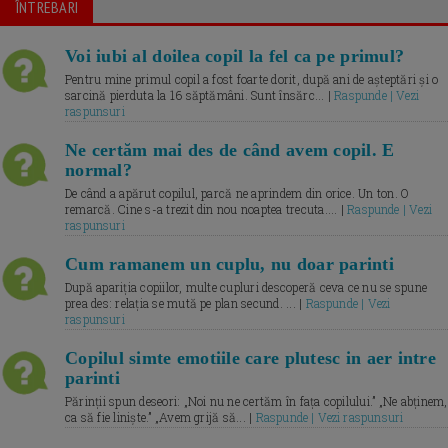
ÎNTREBARI
Voi iubi al doilea copil la fel ca pe primul?
Pentru mine primul copil a fost foarte dorit, după ani de așteptări și o
sarcină pierduta la 16 săptămâni. Sunt însărc... |
Raspunde | Vezi
raspunsuri
Ne certăm mai des de când avem copil. E
normal?
De când a apărut copilul, parcă ne aprindem din orice. Un ton. O
remarcă. Cine s-a trezit din nou noaptea trecuta.... |
Raspunde | Vezi
raspunsuri
Cum ramanem un cuplu, nu doar parinti
După apariția copiilor, multe cupluri descoperă ceva ce nu se spune
prea des: relația se mută pe plan secund. ... |
Raspunde | Vezi
raspunsuri
Copilul simte emotiile care plutesc in aer intre
parinti
Părinții spun deseori: „Noi nu ne certăm în fața copilului.” „Ne abținem,
ca să fie liniște.” „Avem grijă să... |
Raspunde | Vezi raspunsuri