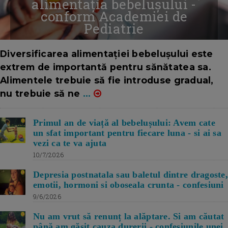
alimentația bebelușului -
conform Academiei de
Pediatrie
16/7/2026
AUTOR: EDITOR DC.
Diversificarea alimentației bebelușului este
extrem de importantă pentru sănătatea sa.
Alimentele trebuie să fie introduse gradual,
nu trebuie să ne
...
Primul an de viață al bebelușului: Avem cate
un sfat important pentru fiecare luna - si ai sa
vezi ca te va ajuta
10/7/2026
Depresia postnatala sau baletul dintre dragoste,
emotii, hormoni si oboseala crunta - confesiuni
9/6/2026
Nu am vrut să renunț la alăptare. Si am căutat
până am găsit cauza durerii - confesiunile unei