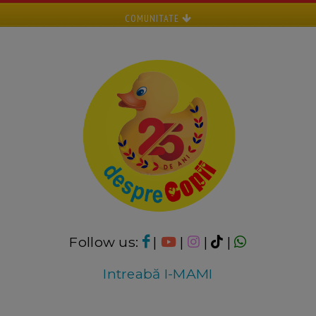
COMUNITATE
Follow us:
|
|
|
|
Intreabă I-MAMI