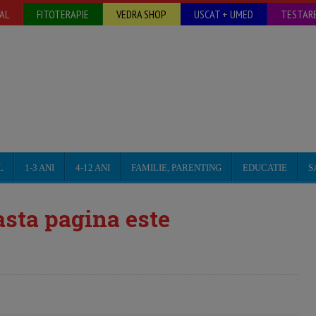
AL
FITOTERAPIE
VEDRA SHOP
USCAT + UMED
TESTARE
L
1-3 ANI
4-12 ANI
FAMILIE, PARENTING
EDUCATIE
S
sta pagina este