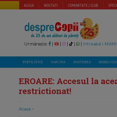
ACASA
NOUTATI
COMUNITATE / CLUB
SPECI
Urmărește:
|
|
|
|
|
Intreabă I-MAMI
FERTILITATE
SARCINA
NASTEREA
BEBELUSU
EROARE: Accesul la acea
restrictionat!
Acasa
>