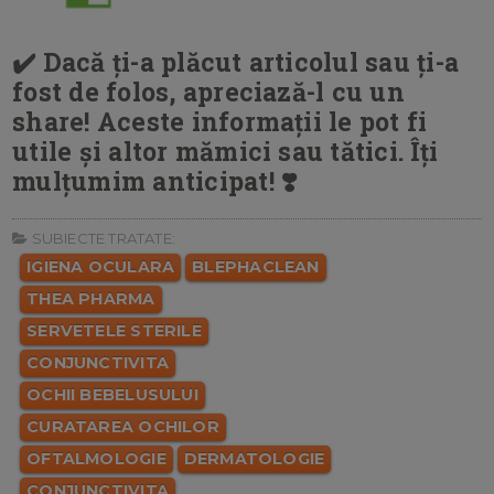
✔️ Dacă ți-a plăcut articolul sau ți-a
fost de folos, apreciază-l cu un
share! Aceste informații le pot fi
utile și altor mămici sau tătici. Îți
mulțumim anticipat! ❣️
SUBIECTE TRATATE:
IGIENA OCULARA
BLEPHACLEAN
THEA PHARMA
SERVETELE STERILE
CONJUNCTIVITA
OCHII BEBELUSULUI
CURATAREA OCHILOR
OFTALMOLOGIE
DERMATOLOGIE
CONJUNCTIVITA