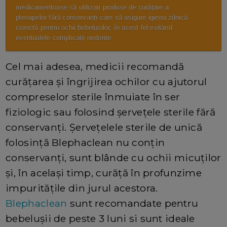
medicamentoase să utilizați produse de curățare a
pleoapelor fără conservanți care să asigure igiena zilnică
corectă pentru ochii bebelușilor, în acest fel evitând
eventualele complicații nedorite.
Cel mai adesea, medicii recomandă
curățarea și îngrijirea ochilor cu ajutorul
compreselor sterile înmuiate în ser
fiziologic sau folosind șervețele sterile fără
conservanți. Șervețelele sterile de unică
folosință Blephaclean nu conțin
conservanți, sunt blânde cu ochii micuților
și, în același timp, curăță în profunzime
impuritățile din jurul acestora.
Blephaclean
sunt recomandate pentru
bebelușii de peste 3 luni si sunt ideale