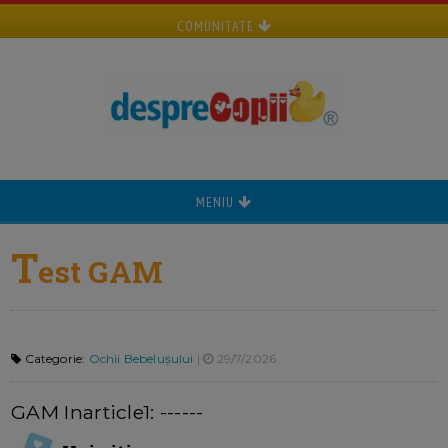
COMUNITATE
MENIU
T
est GAM
Categorie:
Ochii Bebelușului
|
29/7/2026
GAM Inarticle1: ------