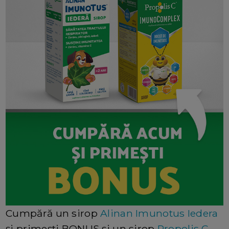
Cumpără un sirop
Alinan Imunotus Iedera
și primești BONUS și un sirop
Propolis C