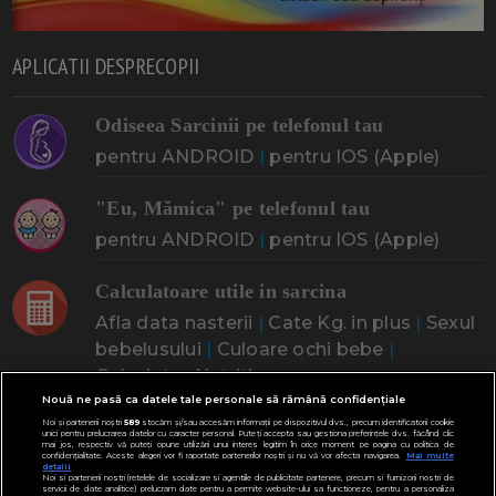
APLICATII DESPRECOPII
Odiseea Sarcinii pe telefonul tau
pentru ANDROID
|
pentru IOS (Apple)
"Eu, Mămica" pe telefonul tau
pentru ANDROID
|
pentru IOS (Apple)
Calculatoare utile in sarcina
Afla data nasterii
|
Cate Kg. in plus
|
Sexul
bebelusului
|
Culoare ochi bebe
|
Calculator Nutritie
Nouă ne pasă ca datele tale personale să rămână confidențiale
CINE ESTI? CE CAUTI?
Noi și partenerii noștri
589
stocăm și/sau accesăm informații pe dispozitivul dvs., precum identificatorii cookie
unici pentru prelucrarea datelor cu caracter personal. Puteți accepta sau gestiona preferințele dvs. făcând clic
mai jos, respectiv vă puteți opune utilizării unui interes legitim în orice moment pe pagina cu politica de
confidențialitate. Aceste alegeri vor fi raportate partenerilor noștri și nu vă vor afecta navigarea.
Mai multe
detalii
Noi si partenerii nostri (retelele de socializare si agentiile de publicitate partenere, precum si furnizorii nostri de
Doresc un copil
Adoptia
Probleme cu sarcina
servicii de date analitice) prelucram date pentru a permite website-ului sa functioneze, pentru a personaliza