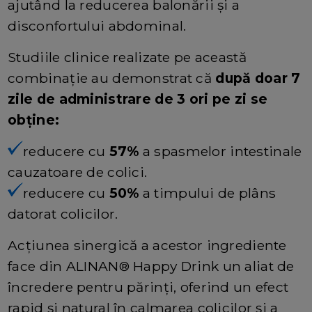
ajutând la reducerea balonării și a
disconfortului abdominal.
Studiile clinice realizate pe această
combinație au demonstrat că
după doar 7
zile de administrare de 3 ori pe zi se
obține:
reducere cu
57%
a spasmelor intestinale
cauzatoare de colici.
reducere cu
50%
a timpului de plâns
datorat colicilor.
Acțiunea sinergică a acestor ingrediente
face din ALINAN® Happy Drink un aliat de
încredere pentru părinți, oferind un efect
rapid și natural în calmarea colicilor și a