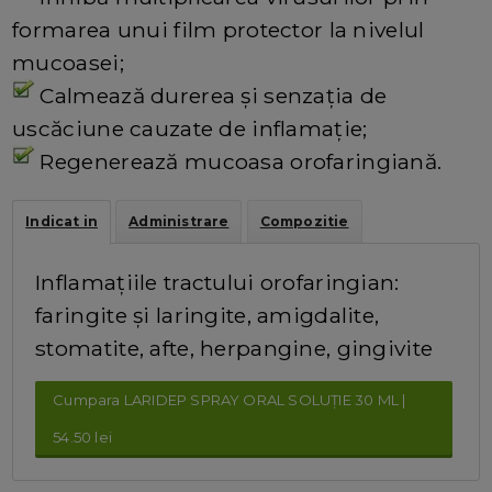
formarea unui film protector la nivelul
mucoasei;
Calmează durerea și senzația de
uscăciune cauzate de inflamație;
Regenerează mucoasa orofaringiană.
Indicat in
Administrare
Compozitie
Inflamațiile tractului orofaringian:
faringite și laringite, amigdalite,
stomatite, afte, herpangine, gingivite
Cumpara LARIDEP SPRAY ORAL SOLUȚIE 30 ML |
54.50 lei