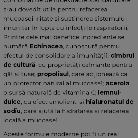
Combinațiile de fitoextracte standardizate
s-au dovedit utile pentru refacerea
mucoasei iritate și susținerea sistemului
imunitar în lupta cu infecțiile respiratorii.
Printre cele mai benefice ingrediente se
numără
Echinacea
, cunoscută pentru
efectul de consolidare a imunității;
cimbrul
de cultură
, cu proprietăți calmante pentru
gât și tuse;
propolisul
, care acționează ca
un protector natural al mucoasei;
acerola
,
o sursă naturală de vitamina C;
lemnul-
dulce
, cu efect emolient; și
hialuronatul de
sodiu
, care ajută la hidratarea și refacerea
locală a mucoasei.
Aceste formule moderne pot fi un real