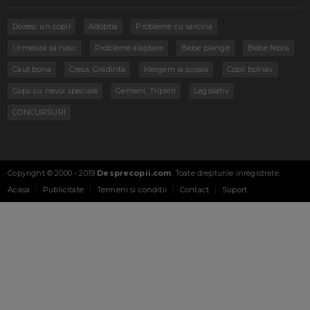
Doresc un copil
Adoptia
Probleme cu sarcina
Urmeaza sa nasc
Probleme alaptare
Bebe plange
Bebe febra
Caut bona
Cresa, Gradinta
Mergem la scoala
Copil bolnav
Copii cu nevoi speciale
Gemeni, Tripleti
Legislativ
CONCURSURI
Copyright © 2000 - 2019
Desprecopii.com
. Toate drepturile inregistrate.
Acasa
Publicitate
Termeni si conditii
Contact
Suport