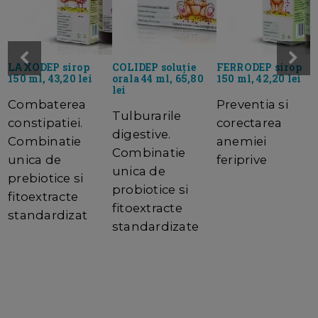
LAXODEP sirop
COLIDEP soluție
FERRODEP sirop
150 ml, 43,20 lei
orala 44 ml, 65,80
150 ml, 42,20 lei
lei
Combaterea
Preventia si
Tulburarile
constipatiei.
corectarea
digestive.
Combinatie
anemiei
Combinatie
unica de
feriprive
unica de
prebiotice si
probiotice si
fitoextracte
fitoextracte
standardizat
standardizate