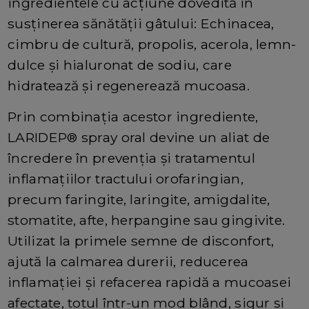
ingredientele cu acțiune dovedită în
susținerea sănătății gâtului: Echinacea,
cimbru de cultură, propolis, acerola, lemn-
dulce și hialuronat de sodiu, care
hidratează și regenerează mucoasa.
Prin combinația acestor ingrediente,
LARIDEP® spray oral devine un aliat de
încredere în prevenția și tratamentul
inflamațiilor tractului orofaringian,
precum faringite, laringite, amigdalite,
stomatite, afte, herpangine sau gingivite.
Utilizat la primele semne de disconfort,
ajută la calmarea durerii, reducerea
inflamației și refacerea rapidă a mucoasei
afectate, totul într-un mod blând, sigur și