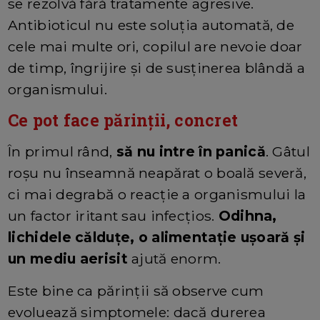
se rezolvă fără tratamente agresive.
Antibioticul nu este soluția automată, de
cele mai multe ori, copilul are nevoie doar
de timp, îngrijire și de susținerea blândă a
organismului.
Ce pot face părinții, concret
În primul rând,
să nu intre în panică
. Gâtul
roșu nu înseamnă neapărat o boală severă,
ci mai degrabă o reacție a organismului la
un factor iritant sau infecțios.
Odihna,
lichidele călduțe, o alimentație ușoară și
un mediu aerisit
ajută enorm.
Este bine ca părinții să observe cum
evoluează simptomele: dacă durerea