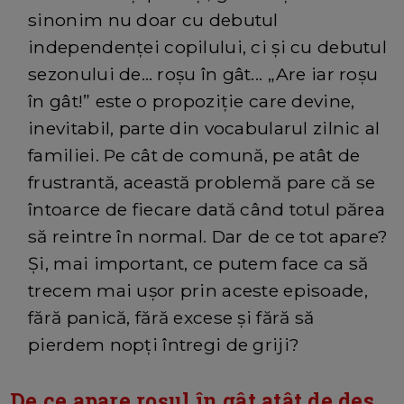
sinonim nu doar cu debutul
independenței copilului, ci și cu debutul
sezonului de… roșu în gât... „Are iar roșu
în gât!” este o propoziție care devine,
inevitabil, parte din vocabularul zilnic al
familiei. Pe cât de comună, pe atât de
frustrantă, această problemă pare că se
întoarce de fiecare dată când totul părea
să reintre în normal. Dar de ce tot apare?
Și, mai important, ce putem face ca să
trecem mai ușor prin aceste episoade,
fără panică, fără excese și fără să
pierdem nopți întregi de griji?
De ce apare roșul în gât atât de des