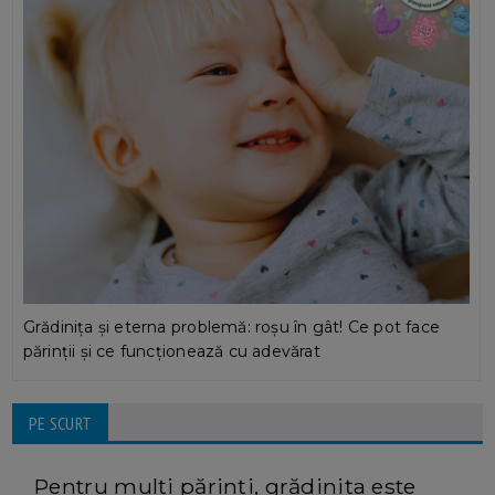
Grădinița și eterna problemă: roșu în gât! Ce pot face
părinții și ce funcționează cu adevărat
PE SCURT
Pentru mulți părinți, grădinița este