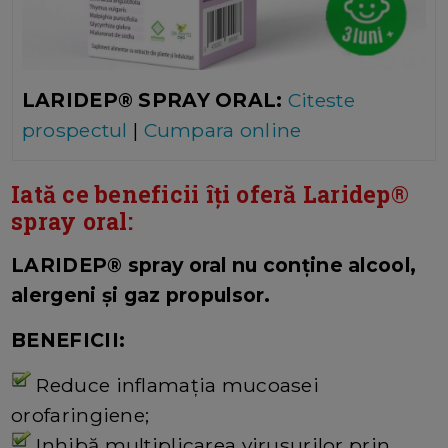
LARIDEP® SPRAY ORAL:
Citeste
prospectul
|
Cumpara online
Iată ce beneficii îți oferă Laridep®
spray oral:
LARIDEP® spray oral nu conține alcool,
alergeni și gaz propulsor.
BENEFICII:
Reduce inflamația mucoasei
orofaringiene;
Inhibă multiplicarea virusurilor prin