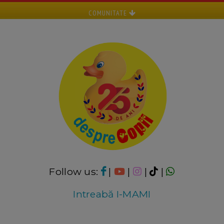
COMUNITATE
Follow us:
|
|
|
|
Intreabă I-MAMI