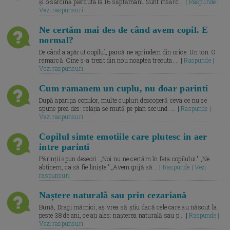
și o sarcină pierduta la 16 săptămâni. Sunt însărc... |
Raspunde |
Vezi raspunsuri
Ne certăm mai des de când avem copil. E
normal?
De când a apărut copilul, parcă ne aprindem din orice. Un ton. O
remarcă. Cine s-a trezit din nou noaptea trecuta.... |
Raspunde |
Vezi raspunsuri
Cum ramanem un cuplu, nu doar parinti
După apariția copiilor, multe cupluri descoperă ceva ce nu se
spune prea des: relația se mută pe plan secund. ... |
Raspunde |
Vezi raspunsuri
Copilul simte emotiile care plutesc in aer
intre parinti
Părinții spun deseori: „Noi nu ne certăm în fața copilului.” „Ne
abținem, ca să fie liniște.” „Avem grijă să... |
Raspunde | Vezi
raspunsuri
Naștere naturală sau prin cezariană
Bună, Dragi mămici, aș vrea să știu dacă cele care au născut la
peste 38 de ani, ce ați ales: nașterea naturală sau p... |
Raspunde |
Vezi raspunsuri