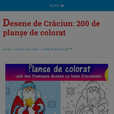
MENIU
D
esene de Crăciun: 200 de
planșe de colorat
Acasa
>
Hai sa ne jucam
>
Desene de colorat