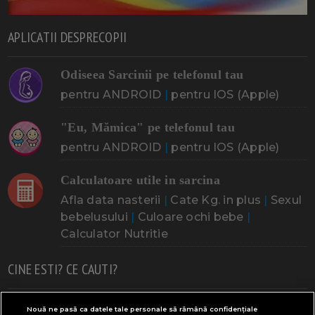
APLICATII DESPRECOPII
Odiseea Sarcinii pe telefonul tau
pentru ANDROID
|
pentru IOS (Apple)
"Eu, Mămica" pe telefonul tau
pentru ANDROID
|
pentru IOS (Apple)
Calculatoare utile in sarcina
Afla data nasterii
|
Cate Kg. in plus
|
Sexul
bebelusului
|
Culoare ochi bebe
|
Calculator Nutritie
CINE ESTI? CE CAUTI?
Doresc un copil
Adoptia
Probleme cu sarcina
Nouă ne pasă ca datele tale personale să rămână confidențiale