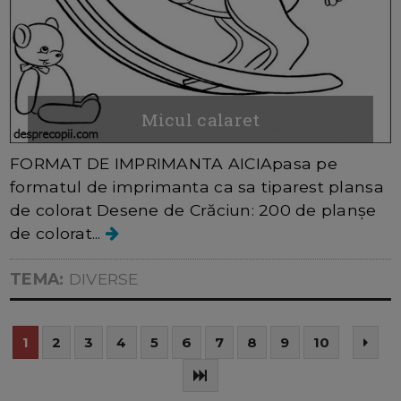
Micul calaret
FORMAT DE IMPRIMANTA AICIApasa pe
formatul de imprimanta ca sa tiparest plansa
de colorat Desene de Crăciun: 200 de planșe
de colorat...
TEMA:
DIVERSE
1
2
3
4
5
6
7
8
9
10