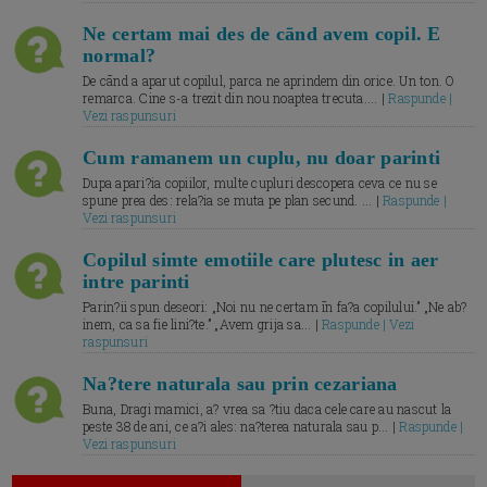
Ne certam mai des de cānd avem copil. E
normal?
De cānd a aparut copilul, parca ne aprindem din orice. Un ton. O
remarca. Cine s-a trezit din nou noaptea trecuta.... |
Raspunde |
Vezi raspunsuri
Cum ramanem un cuplu, nu doar parinti
Dupa apari?ia copiilor, multe cupluri descopera ceva ce nu se
spune prea des: rela?ia se muta pe plan secund. ... |
Raspunde |
Vezi raspunsuri
Copilul simte emotiile care plutesc in aer
intre parinti
Parin?ii spun deseori: „Noi nu ne certam īn fa?a copilului.” „Ne ab?
inem, ca sa fie lini?te.” „Avem grija sa... |
Raspunde | Vezi
raspunsuri
Na?tere naturala sau prin cezariana
Buna, Dragi mamici, a? vrea sa ?tiu daca cele care au nascut la
peste 38 de ani, ce a?i ales: na?terea naturala sau p... |
Raspunde |
Vezi raspunsuri