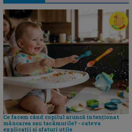
Ce facem cānd copilul aruncă intenționat
māncarea sau tacāmurile? - cateva
explicatii si sfaturi utile