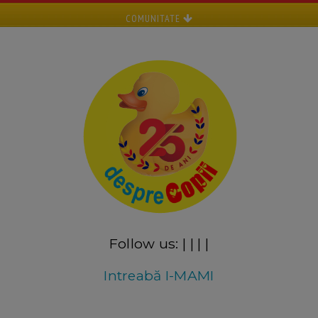
COMUNITATE
Follow us:
|
|
|
|
Intreabă I-MAMI