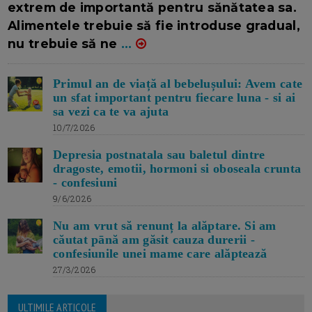
extrem de importantă pentru sănătatea sa.
Alimentele trebuie să fie introduse gradual,
nu trebuie să ne
...
Primul an de viață al bebelușului: Avem cate
un sfat important pentru fiecare luna - si ai
sa vezi ca te va ajuta
10/7/2026
Depresia postnatala sau baletul dintre
dragoste, emotii, hormoni si oboseala crunta
- confesiuni
9/6/2026
Nu am vrut să renunț la alăptare. Si am
căutat pānă am găsit cauza durerii -
confesiunile unei mame care alăptează
27/3/2026
ULTIMILE ARTICOLE