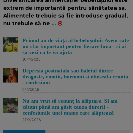
Diversificarea alimentației bebelușului este
extrem de importantă pentru sănătatea sa.
Alimentele trebuie să fie introduse gradual,
nu trebuie să ne
...
Primul an de viață al bebelușului: Avem cate
un sfat important pentru fiecare luna - si ai
sa vezi ca te va ajuta
10/7/2026
Depresia postnatala sau baletul dintre
dragoste, emotii, hormoni si oboseala crunta
- confesiuni
9/6/2026
Nu am vrut să renunț la alăptare. Si am
căutat până am găsit cauza durerii -
confesiunile unei mame care alăptează
27/3/2026