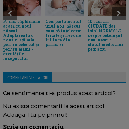
Prima săptămană
Comportamentul
10 lucruri
acasă cu noul-
unui nou-născut:
CIUDATE dar
născut.
cum să ințelegem
total NORMALE
Adaptarea la o
fricile și nevoile
despre bebelușul
nouă viață atât
lui incă din
nou-născut -
pentru bebe cât și
prima zi
sfatul medicului
pentru mami -
pediatru
greutățile
începutului
COMENTARII VIZITATORI
Ce sentimente ti-a produs acest articol?
Nu exista comentarii la acest articol.
Adauga-l tu pe primul!
Scrie un comentariu