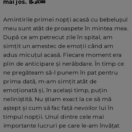
mai jos. 📝👶💤
Amintirile primei nopți acasă cu bebelușul
meu sunt atât de proaspete în mintea mea.
După ce am petrecut zile în spital, am
simțit un amestec de emoții când am
adus micuțul acasă. Fiecare moment era
plin de anticipare și nerăbdare. În timp ce
ne pregăteam să-l punem în pat pentru
prima dată, m-am simțit atât de
emoționată și, în același timp, puțin
neliniștită. Nu știam exact la ce să mă
aștept și cum să fac față nevoilor lui în
timpul nopții. Unul dintre cele mai
importante lucruri pe care le-am învățat