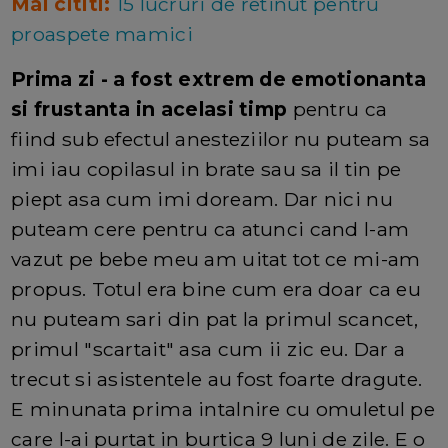
Mai cititi:
15 lucruri de retinut pentru
proaspete mamici
Prima zi - a fost extrem de emotionanta
si frustanta in acelasi timp
pentru ca
fiind sub efectul anesteziilor nu puteam sa
imi iau copilasul in brate sau sa il tin pe
piept asa cum imi doream. Dar nici nu
puteam cere pentru ca atunci cand l-am
vazut pe bebe meu am uitat tot ce mi-am
propus. Totul era bine cum era doar ca eu
nu puteam sari din pat la primul scancet,
primul "scartait" asa cum ii zic eu. Dar a
trecut si asistentele au fost foarte dragute.
E minunata prima intalnire cu omuletul pe
care l-ai purtat in burtica 9 luni de zile. E o