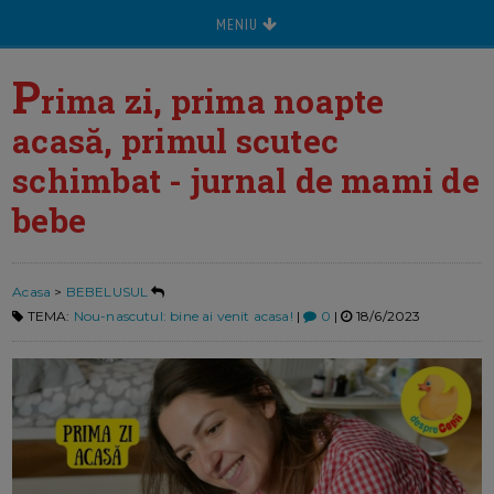
MENIU
P
rima zi, prima noapte
acasă, primul scutec
schimbat - jurnal de mami de
bebe
Acasa
>
BEBELUSUL
TEMA:
Nou-nascutul: bine ai venit acasa!
|
0
|
18/6/2023