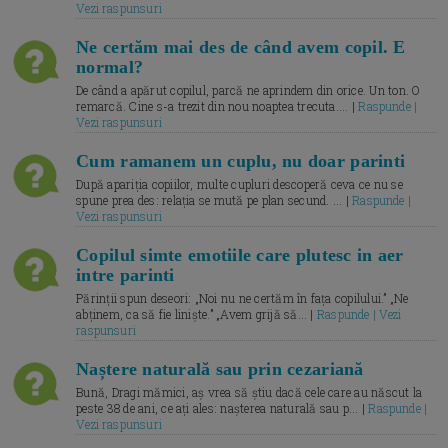
Vezi raspunsuri
Ne certăm mai des de când avem copil. E
normal?
De când a apărut copilul, parcă ne aprindem din orice. Un ton. O
remarcă. Cine s-a trezit din nou noaptea trecuta.... |
Raspunde |
Vezi raspunsuri
Cum ramanem un cuplu, nu doar parinti
După apariția copiilor, multe cupluri descoperă ceva ce nu se
spune prea des: relația se mută pe plan secund. ... |
Raspunde |
Vezi raspunsuri
Copilul simte emotiile care plutesc in aer
intre parinti
Părinții spun deseori: „Noi nu ne certăm în fața copilului.” „Ne
abținem, ca să fie liniște.” „Avem grijă să... |
Raspunde | Vezi
raspunsuri
Naștere naturală sau prin cezariană
Bună, Dragi mămici, aș vrea să știu dacă cele care au născut la
peste 38 de ani, ce ați ales: nașterea naturală sau p... |
Raspunde |
Vezi raspunsuri