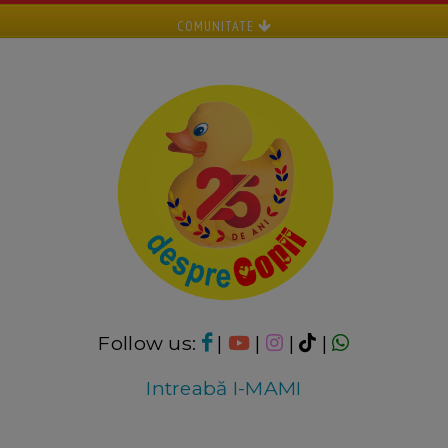
COMUNITATE
Follow us:
|
|
|
|
Intreabă I-MAMI