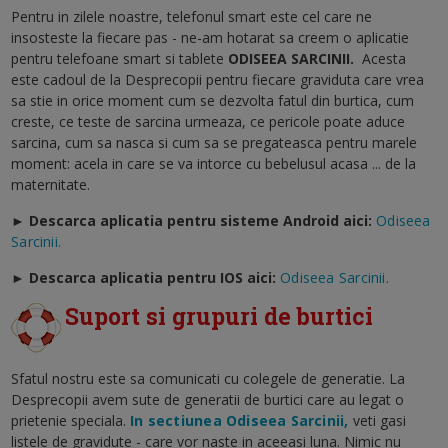
Pentru in zilele noastre, telefonul smart este cel care ne
insosteste la fiecare pas - ne-am hotarat sa creem o aplicatie
pentru telefoane smart si tablete
ODISEEA SARCINII
.
Acesta
este cadoul de la Desprecopii pentru fiecare graviduta care vrea
sa stie in orice moment cum se dezvolta fatul din burtica, cum
creste, ce teste de sarcina urmeaza, ce pericole poate aduce
sarcina, cum sa nasca si cum sa se pregateasca pentru marele
moment: acela in care se va intorce cu bebelusul acasa ... de la
maternitate.
► Descarca aplicatia pentru sisteme Android aici:
Odiseea
Sarcinii.
►
Descarca aplicatia pentru IOS aici:
Odiseea Sarcinii.
Suport si grupuri de burtici
Sfatul nostru este sa comunicati cu colegele de generatie. La
Desprecopii avem sute de generatii de burtici care au legat o
prietenie speciala.
In sectiunea Odiseea Sarcinii,
veti gasi
listele de gravidute - care vor naste in aceeasi luna. Nimic nu