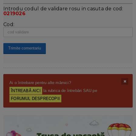
Introdu codul de validare rosu in casuta de cod:
0219026
Cod:
Ai o întrebare pentru alte mămici?
ÎNTREABĂ AICI
la rubrica de întrebări SAU pe
FORUMUL DESPRECOPII