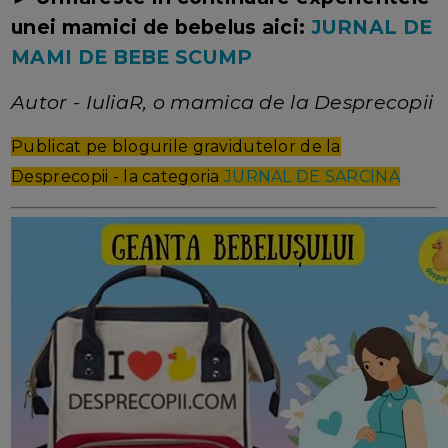
unei mamici de bebelus aici:
JURNAL DE
MAMI DE BEBE SCUMP
Autor - IuliaR, o mamica de la Desprecopii
Publicat pe blogurile gravidutelor de la
Desprecopii - la categoria
JURNAL DE SARCINA