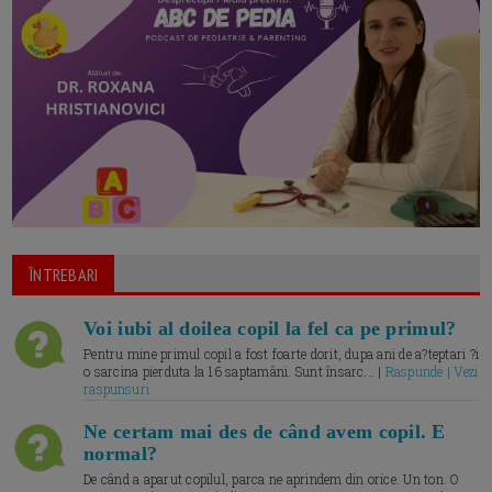
ÎNTREBARI
Voi iubi al doilea copil la fel ca pe primul?
Pentru mine primul copil a fost foarte dorit, dupa ani de a?teptari ?i
o sarcina pierduta la 16 saptamâni. Sunt însarc... |
Raspunde | Vezi
raspunsuri
Ne certam mai des de când avem copil. E
normal?
De când a aparut copilul, parca ne aprindem din orice. Un ton. O