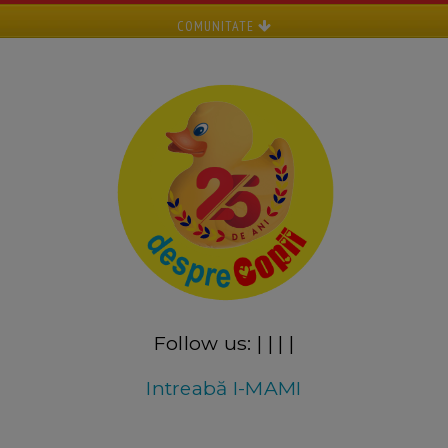
COMUNITATE
Follow us:
|
|
|
|
Intreabă I-MAMI