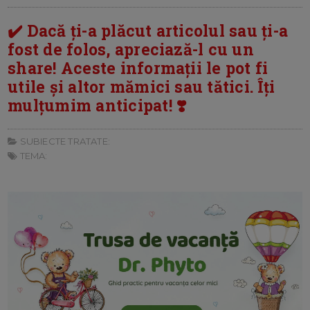
✔️ Dacă ți-a plăcut articolul sau ți-a
fost de folos, apreciază-l cu un
share! Aceste informații le pot fi
utile și altor mămici sau tătici. Îți
mulțumim anticipat! ❣️
SUBIECTE TRATATE:
TEMA: