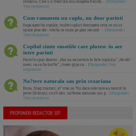
remarca. Cine s-a trezit din nou noaptea trecuta.... |
Raspunde |
Vezi raspunsuri
Cum ramanem un cuplu, nu doar parinti
Dupa apari?ia copiilor, multe cupluri descopera ceva ce nu se
spune prea des: rela?ia se muta pe plan secund. ... |
Raspunde |
Vezi raspunsuri
Copilul simte emotiile care plutesc in aer
intre parinti
Parin?ii spun deseori: „Noi nu ne certam în fa?a copilului.” „Ne ab?
inem, ca sa fie lini?te.” „Avem grija sa... |
Raspunde | Vezi
raspunsuri
Na?tere naturala sau prin cezariana
Buna, Dragi mamici, a? vrea sa ?tiu daca cele care au nascut la
peste 38 de ani, ce a?i ales: na?terea naturala sau p... |
Raspunde |
Vezi raspunsuri
PROPUNERI REDACTOR SEF