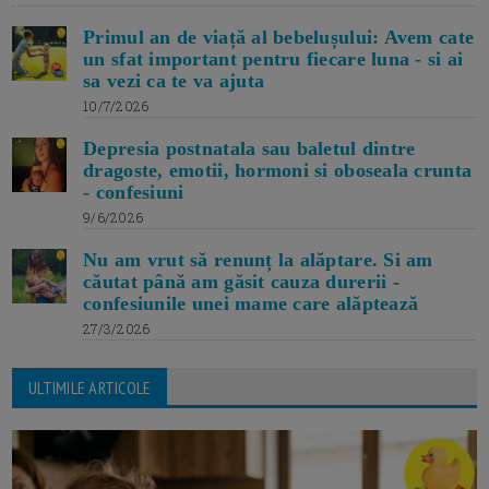
Primul an de viață al bebelușului: Avem cate
un sfat important pentru fiecare luna - si ai
sa vezi ca te va ajuta
10/7/2026
Depresia postnatala sau baletul dintre
dragoste, emotii, hormoni si oboseala crunta
- confesiuni
9/6/2026
Nu am vrut să renunț la alăptare. Si am
căutat până am găsit cauza durerii -
confesiunile unei mame care alăptează
27/3/2026
ULTIMILE ARTICOLE