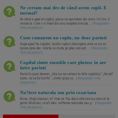
Ne certam mai des de când avem copil. E
normal?
De când a aparut copilul, parca ne aprindem din orice. Un ton. O
remarca. Cine s-a trezit din nou noaptea trecuta.... |
Raspunde |
Vezi raspunsuri
Cum ramanem un cuplu, nu doar parinti
Dupa apari?ia copiilor, multe cupluri descopera ceva ce nu se
spune prea des: rela?ia se muta pe plan secund. ... |
Raspunde |
Vezi raspunsuri
Copilul simte emotiile care plutesc in aer
intre parinti
Parin?ii spun deseori: „Noi nu ne certam în fa?a copilului.” „Ne ab?
inem, ca sa fie lini?te.” „Avem grija sa... |
Raspunde | Vezi
raspunsuri
Na?tere naturala sau prin cezariana
Buna, Dragi mamici, a? vrea sa ?tiu daca cele care au nascut la
peste 38 de ani, ce a?i ales: na?terea naturala sau p... |
Raspunde |
Vezi raspunsuri