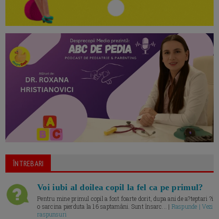
ÎNTREBARI
Voi iubi al doilea copil la fel ca pe primul?
Pentru mine primul copil a fost foarte dorit, dupa ani de a?teptari ?i
o sarcina pierduta la 16 saptamâni. Sunt însarc... |
Raspunde | Vezi
raspunsuri