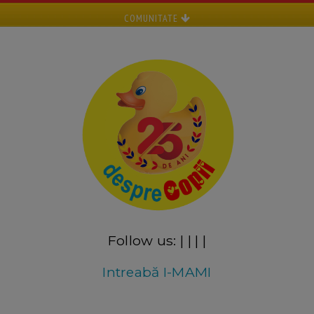
COMUNITATE
Follow us:
|
|
|
|
Intreabă I-MAMI