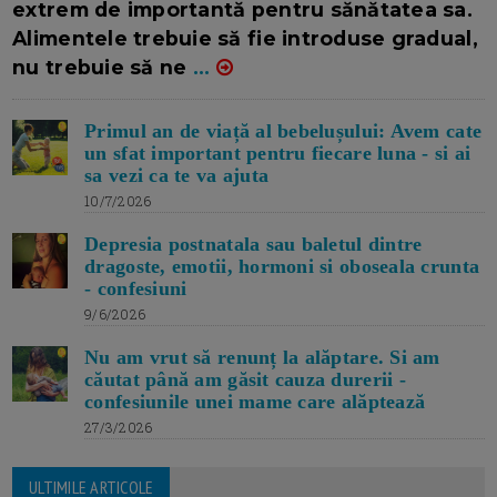
extrem de importantă pentru sănătatea sa.
Alimentele trebuie să fie introduse gradual,
nu trebuie să ne
...
Primul an de viață al bebelușului: Avem cate
un sfat important pentru fiecare luna - si ai
sa vezi ca te va ajuta
10/7/2026
Depresia postnatala sau baletul dintre
dragoste, emotii, hormoni si oboseala crunta
- confesiuni
9/6/2026
Nu am vrut să renunț la alăptare. Si am
căutat până am găsit cauza durerii -
confesiunile unei mame care alăptează
27/3/2026
ULTIMILE ARTICOLE