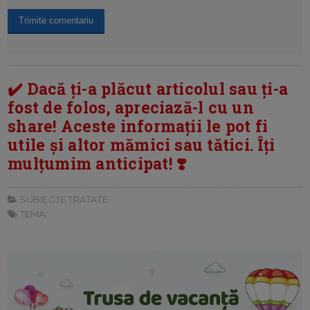
✔️ Dacă ți-a plăcut articolul sau ți-a
fost de folos, apreciază-l cu un
share! Aceste informații le pot fi
utile și altor mămici sau tătici. Îți
mulțumim anticipat! ❣️
SUBIECTE TRATATE:
TEMA: