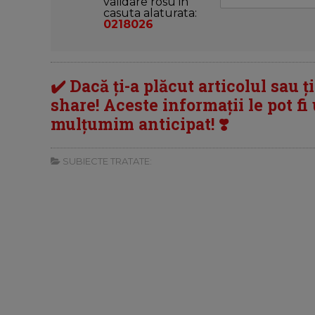
validare rosu in
casuta alaturata:
0218026
✔️ Dacă ți-a plăcut articolul sau ț
share! Aceste informații le pot fi u
mulțumim anticipat! ❣️
SUBIECTE TRATATE: