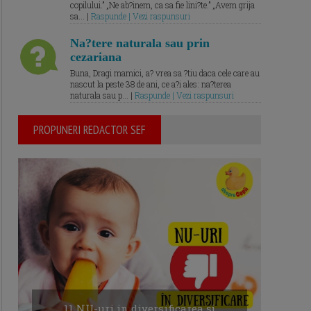
copilului.” „Ne ab?inem, ca sa fie lini?te.” „Avem grija
sa... |
Raspunde | Vezi raspunsuri
Na?tere naturala sau prin
cezariana
Buna, Dragi mamici, a? vrea sa ?tiu daca cele care au
nascut la peste 38 de ani, ce a?i ales: na?terea
naturala sau p... |
Raspunde | Vezi raspunsuri
PROPUNERI REDACTOR SEF
11 NU-uri in diversificarea și