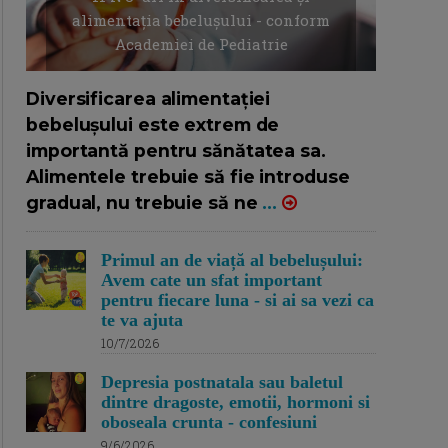
alimentația bebelușului - conform
Academiei de Pediatrie
16/7/2026
AUTOR: EDITOR DC.
Diversificarea alimentației
bebelușului este extrem de
importantă pentru sănătatea sa.
Alimentele trebuie să fie introduse
gradual, nu trebuie să ne
...
Primul an de viață al bebelușului:
Avem cate un sfat important
pentru fiecare luna - si ai sa vezi ca
te va ajuta
10/7/2026
Depresia postnatala sau baletul
dintre dragoste, emotii, hormoni si
oboseala crunta - confesiuni
9/6/2026