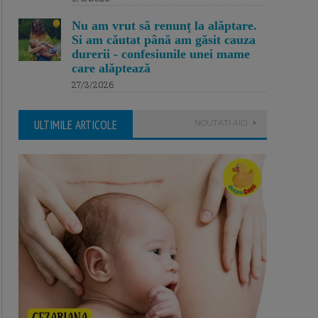
Nu am vrut să renunț la alăptare.
Si am căutat până am găsit cauza
durerii - confesiunile unei mame
care alăptează
27/3/2026
ULTIMILE ARTICOLE
NOUTATI AICI