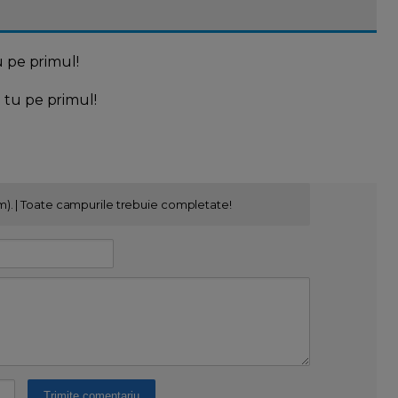
u pe primul!
l tu pe primul!
m). | Toate campurile trebuie completate!