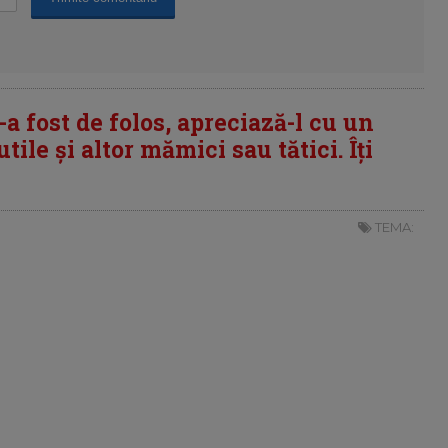
i-a fost de folos, apreciază-l cu un
tile și altor mămici sau tătici. Îți
TEMA: