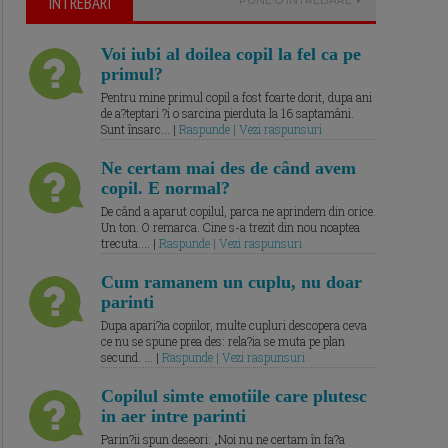
ÎNTREBARI
Voi iubi al doilea copil la fel ca pe
primul?
Pentru mine primul copil a fost foarte dorit, dupa ani
de a?teptari ?i o sarcina pierduta la 16 saptamâni.
Sunt însarc... |
Raspunde | Vezi raspunsuri
Ne certam mai des de când avem
copil. E normal?
De când a aparut copilul, parca ne aprindem din orice.
Un ton. O remarca. Cine s-a trezit din nou noaptea
trecuta.... |
Raspunde | Vezi raspunsuri
Cum ramanem un cuplu, nu doar
parinti
Dupa apari?ia copiilor, multe cupluri descopera ceva
ce nu se spune prea des: rela?ia se muta pe plan
secund. ... |
Raspunde | Vezi raspunsuri
Copilul simte emotiile care plutesc
in aer intre parinti
Parin?ii spun deseori: „Noi nu ne certam în fa?a