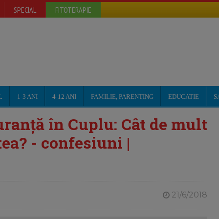
SPECIAL
FITOTERAPIE
L
1-3 ANI
4-12 ANI
FAMILIE, PARENTING
EDUCATIE
S
ranță în Cuplu: Cât de mult
ea? - confesiuni |
21/6/2018