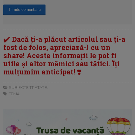
✔️ Dacă ți-a plăcut articolul sau ți-a
fost de folos, apreciază-l cu un
share! Aceste informații le pot fi
utile și altor mămici sau tătici. Îți
mulțumim anticipat! ❣️
SUBIECTE TRATATE:
TEMA: