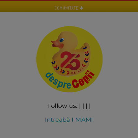
COMUNITATE
Follow us:
|
|
|
|
Intreabă I-MAMI