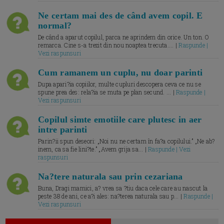
Ne certam mai des de când avem copil. E
normal?
De când a aparut copilul, parca ne aprindem din orice. Un ton. O
remarca. Cine s-a trezit din nou noaptea trecuta.... |
Raspunde |
Vezi raspunsuri
Cum ramanem un cuplu, nu doar parinti
Dupa apari?ia copiilor, multe cupluri descopera ceva ce nu se
spune prea des: rela?ia se muta pe plan secund. ... |
Raspunde |
Vezi raspunsuri
Copilul simte emotiile care plutesc in aer
intre parinti
Parin?ii spun deseori: „Noi nu ne certam în fa?a copilului.” „Ne ab?
inem, ca sa fie lini?te.” „Avem grija sa... |
Raspunde | Vezi
raspunsuri
Na?tere naturala sau prin cezariana
Buna, Dragi mamici, a? vrea sa ?tiu daca cele care au nascut la
peste 38 de ani, ce a?i ales: na?terea naturala sau p... |
Raspunde |
Vezi raspunsuri