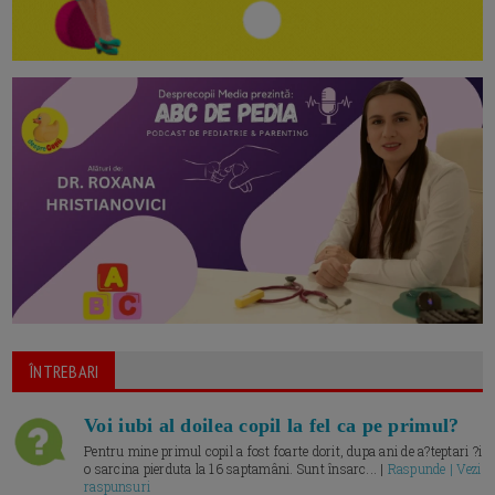
ÎNTREBARI
Voi iubi al doilea copil la fel ca pe primul?
Pentru mine primul copil a fost foarte dorit, dupa ani de a?teptari ?i
o sarcina pierduta la 16 saptamâni. Sunt însarc... |
Raspunde | Vezi
raspunsuri