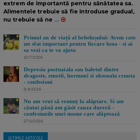
extrem de importantă pentru sănătatea sa.
Alimentele trebuie să fie introduse gradual,
nu trebuie să ne
...
Primul an de viață al bebelușului: Avem cate
un sfat important pentru fiecare luna - si ai
sa vezi ca te va ajuta
10/7/2026
Depresia postnatala sau baletul dintre
dragoste, emotii, hormoni si oboseala crunta
- confesiuni
9/6/2026
Nu am vrut să renunț la alăptare. Si am
căutat până am găsit cauza durerii -
confesiunile unei mame care alăptează
27/3/2026
ULTIMILE ARTICOLE