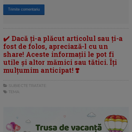
✔️ Dacă ți-a plăcut articolul sau ți-a
fost de folos, apreciază-l cu un
share! Aceste informații le pot fi
utile și altor mămici sau tătici. Îți
mulțumim anticipat! ❣️
SUBIECTE TRATATE:
TEMA: