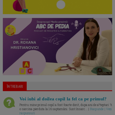
ÎNTREBARI
Voi iubi al doilea copil la fel ca pe primul?
Pentru mine primul copil a fost foarte dorit, dupa ani de a?teptari ?i
o sarcina pierduta la 16 saptamâni. Sunt însarc... |
Raspunde | Vezi
raspunsuri