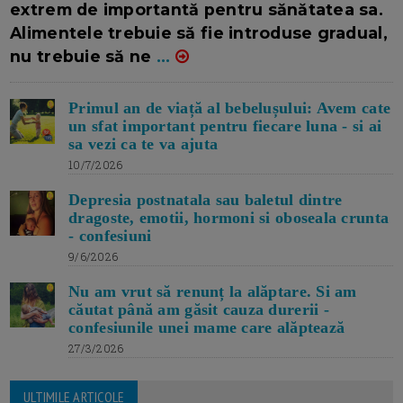
extrem de importantă pentru sănătatea sa.
Alimentele trebuie să fie introduse gradual,
nu trebuie să ne
...
Primul an de viață al bebelușului: Avem cate
un sfat important pentru fiecare luna - si ai
sa vezi ca te va ajuta
10/7/2026
Depresia postnatala sau baletul dintre
dragoste, emotii, hormoni si oboseala crunta
- confesiuni
9/6/2026
Nu am vrut să renunț la alăptare. Si am
căutat până am găsit cauza durerii -
confesiunile unei mame care alăptează
27/3/2026
ULTIMILE ARTICOLE