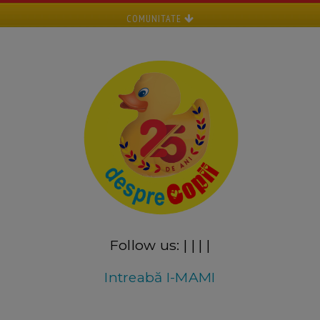
COMUNITATE
Follow us:
|
|
|
|
Intreabă I-MAMI