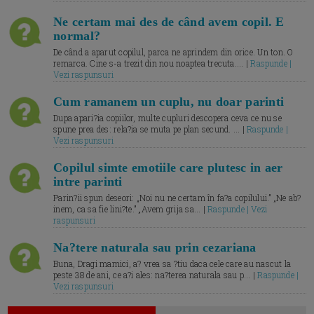
Ne certam mai des de când avem copil. E
normal?
De când a aparut copilul, parca ne aprindem din orice. Un ton. O
remarca. Cine s-a trezit din nou noaptea trecuta.... |
Raspunde |
Vezi raspunsuri
Cum ramanem un cuplu, nu doar parinti
Dupa apari?ia copiilor, multe cupluri descopera ceva ce nu se
spune prea des: rela?ia se muta pe plan secund. ... |
Raspunde |
Vezi raspunsuri
Copilul simte emotiile care plutesc in aer
intre parinti
Parin?ii spun deseori: „Noi nu ne certam în fa?a copilului.” „Ne ab?
inem, ca sa fie lini?te.” „Avem grija sa... |
Raspunde | Vezi
raspunsuri
Na?tere naturala sau prin cezariana
Buna, Dragi mamici, a? vrea sa ?tiu daca cele care au nascut la
peste 38 de ani, ce a?i ales: na?terea naturala sau p... |
Raspunde |
Vezi raspunsuri