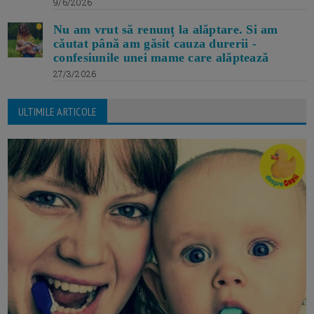
9/6/2026
Nu am vrut să renunț la alăptare. Si am
căutat până am găsit cauza durerii -
confesiunile unei mame care alăptează
27/3/2026
ULTIMILE ARTICOLE