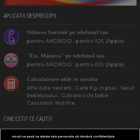
APLICATII DESPRECOPII
Odiseea Sarcinii pe telefonul tau
pentru ANDROID
|
pentru IOS (Apple)
"Eu, Mămica" pe telefonul tau
pentru ANDROID
|
pentru IOS (Apple)
Calculatoare utile in sarcina
Afla data nasterii
|
Cate Kg. in plus
|
Sexul
bebelusului
|
Culoare ochi bebe
|
Calculator Nutritie
CINE ESTI? CE CAUTI?
Doresc un copil
Adoptia
Probleme cu sarcina
Nouă ne pasă ca datele tale personale să rămână confidențiale