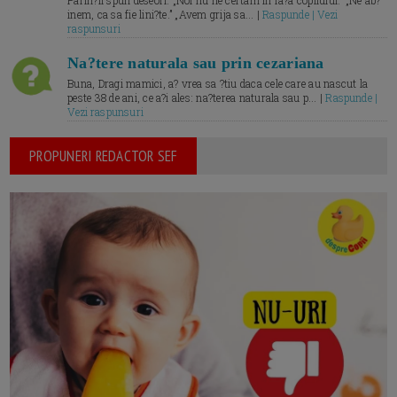
Parin?ii spun deseori: „Noi nu ne certam în fa?a copilului.” „Ne ab?
inem, ca sa fie lini?te.” „Avem grija sa... |
Raspunde | Vezi
raspunsuri
Na?tere naturala sau prin cezariana
Buna, Dragi mamici, a? vrea sa ?tiu daca cele care au nascut la
peste 38 de ani, ce a?i ales: na?terea naturala sau p... |
Raspunde |
Vezi raspunsuri
PROPUNERI REDACTOR SEF