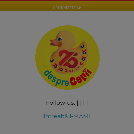
COMUNITATE
Follow us:
|
|
|
|
Intreabă I-MAMI