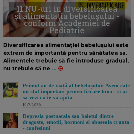
11 NU-uri in diversificarea
și alimentația bebelușului -
conform Academiei de
Pediatrie
16/7/2026
AUTOR: EDITOR DC.
Diversificarea alimentației bebelușului este
extrem de importantă pentru sănătatea sa.
Alimentele trebuie să fie introduse gradual,
nu trebuie să ne
...
Primul an de viață al bebelușului: Avem cate
un sfat important pentru fiecare luna - si ai
sa vezi ca te va ajuta
10/7/2026
Depresia postnatala sau baletul dintre
dragoste, emotii, hormoni si oboseala crunta
- confesiuni