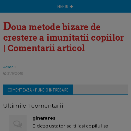
MENIU
D
oua metode bizare de
crestere a imunitatii copiilor
| Comentarii articol
Acasa
>
21/6/2018
COMENTEAZA / PUNE O INTREBARE
Ultimile 1 comentarii
ginarares
E dezgustator sa-ti lasi copilul sa