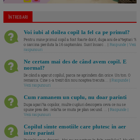
ÎNTREBARI
Voi iubi al doilea copil la fel ca pe primul?
Pentru mine primul copil a fost foarte dorit, dupa ani de a?teptari ?i
o sarcina pierduta la 16 saptamâni. Sunt însarc... |
Raspunde | Vezi
raspunsuri
Ne certam mai des de când avem copil. E
normal?
De când a aparut copilul, parca ne aprindem din orice. Un ton. O
remarca. Cine s-a trezit din nou noaptea trecuta.... |
Raspunde |
Vezi raspunsuri
Cum ramanem un cuplu, nu doar parinti
Dupa apari?ia copiilor, multe cupluri descopera ceva ce nu se
spune prea des: rela?ia se muta pe plan secund. ... |
Raspunde |
Vezi raspunsuri
Copilul simte emotiile care plutesc in aer
intre parinti