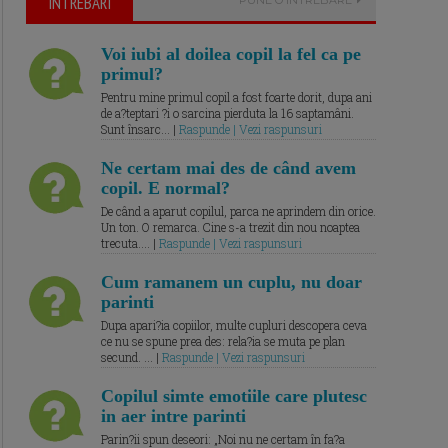
ÎNTREBARI
Voi iubi al doilea copil la fel ca pe
primul?
Pentru mine primul copil a fost foarte dorit, dupa ani
de a?teptari ?i o sarcina pierduta la 16 saptamâni.
Sunt însarc... |
Raspunde | Vezi raspunsuri
Ne certam mai des de când avem
copil. E normal?
De când a aparut copilul, parca ne aprindem din orice.
Un ton. O remarca. Cine s-a trezit din nou noaptea
trecuta.... |
Raspunde | Vezi raspunsuri
Cum ramanem un cuplu, nu doar
parinti
Dupa apari?ia copiilor, multe cupluri descopera ceva
ce nu se spune prea des: rela?ia se muta pe plan
secund. ... |
Raspunde | Vezi raspunsuri
Copilul simte emotiile care plutesc
in aer intre parinti
Parin?ii spun deseori: „Noi nu ne certam în fa?a