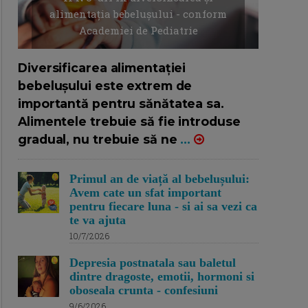
alimentația bebelușului - conform
Academiei de Pediatrie
16/7/2026
AUTOR: EDITOR DC.
Diversificarea alimentației
bebelușului este extrem de
importantă pentru sănătatea sa.
Alimentele trebuie să fie introduse
gradual, nu trebuie să ne
...
Primul an de viață al bebelușului:
Avem cate un sfat important
pentru fiecare luna - si ai sa vezi ca
te va ajuta
10/7/2026
Depresia postnatala sau baletul
dintre dragoste, emotii, hormoni si
oboseala crunta - confesiuni
9/6/2026