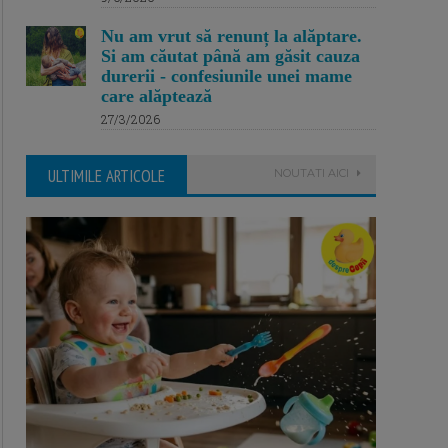
Nu am vrut să renunț la alăptare.
Si am căutat până am găsit cauza
durerii - confesiunile unei mame
care alăptează
27/3/2026
ULTIMILE ARTICOLE
NOUTATI AICI