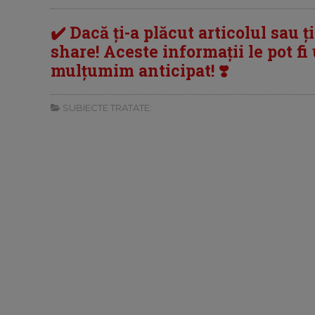
✔️ Dacă ți-a plăcut articolul sau ț
share! Aceste informații le pot fi u
mulțumim anticipat! ❣️
SUBIECTE TRATATE: