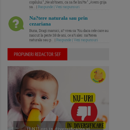
copilului.” „Ne ab?inem, ca sa fie lini?te.” „Avem grija
sa... |
Raspunde | Vezi raspunsuri
Na?tere naturala sau prin
cezariana
Buna, Dragi mamici, a? vrea sa ?tiu daca cele care au
nascut la peste 38 de ani, ce a?i ales: na?terea
naturala sau p... |
Raspunde | Vezi raspunsuri
PROPUNERI REDACTOR SEF
11 NU-uri in diversificarea și