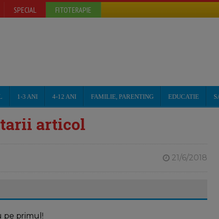
SPECIAL
FITOTERAPIE
L
1-3 ANI
4-12 ANI
FAMILIE, PARENTING
EDUCATIE
S
arii articol
21/6/2018
u pe primul!