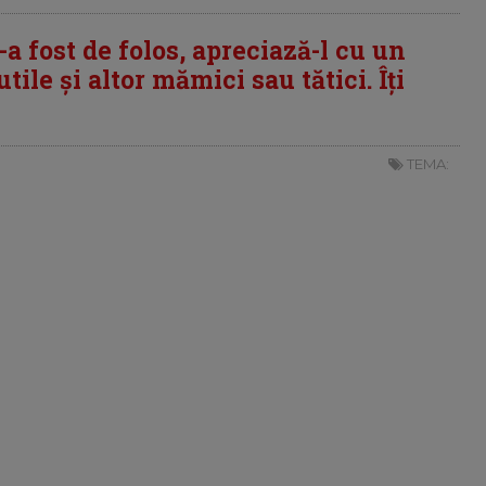
i-a fost de folos, apreciază-l cu un
tile și altor mămici sau tătici. Îți
TEMA: