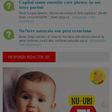
Copilul simte emotiile care plutesc in aer
intre parinti
Parin?ii spun deseori: „Noi nu ne certam în fa?a copilului.” „Ne ab?
inem, ca sa fie lini?te.” „Avem grija sa... |
Raspunde | Vezi
raspunsuri
Na?tere naturala sau prin cezariana
Buna, Dragi mamici, a? vrea sa ?tiu daca cele care au nascut la
peste 38 de ani, ce a?i ales: na?terea naturala sau p... |
Raspunde |
Vezi raspunsuri
PROPUNERI REDACTOR SEF