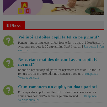
ÎNTREBARI
Voi iubi al doilea copil la fel ca pe primul?
Pentru mine primul copil a fost foarte dorit, dupa ani de a?teptari ?i
o sarcina pierduta la 16 saptamâni. Sunt însarc... |
Raspunde | Vezi
raspunsuri
Ne certam mai des de când avem copil. E
normal?
De când a aparut copilul, parca ne aprindem din orice. Un ton. O
remarca. Cine s-a trezit din nou noaptea trecuta.... |
Raspunde |
Vezi raspunsuri
Cum ramanem un cuplu, nu doar parinti
Dupa apari?ia copiilor, multe cupluri descopera ceva ce nu se
spune prea des: rela?ia se muta pe plan secund. ... |
Raspunde |
Vezi raspunsuri