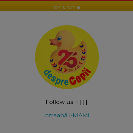
COMUNITATE
Follow us:
|
|
|
|
Intreabă I-MAMI