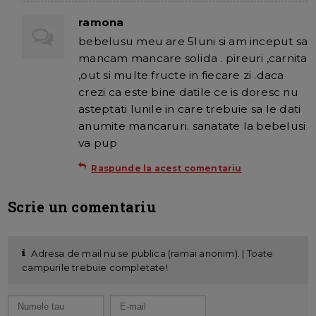
ramona
bebelusu meu are 5luni si am inceput sa
mancam mancare solida . pireuri ,carnita
,out si multe fructe in fiecare zi .daca
crezi ca este bine datile ce is doresc nu
asteptati lunile in care trebuie sa le dati
anumite mancaruri. sanatate la bebelusi
va pup
Raspunde la acest comentariu
Scrie un comentariu
Adresa de mail nu se publica (ramai anonim). | Toate
campurile trebuie completate!