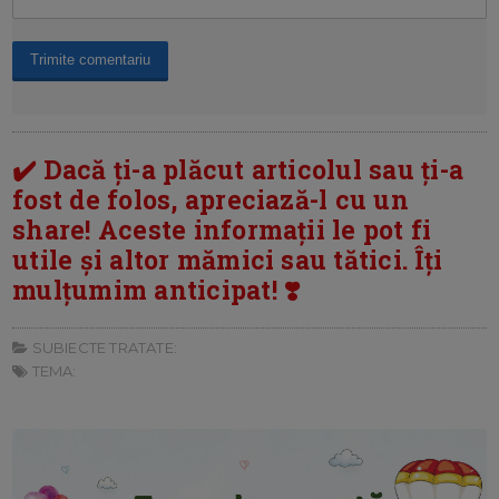
✔️ Dacă ți-a plăcut articolul sau ți-a
fost de folos, apreciază-l cu un
share! Aceste informații le pot fi
utile și altor mămici sau tătici. Îți
mulțumim anticipat! ❣️
SUBIECTE TRATATE:
TEMA: