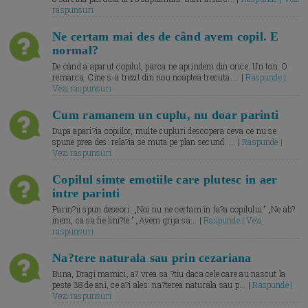
raspunsuri
Ne certam mai des de când avem copil. E
normal?
De când a aparut copilul, parca ne aprindem din orice. Un ton. O
remarca. Cine s-a trezit din nou noaptea trecuta.... |
Raspunde |
Vezi raspunsuri
Cum ramanem un cuplu, nu doar parinti
Dupa apari?ia copiilor, multe cupluri descopera ceva ce nu se
spune prea des: rela?ia se muta pe plan secund. ... |
Raspunde |
Vezi raspunsuri
Copilul simte emotiile care plutesc in aer
intre parinti
Parin?ii spun deseori: „Noi nu ne certam în fa?a copilului.” „Ne ab?
inem, ca sa fie lini?te.” „Avem grija sa... |
Raspunde | Vezi
raspunsuri
Na?tere naturala sau prin cezariana
Buna, Dragi mamici, a? vrea sa ?tiu daca cele care au nascut la
peste 38 de ani, ce a?i ales: na?terea naturala sau p... |
Raspunde |
Vezi raspunsuri