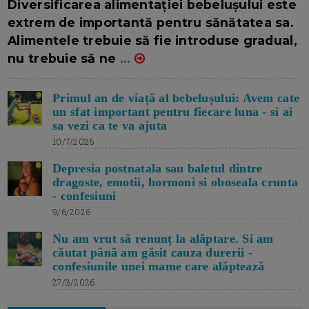
Diversificarea alimentației bebelușului este
extrem de importantă pentru sănătatea sa.
Alimentele trebuie să fie introduse gradual,
nu trebuie să ne
...
Primul an de viață al bebelușului: Avem cate
un sfat important pentru fiecare luna - si ai
sa vezi ca te va ajuta
10/7/2026
Depresia postnatala sau baletul dintre
dragoste, emotii, hormoni si oboseala crunta
- confesiuni
9/6/2026
Nu am vrut să renunț la alăptare. Si am
căutat până am găsit cauza durerii -
confesiunile unei mame care alăptează
27/3/2026