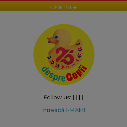
COMUNITATE
Follow us:
|
|
|
|
Intreabă I-MAMI