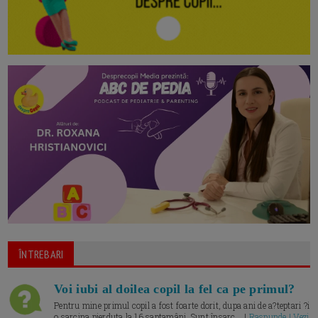
ÎNTREBARI
Voi iubi al doilea copil la fel ca pe primul?
Pentru mine primul copil a fost foarte dorit, dupa ani de a?teptari ?i
o sarcina pierduta la 16 saptamâni. Sunt însarc... |
Raspunde | Vezi