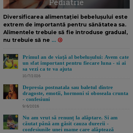
Pediatrie
16/7/2026
AUTOR: EDITOR DC.
Diversificarea alimentației bebelușului este
extrem de importantă pentru sănătatea sa.
Alimentele trebuie să fie introduse gradual,
nu trebuie să ne
...
Primul an de viață al bebelușului: Avem cate
un sfat important pentru fiecare luna - si ai
sa vezi ca te va ajuta
10/7/2026
Depresia postnatala sau baletul dintre
dragoste, emotii, hormoni si oboseala crunta
- confesiuni
9/6/2026
Nu am vrut să renunț la alăptare. Si am
căutat până am găsit cauza durerii -
confesiunile unei mame care alăptează