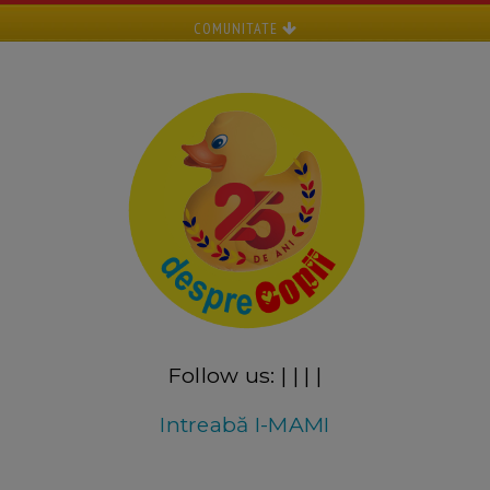
COMUNITATE
Follow us:
|
|
|
|
Intreabă I-MAMI