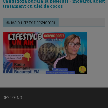
Candidoza bucala la bebelusi - incearca acest
tratament cu ulei de cocos
📻 RADIO: LIFESTYLE DESPRECOPII
DESPRE NOI