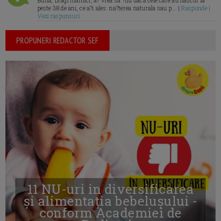
Buna, Dragi mamici, a? vrea sa ?tiu daca cele care au nascut la
peste 38 de ani, ce a?i ales: na?terea naturala sau p... |
Raspunde |
Vezi raspunsuri
PROPUNERI REDACTOR SEF
11 NU-uri in diversificarea
și alimentația bebelușului -
conform Academiei de