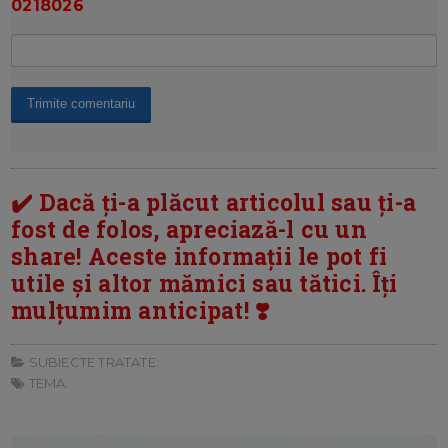
0218026
✔️ Dacă ți-a plăcut articolul sau ți-a
fost de folos, apreciază-l cu un
share! Aceste informații le pot fi
utile și altor mămici sau tătici. Îți
mulțumim anticipat! ❣️
SUBIECTE TRATATE:
TEMA: