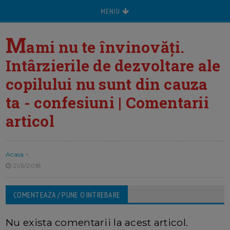
MENIU
M
ami nu te învinovăți.
Intârzierile de dezvoltare ale
copilului nu sunt din cauza
ta - confesiuni | Comentarii
articol
Acasa
>
21/6/2018
COMENTEAZA / PUNE O INTREBARE
Nu exista comentarii la acest articol.