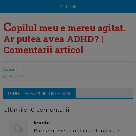
MENIU
C
opilul meu e mereu agitat.
Ar putea avea ADHD? |
Comentarii articol
Acasa
>
21/6/2018
COMENTEAZA / PUNE O INTREBARE
Ultimile 10 comentarii
leonte
Baietelul meu are 1an si 3luni,exista