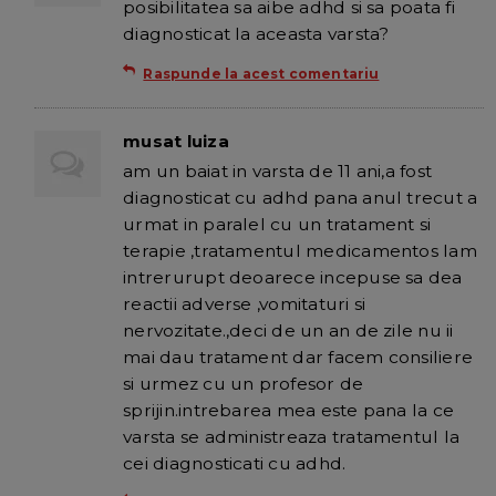
posibilitatea sa aibe adhd si sa poata fi
diagnosticat la aceasta varsta?
Raspunde la acest comentariu
musat luiza
am un baiat in varsta de 11 ani,a fost
diagnosticat cu adhd pana anul trecut a
urmat in paralel cu un tratament si
terapie ,tratamentul medicamentos lam
intrerurupt deoarece incepuse sa dea
reactii adverse ,vomitaturi si
nervozitate.,deci de un an de zile nu ii
mai dau tratament dar facem consiliere
si urmez cu un profesor de
sprijin.intrebarea mea este pana la ce
varsta se administreaza tratamentul la
cei diagnosticati cu adhd.