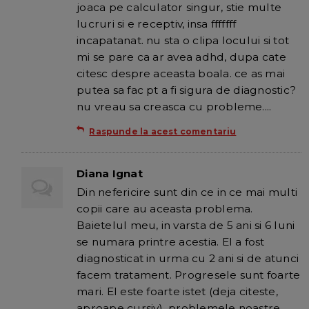
joaca pe calculator singur, stie multe
lucruri si e receptiv, insa fffffff
incapatanat. nu sta o clipa locului si tot
mi se pare ca ar avea adhd, dupa cate
citesc despre aceasta boala. ce as mai
putea sa fac pt a fi sigura de diagnostic?
nu vreau sa creasca cu probleme....
Raspunde la acest comentariu
Diana Ignat
Din nefericire sunt din ce in ce mai multi
copii care au aceasta problema.
Baietelul meu, in varsta de 5 ani si 6 luni
se numara printre acestia. El a fost
diagnosticat in urma cu 2 ani si de atunci
facem tratament. Progresele sunt foarte
mari. El este foarte istet (deja citeste,
aproape cursiv), problemele noastre