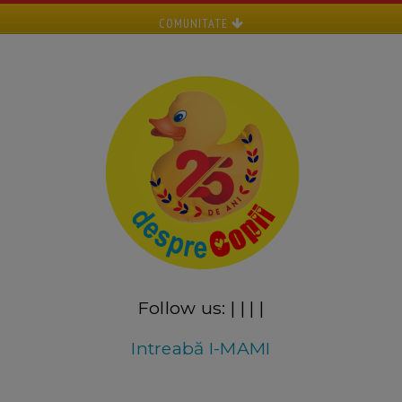
COMUNITATE
Follow us:
|
|
|
|
Intreabă I-MAMI