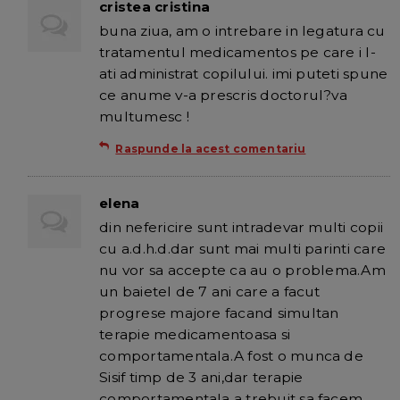
cristea cristina
buna ziua, am o intrebare in legatura cu
tratamentul medicamentos pe care i l-
ati administrat copilului. imi puteti spune
ce anume v-a prescris doctorul?va
multumesc !
Raspunde la acest comentariu
elena
din nefericire sunt intradevar multi copii
cu a.d.h.d.dar sunt mai multi parinti care
nu vor sa accepte ca au o problema.Am
un baietel de 7 ani care a facut
progrese majore facand simultan
terapie medicamentoasa si
comportamentala.A fost o munca de
Sisif timp de 3 ani,dar terapie
comportamentala a trebuit sa facem