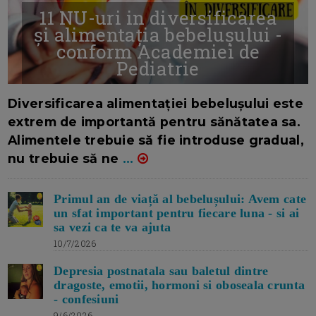
11 NU-uri in diversificarea
și alimentația bebelușului -
conform Academiei de
Pediatrie
16/7/2026
AUTOR: EDITOR DC.
Diversificarea alimentației bebelușului este
extrem de importantă pentru sănătatea sa.
Alimentele trebuie să fie introduse gradual,
nu trebuie să ne
...
Primul an de viață al bebelușului: Avem cate
un sfat important pentru fiecare luna - si ai
sa vezi ca te va ajuta
10/7/2026
Depresia postnatala sau baletul dintre
dragoste, emotii, hormoni si oboseala crunta
- confesiuni
9/6/2026