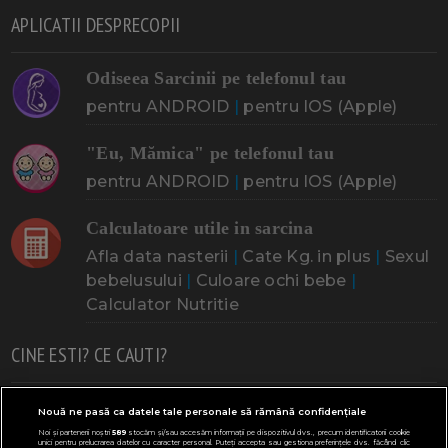
APLICATII DESPRECOPII
Odiseea Sarcinii pe telefonul tau
pentru ANDROID
|
pentru IOS (Apple)
"Eu, Mămica" pe telefonul tau
pentru ANDROID
|
pentru IOS (Apple)
Calculatoare utile in sarcina
Afla data nasterii
|
Cate Kg. in plus
|
Sexul
bebelusului
|
Culoare ochi bebe
|
Calculator Nutritie
CINE ESTI? CE CAUTI?
Doresc un copil
Adoptia
Probleme cu sarcina
Nouă ne pasă ca datele tale personale să rămână confidențiale
Noi și partenerii noștri
589
stocăm și/sau accesăm informații pe dispozitivul dvs., precum identificatorii cookie
Urmeaza sa nasc
Probleme alaptare
Bebe plange
unici pentru prelucrarea datelor cu caracter personal. Puteți accepta sau gestiona preferințele dvs. făcând clic