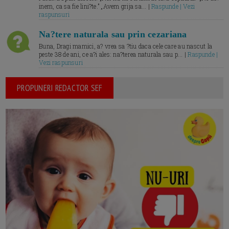
inem, ca sa fie lini?te.” „Avem grija sa... |
Raspunde | Vezi
raspunsuri
Na?tere naturala sau prin cezariana
Buna, Dragi mamici, a? vrea sa ?tiu daca cele care au nascut la
peste 38 de ani, ce a?i ales: na?terea naturala sau p... |
Raspunde |
Vezi raspunsuri
PROPUNERI REDACTOR SEF