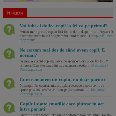
ÎNTREBARI
Voi iubi al doilea copil la fel ca pe primul?
Pentru mine primul copil a fost foarte dorit, dupa ani de a?teptari ?i
o sarcina pierduta la 16 saptamâni. Sunt însarc... |
Raspunde | Vezi
raspunsuri
Ne certam mai des de când avem copil. E
normal?
De când a aparut copilul, parca ne aprindem din orice. Un ton. O
remarca. Cine s-a trezit din nou noaptea trecuta.... |
Raspunde |
Vezi raspunsuri
Cum ramanem un cuplu, nu doar parinti
Dupa apari?ia copiilor, multe cupluri descopera ceva ce nu se
spune prea des: rela?ia se muta pe plan secund. ... |
Raspunde |
Vezi raspunsuri
Copilul simte emotiile care plutesc in aer
intre parinti
Parin?ii spun deseori: „Noi nu ne certam în fa?a copilului.” „Ne ab?