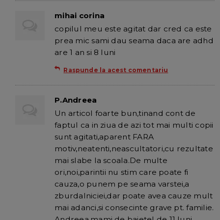
mihai corina
copilul meu este agitat dar cred ca este
prea mic sami dau seama daca are adhd
are 1 an si 8 luni
Raspunde la acest comentariu
P.Andreea
Un articol foarte bun,tinand cont de
faptul ca in ziua de azi tot mai multi copii
sunt agitati,aparent FARA
motiv,neatenti,neascultatori,cu rezultate
mai slabe la scoala.De multe
ori,noi,parintii nu stim care poate fi
cauza,o punem pe seama varstei,a
zburdalniciei,dar poate avea cauze mult
mai adanci,si consecinte grave pt. familie.
Andreea,mami de baietel de 11 luni