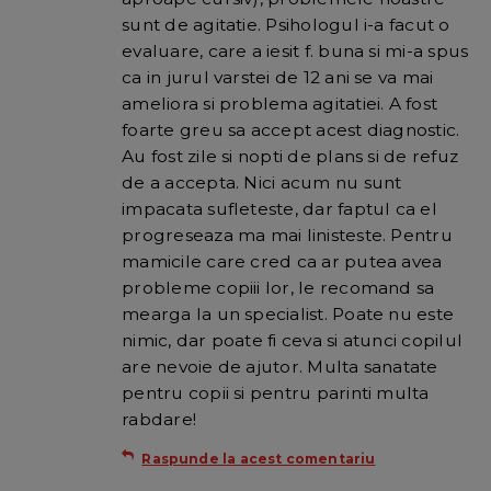
sunt de agitatie. Psihologul i-a facut o
evaluare, care a iesit f. buna si mi-a spus
ca in jurul varstei de 12 ani se va mai
ameliora si problema agitatiei. A fost
foarte greu sa accept acest diagnostic.
Au fost zile si nopti de plans si de refuz
de a accepta. Nici acum nu sunt
impacata sufleteste, dar faptul ca el
progreseaza ma mai linisteste. Pentru
mamicile care cred ca ar putea avea
probleme copiii lor, le recomand sa
mearga la un specialist. Poate nu este
nimic, dar poate fi ceva si atunci copilul
are nevoie de ajutor. Multa sanatate
pentru copii si pentru parinti multa
rabdare!
Raspunde la acest comentariu