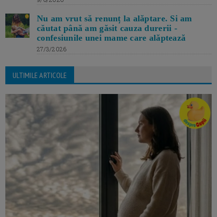
Nu am vrut să renunț la alăptare. Si am
căutat până am găsit cauza durerii -
confesiunile unei mame care alăptează
27/3/2026
ULTIMILE ARTICOLE