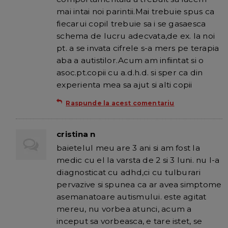
mai intai noi parintii.Mai trebuie spus ca
fiecarui copil trebuie sa i se gasaesca
schema de lucru adecvata,de ex. la noi
pt. a se invata cifrele s-a mers pe terapia
aba a autistilor.Acum am infiintat si o
asoc.pt.copii cu a.d.h.d. si sper ca din
experienta mea sa ajut si alti copii
Raspunde la acest comentariu
cristina n
baietelul meu are 3 ani si am fost la
medic cu el la varsta de 2 si 3 luni. nu l-a
diagnosticat cu adhd,ci cu tulburari
pervazive si spunea ca ar avea simptome
asemanatoare autismului. este agitat
mereu, nu vorbea atunci, acum a
inceput sa vorbeasca, e tare istet, se