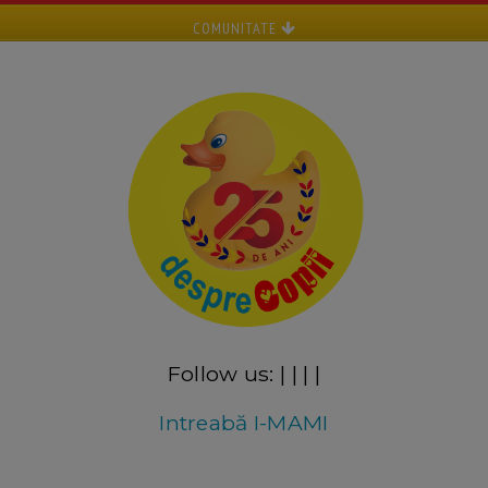
COMUNITATE
Follow us:
|
|
|
|
Intreabă I-MAMI