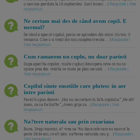
o sarcina pierduta la 16 saptamâni. Sunt însarc... |
Raspunde | Vezi
raspunsuri
Ne certam mai des de când avem copil. E
normal?
De când a aparut copilul, parca ne aprindem din orice. Un ton. O
remarca. Cine s-a trezit din nou noaptea trecuta.... |
Raspunde |
Vezi raspunsuri
Cum ramanem un cuplu, nu doar parinti
Dupa apari?ia copiilor, multe cupluri descopera ceva ce nu se
spune prea des: rela?ia se muta pe plan secund. ... |
Raspunde |
Vezi raspunsuri
Copilul simte emotiile care plutesc in aer
intre parinti
Parin?ii spun deseori: „Noi nu ne certam în fa?a copilului.” „Ne ab?
inem, ca sa fie lini?te.” „Avem grija sa... |
Raspunde | Vezi
raspunsuri
Na?tere naturala sau prin cezariana
Buna, Dragi mamici, a? vrea sa ?tiu daca cele care au nascut la
peste 38 de ani, ce a?i ales: na?terea naturala sau p... |
Raspunde |
Vezi raspunsuri