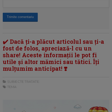
✔️ Dacă ți-a plăcut articolul sau ți-a
fost de folos, apreciază-l cu un
share! Aceste informații le pot fi
utile și altor mămici sau tătici. Îți
mulțumim anticipat! ❣️
SUBIECTE TRATATE:
TEMA: