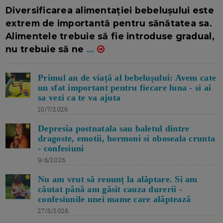
16/7/2026
AUTOR: EDITOR DC.
Diversificarea alimentației bebelușului este
extrem de importantă pentru sănătatea sa.
Alimentele trebuie să fie introduse gradual,
nu trebuie să ne
...
Primul an de viață al bebelușului: Avem cate
un sfat important pentru fiecare luna - si ai
sa vezi ca te va ajuta
10/7/2026
Depresia postnatala sau baletul dintre
dragoste, emotii, hormoni si oboseala crunta
- confesiuni
9/6/2026
Nu am vrut să renunț la alăptare. Si am
căutat până am găsit cauza durerii -
confesiunile unei mame care alăptează
27/3/2026