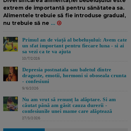
Diversificarea alimentației bebelușului este
extrem de importantă pentru sănătatea sa.
Alimentele trebuie să fie introduse gradual,
nu trebuie să ne
...
Primul an de viață al bebelușului: Avem cate
un sfat important pentru fiecare luna - si ai
sa vezi ca te va ajuta
10/7/2026
Depresia postnatala sau baletul dintre
dragoste, emotii, hormoni si oboseala crunta
- confesiuni
9/6/2026
Nu am vrut să renunț la alăptare. Si am
căutat până am găsit cauza durerii -
confesiunile unei mame care alăptează
27/3/2026