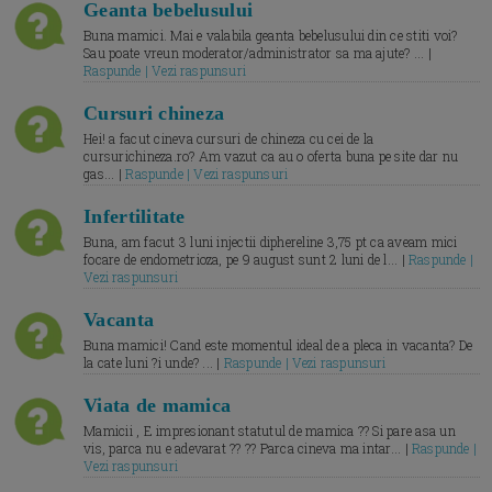
Geanta bebelusului
Buna mamici. Mai e valabila geanta bebelusului din ce stiti voi?
Sau poate vreun moderator/administrator sa ma ajute? ... |
Raspunde | Vezi raspunsuri
Cursuri chineza
Hei! a facut cineva cursuri de chineza cu cei de la
cursurichineza.ro? Am vazut ca au o oferta buna pe site dar nu
gas... |
Raspunde | Vezi raspunsuri
Infertilitate
Buna, am facut 3 luni injectii diphereline 3,75 pt ca aveam mici
focare de endometrioza, pe 9 august sunt 2 luni de l... |
Raspunde |
Vezi raspunsuri
Vacanta
Buna mamici! Cand este momentul ideal de a pleca in vacanta? De
la cate luni ?i unde? ... |
Raspunde | Vezi raspunsuri
Viata de mamica
Mamicii , E impresionant statutul de mamica ?? Si pare asa un
vis, parca nu e adevarat ?? ?? Parca cineva ma intar... |
Raspunde |
Vezi raspunsuri