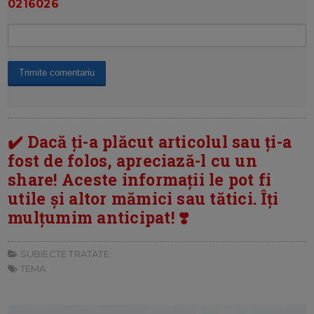
0216026
✔️ Dacă ți-a plăcut articolul sau ți-a
fost de folos, apreciază-l cu un
share! Aceste informații le pot fi
utile și altor mămici sau tătici. Îți
mulțumim anticipat! ❣️
SUBIECTE TRATATE:
TEMA: