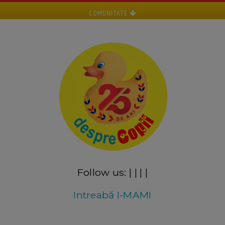
COMUNITATE
Follow us:
|
|
|
|
Intreabă I-MAMI