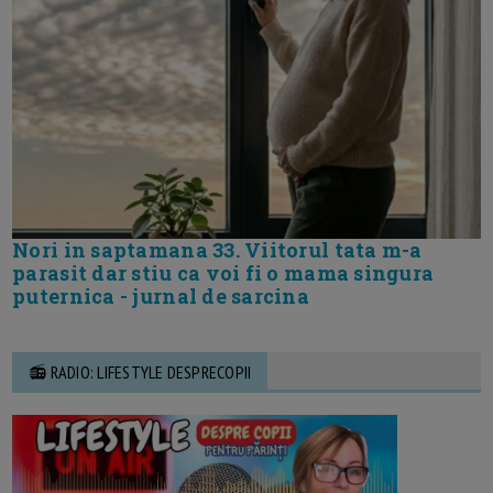
Nori in saptamana 33. Viitorul tata m-a
parasit dar stiu ca voi fi o mama singura
puternica - jurnal de sarcina
📻 RADIO: LIFESTYLE DESPRECOPII