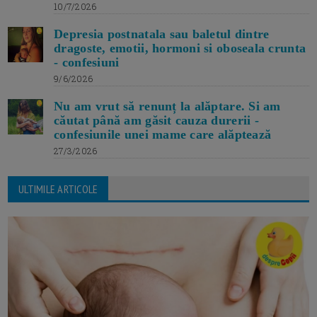
10/7/2026
Depresia postnatala sau baletul dintre
dragoste, emotii, hormoni si oboseala crunta
- confesiuni
9/6/2026
Nu am vrut să renunț la alăptare. Si am
căutat până am găsit cauza durerii -
confesiunile unei mame care alăptează
27/3/2026
ULTIMILE ARTICOLE