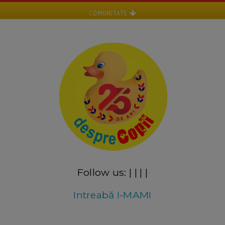
COMUNITATE
Follow us:
|
|
|
|
Intreabă I-MAMI