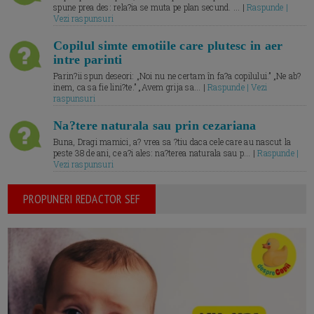
spune prea des: rela?ia se muta pe plan secund. ... |
Raspunde |
Vezi raspunsuri
Copilul simte emotiile care plutesc in aer
intre parinti
Parin?ii spun deseori: „Noi nu ne certam în fa?a copilului.” „Ne ab?
inem, ca sa fie lini?te.” „Avem grija sa... |
Raspunde | Vezi
raspunsuri
Na?tere naturala sau prin cezariana
Buna, Dragi mamici, a? vrea sa ?tiu daca cele care au nascut la
peste 38 de ani, ce a?i ales: na?terea naturala sau p... |
Raspunde |
Vezi raspunsuri
PROPUNERI REDACTOR SEF