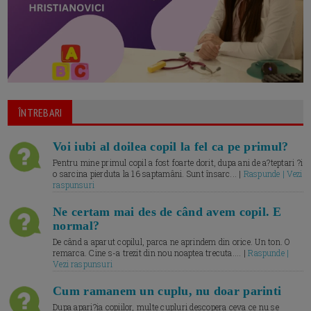
ÎNTREBARI
Voi iubi al doilea copil la fel ca pe primul?
Pentru mine primul copil a fost foarte dorit, dupa ani de a?teptari ?i
o sarcina pierduta la 16 saptamâni. Sunt însarc... |
Raspunde | Vezi
raspunsuri
Ne certam mai des de când avem copil. E
normal?
De când a aparut copilul, parca ne aprindem din orice. Un ton. O
remarca. Cine s-a trezit din nou noaptea trecuta.... |
Raspunde |
Vezi raspunsuri
Cum ramanem un cuplu, nu doar parinti
Dupa apari?ia copiilor, multe cupluri descopera ceva ce nu se