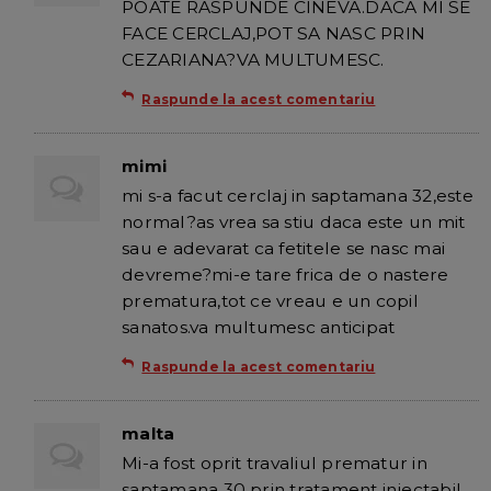
POATE RASPUNDE CINEVA.DACA MI SE
FACE CERCLAJ,POT SA NASC PRIN
CEZARIANA?VA MULTUMESC.
Raspunde la acest comentariu
mimi
mi s-a facut cerclaj in saptamana 32,este
normal?as vrea sa stiu daca este un mit
sau e adevarat ca fetitele se nasc mai
devreme?mi-e tare frica de o nastere
prematura,tot ce vreau e un copil
sanatos.va multumesc anticipat
Raspunde la acest comentariu
malta
Mi-a fost oprit travaliul prematur in
saptamana 30 prin tratament injectabil