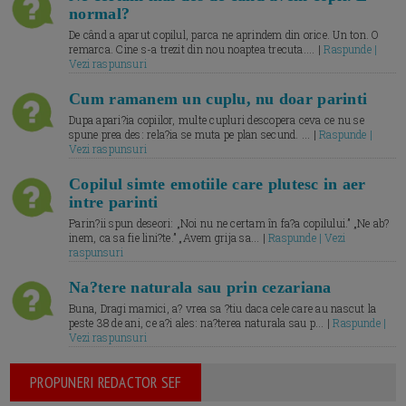
normal?
De când a aparut copilul, parca ne aprindem din orice. Un ton. O
remarca. Cine s-a trezit din nou noaptea trecuta.... |
Raspunde |
Vezi raspunsuri
Cum ramanem un cuplu, nu doar parinti
Dupa apari?ia copiilor, multe cupluri descopera ceva ce nu se
spune prea des: rela?ia se muta pe plan secund. ... |
Raspunde |
Vezi raspunsuri
Copilul simte emotiile care plutesc in aer
intre parinti
Parin?ii spun deseori: „Noi nu ne certam în fa?a copilului.” „Ne ab?
inem, ca sa fie lini?te.” „Avem grija sa... |
Raspunde | Vezi
raspunsuri
Na?tere naturala sau prin cezariana
Buna, Dragi mamici, a? vrea sa ?tiu daca cele care au nascut la
peste 38 de ani, ce a?i ales: na?terea naturala sau p... |
Raspunde |
Vezi raspunsuri
PROPUNERI REDACTOR SEF