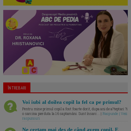
ÎNTREBARI
Voi iubi al doilea copil la fel ca pe primul?
Pentru mine primul copil a fost foarte dorit, dupa ani de a?teptari ?i
o sarcina pierduta la 16 saptamâni. Sunt însarc... |
Raspunde | Vezi
raspunsuri
Ne certam mai des de când avem copil. E