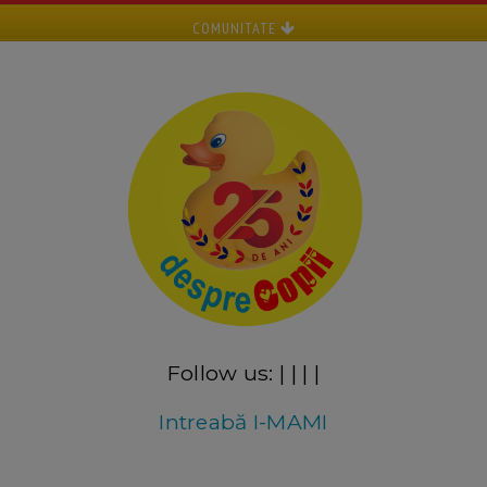
COMUNITATE
Follow us:
|
|
|
|
Intreabă I-MAMI