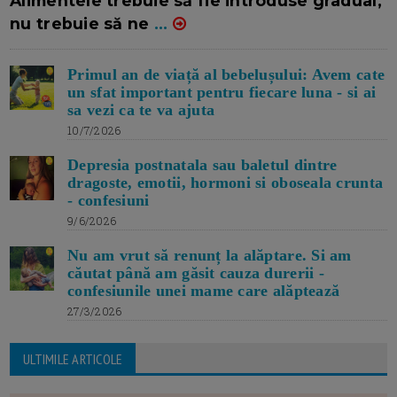
Alimentele trebuie să fie introduse gradual,
nu trebuie să ne
...
Primul an de viață al bebelușului: Avem cate
un sfat important pentru fiecare luna - si ai
sa vezi ca te va ajuta
10/7/2026
Depresia postnatala sau baletul dintre
dragoste, emotii, hormoni si oboseala crunta
- confesiuni
9/6/2026
Nu am vrut să renunț la alăptare. Si am
căutat până am găsit cauza durerii -
confesiunile unei mame care alăptează
27/3/2026
ULTIMILE ARTICOLE