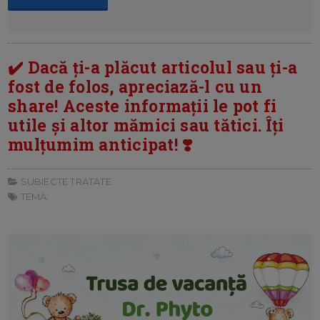
✔️ Dacă ți-a plăcut articolul sau ți-a
fost de folos, apreciază-l cu un
share! Aceste informații le pot fi
utile și altor mămici sau tătici. Îți
mulțumim anticipat! ❣️
SUBIECTE TRATATE:
TEMA: