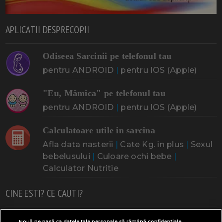
APLICATII DESPRECOPII
Odiseea Sarcinii pe telefonul tau
pentru ANDROID
|
pentru IOS (Apple)
"Eu, Mămica" pe telefonul tau
pentru ANDROID
|
pentru IOS (Apple)
Calculatoare utile in sarcina
Afla data nasterii
|
Cate Kg. in plus
|
Sexul
bebelusului
|
Culoare ochi bebe
|
Calculator Nutritie
CINE ESTI? CE CAUTI?
Doresc un copil
Adoptia
Probleme cu sarcina
Nouă ne pasă ca datele tale personale să rămână confidențiale