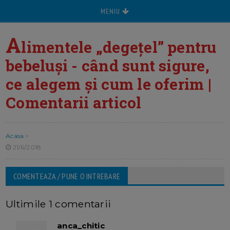
MENIU
A
limentele „degețel” pentru
bebeluși - când sunt sigure,
ce alegem și cum le oferim |
Comentarii articol
Acasa
>
21/6/2018
COMENTEAZA / PUNE O INTREBARE
Ultimile 1 comentarii
anca_chitic