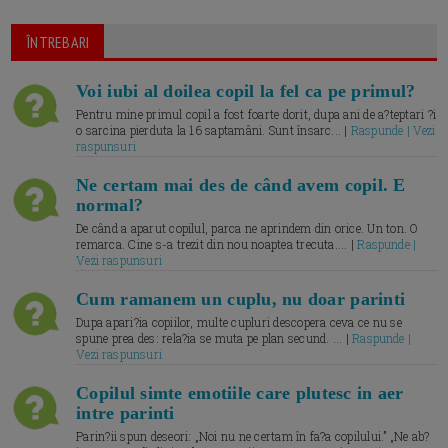
ÎNTREBARI
Voi iubi al doilea copil la fel ca pe primul?
Pentru mine primul copil a fost foarte dorit, dupa ani de a?teptari ?i
o sarcina pierduta la 16 saptamâni. Sunt însarc... |
Raspunde | Vezi
raspunsuri
Ne certam mai des de când avem copil. E
normal?
De când a aparut copilul, parca ne aprindem din orice. Un ton. O
remarca. Cine s-a trezit din nou noaptea trecuta.... |
Raspunde |
Vezi raspunsuri
Cum ramanem un cuplu, nu doar parinti
Dupa apari?ia copiilor, multe cupluri descopera ceva ce nu se
spune prea des: rela?ia se muta pe plan secund. ... |
Raspunde |
Vezi raspunsuri
Copilul simte emotiile care plutesc in aer
intre parinti
Parin?ii spun deseori: „Noi nu ne certam în fa?a copilului.” „Ne ab?