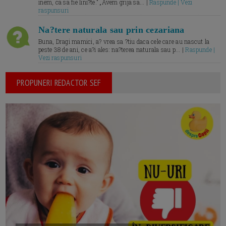
inem, ca sa fie lini?te.” „Avem grija sa... |
Raspunde | Vezi
raspunsuri
Na?tere naturala sau prin cezariana
Buna, Dragi mamici, a? vrea sa ?tiu daca cele care au nascut la
peste 38 de ani, ce a?i ales: na?terea naturala sau p... |
Raspunde |
Vezi raspunsuri
PROPUNERI REDACTOR SEF