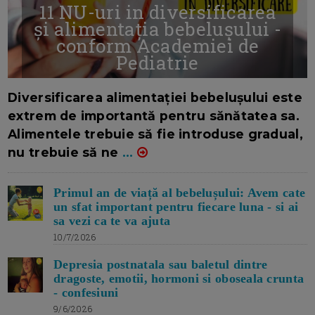
11 NU-uri in diversificarea
și alimentația bebelușului -
conform Academiei de
Pediatrie
16/7/2026
AUTOR: EDITOR DC.
Diversificarea alimentației bebelușului este
extrem de importantă pentru sănătatea sa.
Alimentele trebuie să fie introduse gradual,
nu trebuie să ne
...
Primul an de viață al bebelușului: Avem cate
un sfat important pentru fiecare luna - si ai
sa vezi ca te va ajuta
10/7/2026
Depresia postnatala sau baletul dintre
dragoste, emotii, hormoni si oboseala crunta
- confesiuni
9/6/2026