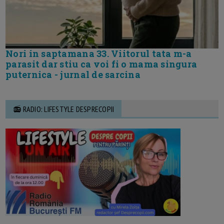
Nori in saptamana 33. Viitorul tata m-a
parasit dar stiu ca voi fi o mama singura
puternica - jurnal de sarcina
📻 RADIO: LIFESTYLE DESPRECOPII