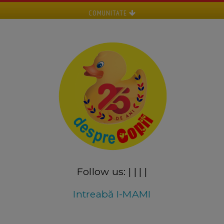
COMUNITATE
Follow us:
|
|
|
|
Intreabă I-MAMI