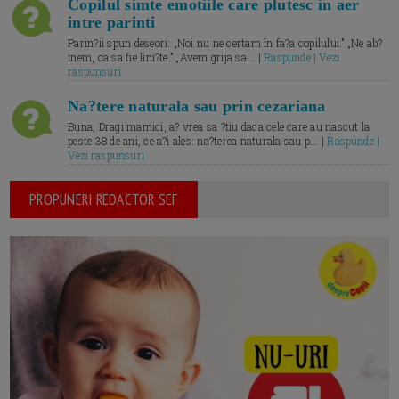
Copilul simte emotiile care plutesc in aer
intre parinti
Parin?ii spun deseori: „Noi nu ne certam în fa?a copilului.” „Ne ab?
inem, ca sa fie lini?te.” „Avem grija sa... |
Raspunde | Vezi
raspunsuri
Na?tere naturala sau prin cezariana
Buna, Dragi mamici, a? vrea sa ?tiu daca cele care au nascut la
peste 38 de ani, ce a?i ales: na?terea naturala sau p... |
Raspunde |
Vezi raspunsuri
PROPUNERI REDACTOR SEF