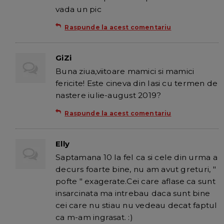
vada un pic
Raspunde la acest comentariu
GiZi
Buna ziua,viitoare mamici si mamici
fericite! Este cineva din Iasi cu termen de
nastere iulie-august 2019?
Raspunde la acest comentariu
Elly
Saptamana 10 la fel ca si cele din urma a
decurs foarte bine, nu am avut greturi, "
pofte " exagerate.Cei care aflase ca sunt
insarcinata ma intrebau daca sunt bine
cei care nu stiau nu vedeau decat faptul
ca m-am ingrasat. :)