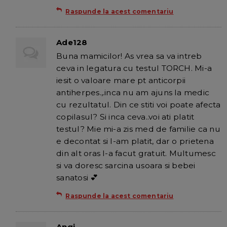
Raspunde la acest comentariu
Ade128
Buna mamicilor! As vrea sa va intreb
ceva in legatura cu testul TORCH. Mi-a
iesit o valoare mare pt anticorpii
antiherpes.,.inca nu am ajuns la medic
cu rezultatul. Din ce stiti voi poate afecta
copilasul? Si inca ceva..voi ati platit
testul? Mie mi-a zis med de familie ca nu
e decontat si l-am platit, dar o prietena
din alt oras l-a facut gratuit. Multumesc
si va doresc sarcina usoara si bebei
sanatosi 💕
Raspunde la acest comentariu
Angi