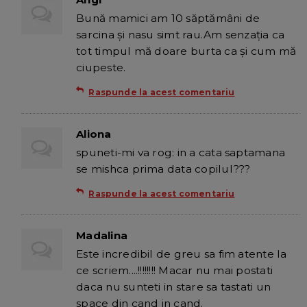
Bună mamici am 10 săptămâni de
sarcina și nasu simt rau.Am senzația ca
tot timpul mă doare burta ca și cum mă
ciupeste.
Raspunde la acest comentariu
Aliona
spuneti-mi va rog: in a cata saptamana
se mishca prima data copilul???
Raspunde la acest comentariu
Madalina
Este incredibil de greu sa fim atente la
ce scriem....!!!!!!!! Macar nu mai postati
daca nu sunteti in stare sa tastati un
space din cand in cand.