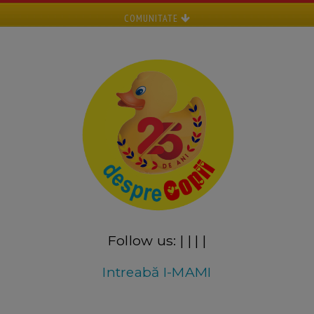
COMUNITATE
Follow us:
|
|
|
|
Intreabă I-MAMI