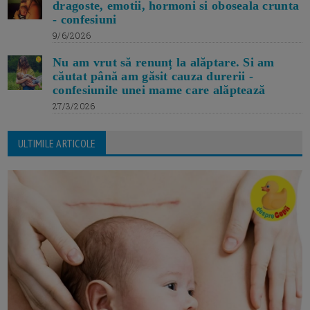
dragoste, emotii, hormoni si oboseala crunta
- confesiuni
9/6/2026
Nu am vrut să renunț la alăptare. Si am
căutat până am găsit cauza durerii -
confesiunile unei mame care alăptează
27/3/2026
ULTIMILE ARTICOLE