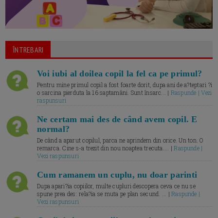
ÎNTREBARI
Voi iubi al doilea copil la fel ca pe primul?
Pentru mine primul copil a fost foarte dorit, dupa ani de a?teptari ?i
o sarcina pierduta la 16 saptamâni. Sunt însarc... |
Raspunde | Vezi
raspunsuri
Ne certam mai des de când avem copil. E
normal?
De când a aparut copilul, parca ne aprindem din orice. Un ton. O
remarca. Cine s-a trezit din nou noaptea trecuta.... |
Raspunde |
Vezi raspunsuri
Cum ramanem un cuplu, nu doar parinti
Dupa apari?ia copiilor, multe cupluri descopera ceva ce nu se
spune prea des: rela?ia se muta pe plan secund. ... |
Raspunde |
Vezi raspunsuri