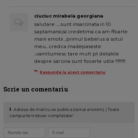
ciuciuc mirabela georgiana
salutare .....sunt insarcinata in 10
saptamaniii,sii credetima ca am ffoarte
marii emotii ..primul bebelus si sotul
meu...credca madepaseste
..vamltumesc tare mult pt detaliile
despre sarcina sunt fooarte utile !!!!!!!!!!
Raspunde la acest comentariu
Scrie un comentariu
Adresa de mail nu se publica (ramai anonim). | Toate
campurile trebuie completate!