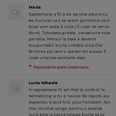
Mada
Saptamana a 10 a de sarcina aduce cu
ea bucuria ca o sa avem gemeni si ca in
total vom avea 3 copii ( 3 copii ne-am si
dorit). Totodata greata , varsaturile inca
persista. Mersul la baie a devenit
insuportabil, burta crestea si ea..Dar
fericirea pe care o aveam de a avea 3
copii umplea celelalte stari.
Raspunde la acest comentariu
Lucia Mihaela
In saptamana 10 am fost la control la
hematolog si nu e nevoie de injectii, iau
Aspenter si acid folic plus Femibion. Am
mai recoltat sange pentru o analiza.
Sunt bine si parca incepe burta sa se