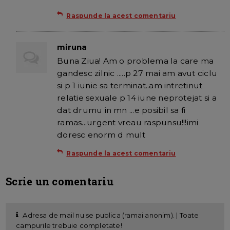
Raspunde la acest comentariu
miruna
Buna Ziua! Am o problema la care ma
gandesc zilnic .....p 27 mai am avut ciclu
si p 1 iunie sa terminat..am intretinut
relatie sexuale p 14 iune neprotejat si a
dat drumu in mn ...e posibil sa fi
ramas...urgent vreau raspunsu!!!imi
doresc enorm d mult
Raspunde la acest comentariu
Scrie un comentariu
Adresa de mail nu se publica (ramai anonim). | Toate
campurile trebuie completate!