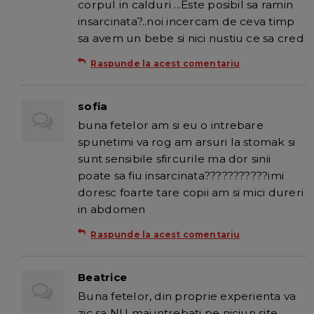
corpul in calduri ...Este posibil sa ramin
insarcinata?..noi incercam de ceva timp
sa avem un bebe si nici nustiu ce sa cred
Raspunde la acest comentariu
sofia
buna fetelor am si eu o intrebare
spunetimi va rog am arsuri la stomak si
sunt sensibile sfircurile ma dor sinii
poate sa fiu insarcinata???????????imi
doresc foarte tare copii am si mici dureri
in abdomen
Raspunde la acest comentariu
Beatrice
Buna fetelor, din proprie experienta va
zic sa NU mai intrebati pe niciun site