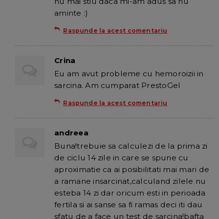
nu mai stiu daca mi-am adus sa nu
aminte :)
Raspunde la acest comentariu
Crina
Eu am avut probleme cu hemoroizii in
sarcina. Am cumparat PrestoGel
Raspunde la acest comentariu
andreea
Buna!trebuie sa calculezi de la prima zi
de ciclu 14 zile in care se spune cu
aproximatie ca ai posibilitati mai mari de
a ramane insarcinat,calculand zilele nu
esteba 14 zi dar oricum esti in perioada
fertila si ai sanse sa fi ramas deci iti dau
sfatu de a face un test de sarcina!bafta