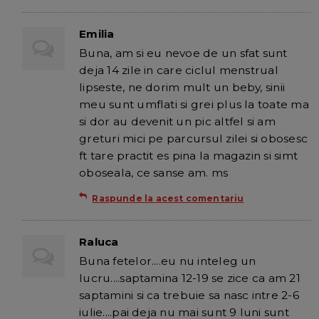
Emilia
Buna, am si eu nevoe de un sfat sunt
deja 14 zile in care ciclul menstrual
lipseste, ne dorim mult un beby, sinii
meu sunt umflati si grei plus la toate ma
si dor au devenit un pic altfel si am
greturi mici pe parcursul zilei si obosesc
ft tare practit es pina la magazin si simt
oboseala, ce sanse am. ms
Raspunde la acest comentariu
Raluca
Buna fetelor....eu nu inteleg un
lucru....saptamina 12-19 se zice ca am 21
saptamini si ca trebuie sa nasc intre 2-6
iulie....pai deja nu mai sunt 9 luni sunt