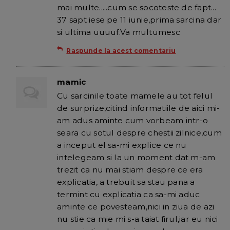
mai multe.....cum se socoteste de fapt...
37 sapt iese pe 11 iunie,prima sarcina dar
si ultima uuuuf.Va multumesc
Raspunde la acest comentariu
mamic
Cu sarcinile toate mamele au tot felul
de surprize,citind informatiile de aici mi-
am adus aminte cum vorbeam intr-o
seara cu sotul despre chestii zilnice,cum
a inceput el sa-mi explice ce nu
intelegeam si la un moment dat m-am
trezit ca nu mai stiam despre ce era
explicatia, a trebuit sa stau pana a
termint cu explicatia ca sa-mi aduc
aminte ce povesteam,nici in ziua de azi
nu stie ca mie mi s-a taiat firul,iar eu nici