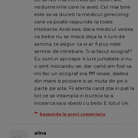
nedumeririle care le aveti. Cel mai bine
este sa va duceti la medicul ginecolog
care va poate raspunde la toate
intebarile.Andreea, daca medicul vedea
ca bebe nu se misca deja la 4 luni de
sarcina, te asigur ca si-ar fi pus niste
semne de intrebare. Ti-ai facut ecograf?
Eu sunt in aproape 4 luni jumatate si nu
o simt miscandu-se, dar cand am fost sa
imi fac un ecograf era ffff vioaie, dadea
din maini si picioare si se muta de pe o
parte pe alta. Fii atenta cand stai in pat la
tot ce se intampla in burtica ta si
incearca sa si vbesti cu bebi. E totul ok.
Raspunde la acest comentariu
alina