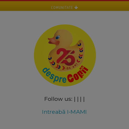
COMUNITATE
Follow us:
|
|
|
|
Intreabă I-MAMI