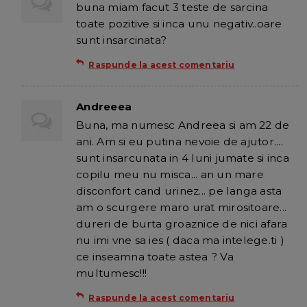
buna miam facut 3 teste de sarcina
toate pozitive si inca unu negativ..oare
sunt insarcinata?
Raspunde la acest comentariu
Andreeea
Buna, ma numesc Andreea si am 22 de
ani. Am si eu putina nevoie de ajutor....
sunt insarcunata in 4 luni jumate si inca
copilu meu nu misca... an un mare
disconfort cand urinez... pe langa asta
am o scurgere maro urat mirositoare...
dureri de burta groaznice de nici afara
nu imi vne sa ies ( daca ma intelege.ti )
ce inseamna toate astea ? Va
multumesc!!!
Raspunde la acest comentariu