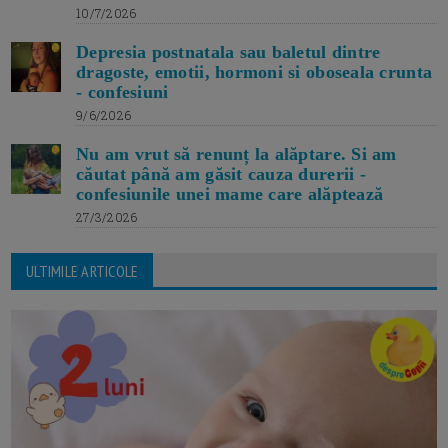
10/7/2026
Depresia postnatala sau baletul dintre
dragoste, emotii, hormoni si oboseala crunta
- confesiuni
9/6/2026
Nu am vrut să renunț la alăptare. Si am
căutat până am găsit cauza durerii -
confesiunile unei mame care alăptează
27/3/2026
ULTIMILE ARTICOLE