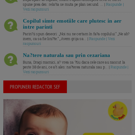
spune prea des: rela?ia se muta pe plan secund. ... |
Raspunde |
Vezi raspunsuri
Copilul simte emotiile care plutesc in aer
intre parinti
Parin?ii spun deseori: „Noi nu ne certam în fa?a copilului.” „Ne ab?
inem, ca sa fie lini?te.” „Avem grija sa... |
Raspunde | Vezi
raspunsuri
Na?tere naturala sau prin cezariana
Buna, Dragi mamici, a? vrea sa ?tiu daca cele care au nascut la
peste 38 de ani, ce a?i ales: na?terea naturala sau p... |
Raspunde |
Vezi raspunsuri
PROPUNERI REDACTOR SEF