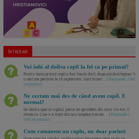
ÎNTREBARI
Voi iubi al doilea copil la fel ca pe primul?
Pentru mine primul copil a fost foarte dorit, dupa ani de a?teptari ?i
o sarcina pierduta la 16 saptamâni. Sunt însarc... |
Raspunde | Vezi
raspunsuri
Ne certam mai des de când avem copil. E
normal?
De când a aparut copilul, parca ne aprindem din orice. Un ton. O
remarca. Cine s-a trezit din nou noaptea trecuta.... |
Raspunde |
Vezi raspunsuri
Cum ramanem un cuplu, nu doar parinti
Dupa apari?ia copiilor, multe cupluri descopera ceva ce nu se