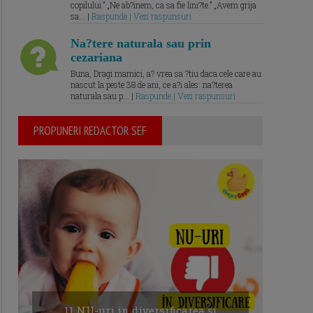
copilului.” „Ne ab?inem, ca sa fie lini?te.” „Avem grija
sa... |
Raspunde | Vezi raspunsuri
Na?tere naturala sau prin
cezariana
Buna, Dragi mamici, a? vrea sa ?tiu daca cele care au
nascut la peste 38 de ani, ce a?i ales: na?terea
naturala sau p... |
Raspunde | Vezi raspunsuri
PROPUNERI REDACTOR SEF
11 NU-uri in diversificarea și