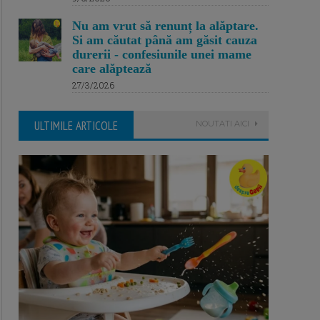
Nu am vrut să renunț la alăptare.
Si am căutat până am găsit cauza
durerii - confesiunile unei mame
care alăptează
27/3/2026
ULTIMILE ARTICOLE
NOUTATI AICI