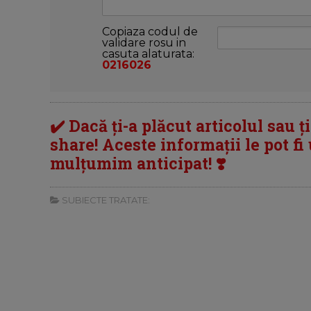
Copiaza codul de
validare rosu in
casuta alaturata:
0216026
✔️ Dacă ți-a plăcut articolul sau ț
share! Aceste informații le pot fi u
mulțumim anticipat! ❣️
SUBIECTE TRATATE: