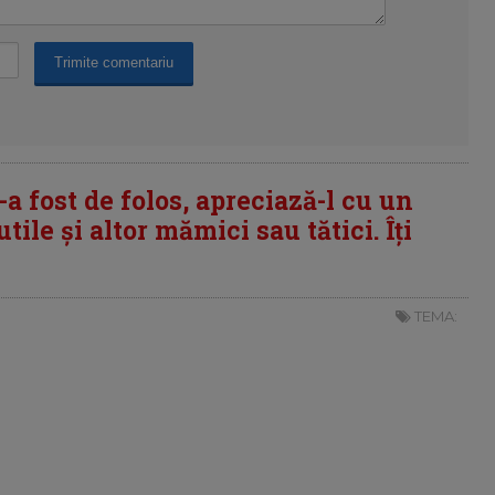
i-a fost de folos, apreciază-l cu un
tile și altor mămici sau tătici. Îți
TEMA: