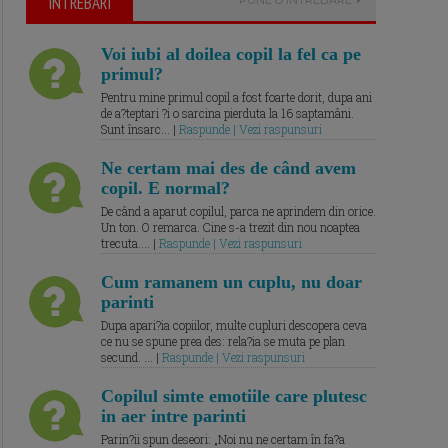
ÎNTREBARI
Voi iubi al doilea copil la fel ca pe
primul?
Pentru mine primul copil a fost foarte dorit, dupa ani
de a?teptari ?i o sarcina pierduta la 16 saptamâni.
Sunt însarc... |
Raspunde | Vezi raspunsuri
Ne certam mai des de când avem
copil. E normal?
De când a aparut copilul, parca ne aprindem din orice.
Un ton. O remarca. Cine s-a trezit din nou noaptea
trecuta.... |
Raspunde | Vezi raspunsuri
Cum ramanem un cuplu, nu doar
parinti
Dupa apari?ia copiilor, multe cupluri descopera ceva
ce nu se spune prea des: rela?ia se muta pe plan
secund. ... |
Raspunde | Vezi raspunsuri
Copilul simte emotiile care plutesc
in aer intre parinti
Parin?ii spun deseori: „Noi nu ne certam în fa?a