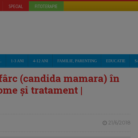
SPECIAL
FITOTERAPIE
L
1-3 ANI
4-12 ANI
FAMILIE, PARENTING
EDUCATIE
S
sfârc (candida mamara) în
ome şi tratament |
21/6/2018