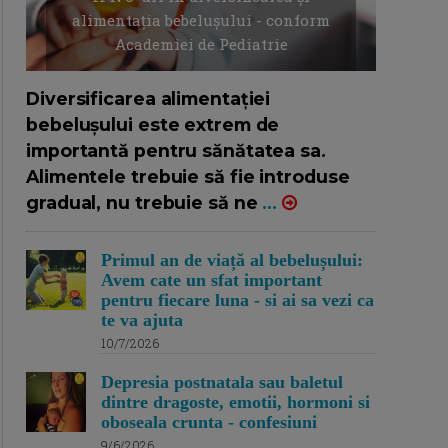
alimentația bebelușului - conform
Academiei de Pediatrie
16/7/2026
AUTOR: EDITOR DC.
Diversificarea alimentației
bebelușului este extrem de
importantă pentru sănătatea sa.
Alimentele trebuie să fie introduse
gradual, nu trebuie să ne
...
Primul an de viață al bebelușului:
Avem cate un sfat important
pentru fiecare luna - si ai sa vezi ca
te va ajuta
10/7/2026
Depresia postnatala sau baletul
dintre dragoste, emotii, hormoni si
oboseala crunta - confesiuni
9/6/2026