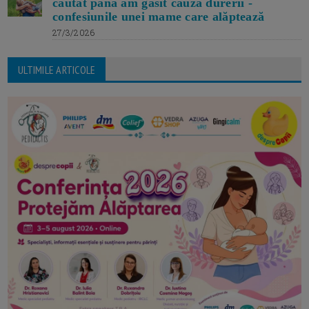
căutat până am găsit cauza durerii -
confesiunile unei mame care alăptează
27/3/2026
ULTIMILE ARTICOLE