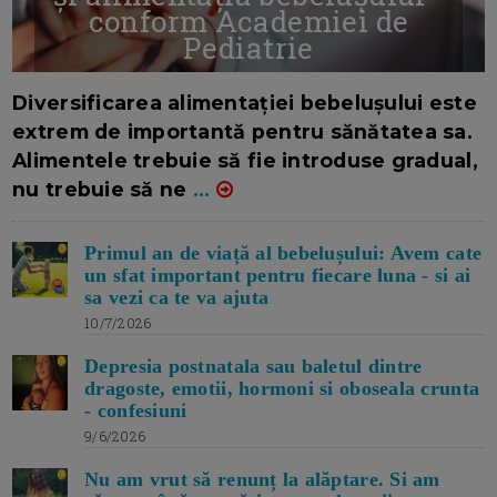
conform Academiei de
Pediatrie
16/7/2026
AUTOR: EDITOR DC.
Diversificarea alimentației bebelușului este
extrem de importantă pentru sănătatea sa.
Alimentele trebuie să fie introduse gradual,
nu trebuie să ne
...
Primul an de viață al bebelușului: Avem cate
un sfat important pentru fiecare luna - si ai
sa vezi ca te va ajuta
10/7/2026
Depresia postnatala sau baletul dintre
dragoste, emotii, hormoni si oboseala crunta
- confesiuni
9/6/2026
Nu am vrut să renunț la alăptare. Si am