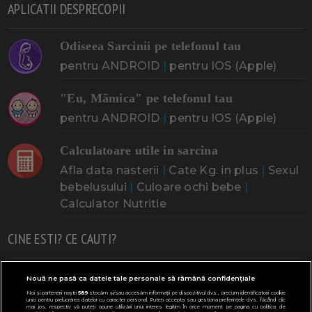
APLICATII DESPRECOPII
Odiseea Sarcinii pe telefonul tau
pentru ANDROID
|
pentru IOS (Apple)
"Eu, Mămica" pe telefonul tau
pentru ANDROID
|
pentru IOS (Apple)
Calculatoare utile in sarcina
Afla data nasterii
|
Cate Kg. in plus
|
Sexul
bebelusului
|
Culoare ochi bebe
|
Calculator Nutritie
CINE ESTI? CE CAUTI?
Doresc un copil
Adoptia
Probleme cu sarcina
Nouă ne pasă ca datele tale personale să rămână confidențiale
Noi și partenerii noștri
589
stocăm și/sau accesăm informații pe dispozitivul dvs., precum identificatorii cookie
Urmeaza sa nasc
Probleme alaptare
Bebe plange
unici pentru prelucrarea datelor cu caracter personal. Puteți accepta sau gestiona preferințele dvs. făcând clic
mai jos, respectiv vă puteți opune utilizării unui interes legitim în orice moment pe pagina cu politica de