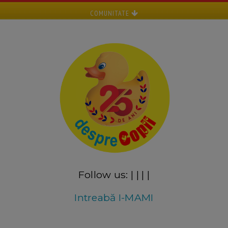
COMUNITATE
Follow us:
|
|
|
|
Intreabă I-MAMI