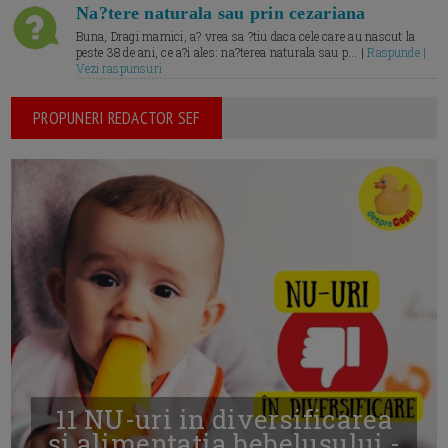
Na?tere naturala sau prin cezariana
Buna, Dragi mamici, a? vrea sa ?tiu daca cele care au nascut la
peste 38 de ani, ce a?i ales: na?terea naturala sau p... |
Raspunde |
Vezi raspunsuri
PROPUNERI REDACTOR SEF
11 NU-uri in diversificarea
și alimentația bebelușului -