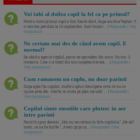
Voi iubi al doilea copil la fel ca pe primul?
Pentru mine primul copil a fost foarte dorit, dupa ani de a?teptari ?i
o sarcina pierduta la 16 saptamâni. Sunt însarc... |
Raspunde | Vezi
raspunsuri
Ne certam mai des de când avem copil. E
normal?
De când a aparut copilul, parca ne aprindem din orice. Un ton. O
remarca. Cine s-a trezit din nou noaptea trecuta.... |
Raspunde |
Vezi raspunsuri
Cum ramanem un cuplu, nu doar parinti
Dupa apari?ia copiilor, multe cupluri descopera ceva ce nu se
spune prea des: rela?ia se muta pe plan secund. ... |
Raspunde |
Vezi raspunsuri
Copilul simte emotiile care plutesc in aer
intre parinti
Parin?ii spun deseori: „Noi nu ne certam în fa?a copilului.” „Ne ab?
inem, ca sa fie lini?te.” „Avem grija sa... |
Raspunde | Vezi
raspunsuri