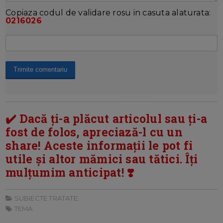
Copiaza codul de validare rosu in casuta alaturata:
0216026
✔️ Dacă ți-a plăcut articolul sau ți-a
fost de folos, apreciază-l cu un
share! Aceste informații le pot fi
utile și altor mămici sau tătici. Îți
mulțumim anticipat! ❣️
SUBIECTE TRATATE:
TEMA: