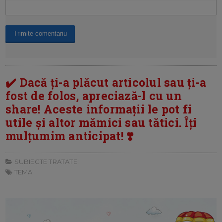
✔️ Dacă ți-a plăcut articolul sau ți-a
fost de folos, apreciază-l cu un
share! Aceste informații le pot fi
utile și altor mămici sau tătici. Îți
mulțumim anticipat! ❣️
SUBIECTE TRATATE:
TEMA: