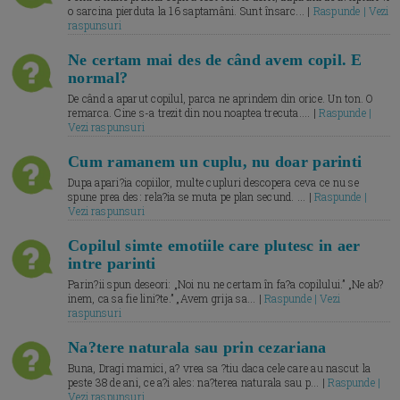
o sarcina pierduta la 16 saptamâni. Sunt însarc... |
Raspunde | Vezi
raspunsuri
Ne certam mai des de când avem copil. E
normal?
De când a aparut copilul, parca ne aprindem din orice. Un ton. O
remarca. Cine s-a trezit din nou noaptea trecuta.... |
Raspunde |
Vezi raspunsuri
Cum ramanem un cuplu, nu doar parinti
Dupa apari?ia copiilor, multe cupluri descopera ceva ce nu se
spune prea des: rela?ia se muta pe plan secund. ... |
Raspunde |
Vezi raspunsuri
Copilul simte emotiile care plutesc in aer
intre parinti
Parin?ii spun deseori: „Noi nu ne certam în fa?a copilului.” „Ne ab?
inem, ca sa fie lini?te.” „Avem grija sa... |
Raspunde | Vezi
raspunsuri
Na?tere naturala sau prin cezariana
Buna, Dragi mamici, a? vrea sa ?tiu daca cele care au nascut la
peste 38 de ani, ce a?i ales: na?terea naturala sau p... |
Raspunde |
Vezi raspunsuri