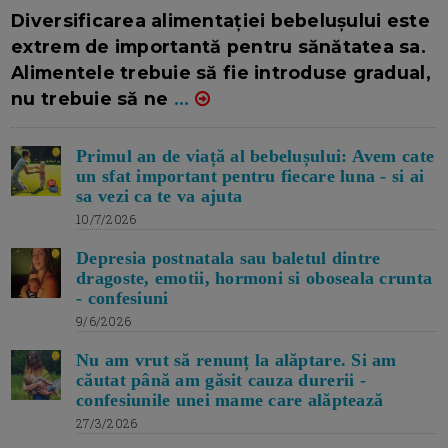
16/7/2026
AUTOR: EDITOR DC.
Diversificarea alimentației bebelușului este
extrem de importantă pentru sănătatea sa.
Alimentele trebuie să fie introduse gradual,
nu trebuie să ne
...
Primul an de viață al bebelușului: Avem cate
un sfat important pentru fiecare luna - si ai
sa vezi ca te va ajuta
10/7/2026
Depresia postnatala sau baletul dintre
dragoste, emotii, hormoni si oboseala crunta
- confesiuni
9/6/2026
Nu am vrut să renunț la alăptare. Si am
căutat până am găsit cauza durerii -
confesiunile unei mame care alăptează
27/3/2026