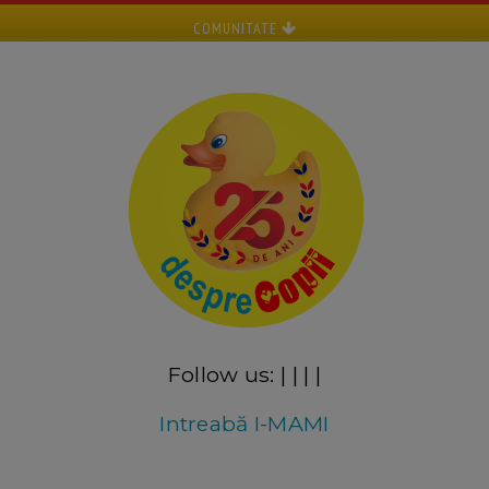
COMUNITATE
Follow us:
|
|
|
|
Intreabă I-MAMI