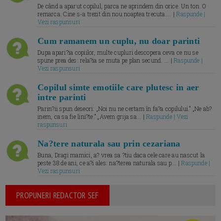
De când a aparut copilul, parca ne aprindem din orice. Un ton. O
remarca. Cine s-a trezit din nou noaptea trecuta.... |
Raspunde |
Vezi raspunsuri
Cum ramanem un cuplu, nu doar parinti
Dupa apari?ia copiilor, multe cupluri descopera ceva ce nu se
spune prea des: rela?ia se muta pe plan secund. ... |
Raspunde |
Vezi raspunsuri
Copilul simte emotiile care plutesc in aer
intre parinti
Parin?ii spun deseori: „Noi nu ne certam în fa?a copilului.” „Ne ab?
inem, ca sa fie lini?te.” „Avem grija sa... |
Raspunde | Vezi
raspunsuri
Na?tere naturala sau prin cezariana
Buna, Dragi mamici, a? vrea sa ?tiu daca cele care au nascut la
peste 38 de ani, ce a?i ales: na?terea naturala sau p... |
Raspunde |
Vezi raspunsuri
PROPUNERI REDACTOR SEF