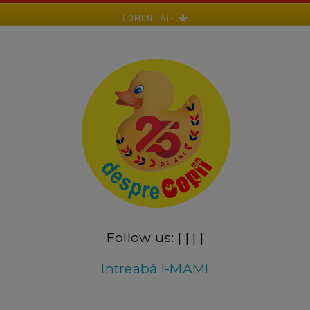
COMUNITATE
Follow us:
|
|
|
|
Intreabă I-MAMI