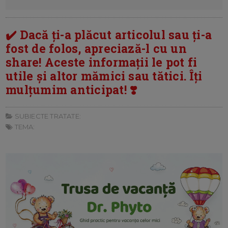
✔️ Dacă ți-a plăcut articolul sau ți-a
fost de folos, apreciază-l cu un
share! Aceste informații le pot fi
utile și altor mămici sau tătici. Îți
mulțumim anticipat! ❣️
SUBIECTE TRATATE:
TEMA: