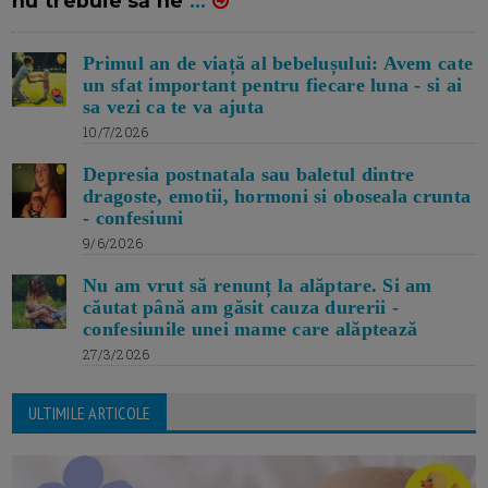
nu trebuie să ne
...
Primul an de viață al bebelușului: Avem cate
un sfat important pentru fiecare luna - si ai
sa vezi ca te va ajuta
10/7/2026
Depresia postnatala sau baletul dintre
dragoste, emotii, hormoni si oboseala crunta
- confesiuni
9/6/2026
Nu am vrut să renunț la alăptare. Si am
căutat până am găsit cauza durerii -
confesiunile unei mame care alăptează
27/3/2026
ULTIMILE ARTICOLE