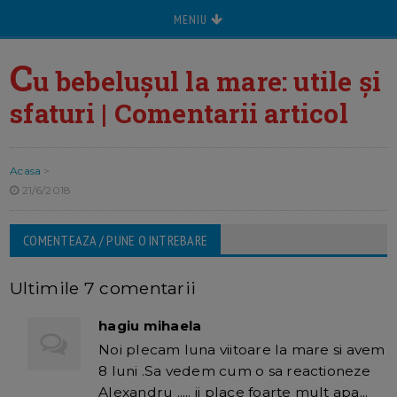
MENIU
C
u bebelușul la mare: utile și
sfaturi | Comentarii articol
Acasa
>
21/6/2018
COMENTEAZA / PUNE O INTREBARE
Ultimile 7 comentarii
hagiu mihaela
Noi plecam luna viitoare la mare si avem
8 luni .Sa vedem cum o sa reactioneze
Alexandru ..... ii place foarte mult apa...