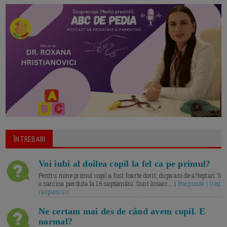
ÎNTREBARI
Voi iubi al doilea copil la fel ca pe primul?
Pentru mine primul copil a fost foarte dorit, dupa ani de a?teptari ?i
o sarcina pierduta la 16 saptamâni. Sunt însarc... |
Raspunde | Vezi
raspunsuri
Ne certam mai des de când avem copil. E
normal?