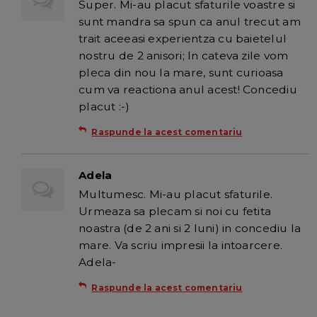
Super. Mi-au placut sfaturile voastre si
sunt mandra sa spun ca anul trecut am
trait aceeasi experientza cu baietelul
nostru de 2 anisori; In cateva zile vom
pleca din nou la mare, sunt curioasa
cum va reactiona anul acest! Concediu
placut :-)
Raspunde la acest comentariu
Adela
Multumesc. Mi-au placut sfaturile.
Urmeaza sa plecam si noi cu fetita
noastra (de 2 ani si 2 luni) in concediu la
mare. Va scriu impresii la intoarcere.
Adela-
Raspunde la acest comentariu