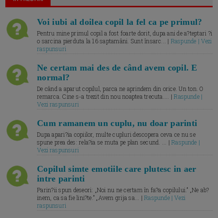
Voi iubi al doilea copil la fel ca pe primul?
Pentru mine primul copil a fost foarte dorit, dupa ani de a?teptari ?i
o sarcina pierduta la 16 saptamâni. Sunt însarc... |
Raspunde | Vezi
raspunsuri
Ne certam mai des de când avem copil. E
normal?
De când a aparut copilul, parca ne aprindem din orice. Un ton. O
remarca. Cine s-a trezit din nou noaptea trecuta.... |
Raspunde |
Vezi raspunsuri
Cum ramanem un cuplu, nu doar parinti
Dupa apari?ia copiilor, multe cupluri descopera ceva ce nu se
spune prea des: rela?ia se muta pe plan secund. ... |
Raspunde |
Vezi raspunsuri
Copilul simte emotiile care plutesc in aer
intre parinti
Parin?ii spun deseori: „Noi nu ne certam în fa?a copilului.” „Ne ab?
inem, ca sa fie lini?te.” „Avem grija sa... |
Raspunde | Vezi
raspunsuri