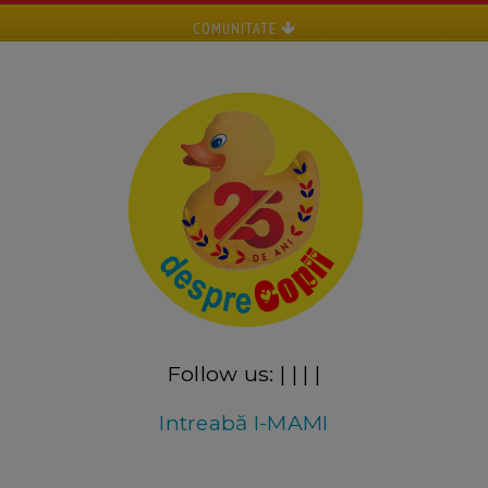
COMUNITATE
Follow us:
|
|
|
|
Intreabă I-MAMI