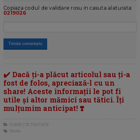
Copiaza codul de validare rosu in casuta alaturata:
0219026
✔️ Dacă ți-a plăcut articolul sau ți-a
fost de folos, apreciază-l cu un
share! Aceste informații le pot fi
utile și altor mămici sau tătici. Îți
mulțumim anticipat! ❣️
SUBIECTE TRATATE:
TEMA: