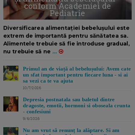
conform Academiei de
Pediatrie
16/7/2026
AUTOR: EDITOR DC.
Diversificarea alimentației bebelușului este
extrem de importantă pentru sănătatea sa.
Alimentele trebuie să fie introduse gradual,
nu trebuie să ne
...
Primul an de viață al bebelușului: Avem cate
un sfat important pentru fiecare luna - si ai
sa vezi ca te va ajuta
10/7/2026
Depresia postnatala sau baletul dintre
dragoste, emotii, hormoni si oboseala crunta
- confesiuni
9/6/2026
Nu am vrut să renunț la alăptare. Si am