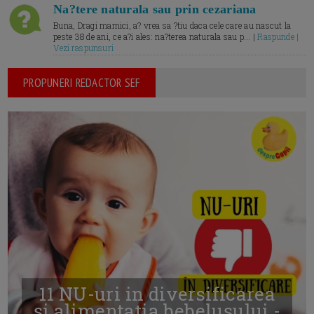
Na?tere naturala sau prin cezariana
Buna, Dragi mamici, a? vrea sa ?tiu daca cele care au nascut la
peste 38 de ani, ce a?i ales: na?terea naturala sau p... |
Raspunde |
Vezi raspunsuri
PROPUNERI REDACTOR SEF
11 NU-uri in diversificarea
și alimentația bebelușului -