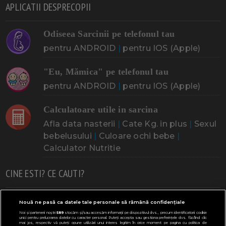
APLICATII DESPRECOPII
Odiseea Sarcinii pe telefonul tau
pentru ANDROID
|
pentru IOS (Apple)
"Eu, Mămica" pe telefonul tau
pentru ANDROID
|
pentru IOS (Apple)
Calculatoare utile in sarcina
Afla data nasterii
|
Cate Kg. in plus
|
Sexul
bebelusului
|
Culoare ochi bebe
|
Calculator Nutritie
CINE ESTI? CE CAUTI?
Doresc un copil
Adoptia
Probleme cu sarcina
Nouă ne pasă ca datele tale personale să rămână confidențiale
Noi și partenerii noștri
589
stocăm și/sau accesăm informații pe dispozitivul dvs., precum identificatorii cookie
Urmeaza sa nasc
Probleme alaptare
Bebe plange
unici pentru prelucrarea datelor cu caracter personal. Puteți accepta sau gestiona preferințele dvs. făcând clic
mai jos, respectiv vă puteți opune utilizării unui interes legitim în orice moment pe pagina cu politica de