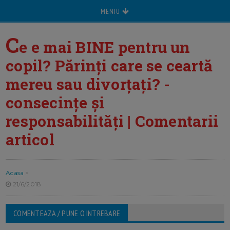
MENIU
C
e e mai BINE pentru un
copil? Părinți care se ceartă
mereu sau divorțați? -
consecințe și
responsabilități | Comentarii
articol
Acasa
>
21/6/2018
COMENTEAZA / PUNE O INTREBARE