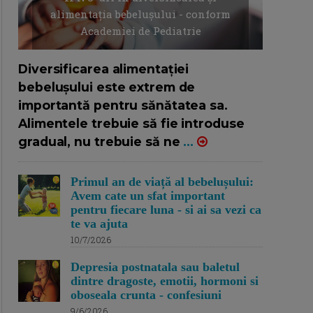
alimentația bebelușului - conform
Academiei de Pediatrie
16/7/2026
AUTOR: EDITOR DC.
Diversificarea alimentației
bebelușului este extrem de
importantă pentru sănătatea sa.
Alimentele trebuie să fie introduse
gradual, nu trebuie să ne
...
Primul an de viață al bebelușului:
Avem cate un sfat important
pentru fiecare luna - si ai sa vezi ca
te va ajuta
10/7/2026
Depresia postnatala sau baletul
dintre dragoste, emotii, hormoni si
oboseala crunta - confesiuni
9/6/2026