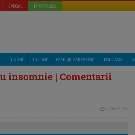
SPECIAL
FITOTERAPIE
L
1-3 ANI
4-12 ANI
FAMILIE, PARENTING
EDUCATIE
S
ru insomnie | Comentarii
21/6/2018