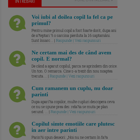
ÎNTREBARI
Voi iubi al doilea copil la fel ca pe
primul?
Pentru mine primul copil a fost foarte dorit, dupa ani
de a?teptari ?i o sarcina pierduta la 16 saptamâni.
Sunt însarc... |
Raspunde | Vezi raspunsuri
Ne certam mai des de când avem
copil. E normal?
De când a aparut copilul, parca ne aprindem din orice.
Un ton. O remarca. Cine s-a trezit din nou noaptea
trecuta.... |
Raspunde | Vezi raspunsuri
Cum ramanem un cuplu, nu doar
parinti
Dupa apari?ia copiilor, multe cupluri descopera ceva
ce nu se spune prea des: rela?ia se muta pe plan
secund. ... |
Raspunde | Vezi raspunsuri
Copilul simte emotiile care plutesc
in aer intre parinti
Parin?ii spun deseori: „Noi nu ne certam în fa?a