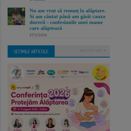
Nu am vrut să renunț la alăptare.
Si am căutat până am găsit cauza
durerii - confesiunile unei mame
care alăptează
27/3/2026
ULTIMILE ARTICOLE
NOUTATI AICI