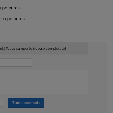
u pe primul!
l tu pe primul!
m). | Toate campurile trebuie completate!