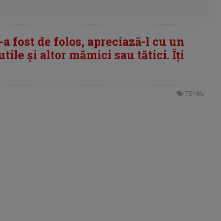
i-a fost de folos, apreciază-l cu un
tile și altor mămici sau tătici. Îți
TEMA: