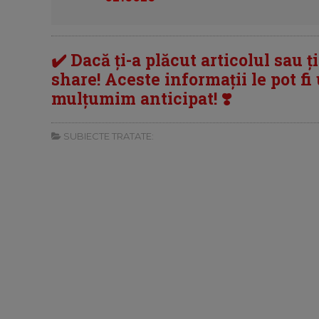
✔️ Dacă ți-a plăcut articolul sau ț
share! Aceste informații le pot fi u
mulțumim anticipat! ❣️
SUBIECTE TRATATE: