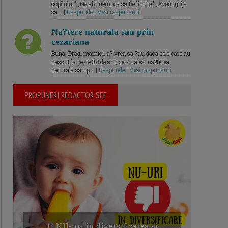
copilului.” „Ne ab?inem, ca sa fie lini?te.” „Avem grija
sa... |
Raspunde | Vezi raspunsuri
Na?tere naturala sau prin
cezariana
Buna, Dragi mamici, a? vrea sa ?tiu daca cele care au
nascut la peste 38 de ani, ce a?i ales: na?terea
naturala sau p... |
Raspunde | Vezi raspunsuri
PROPUNERI REDACTOR SEF
11 NU-uri in diversificarea și