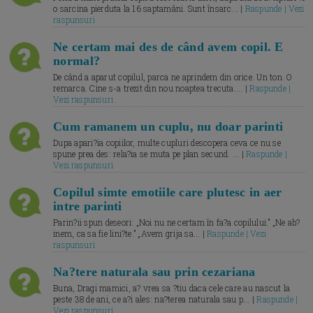
o sarcina pierduta la 16 saptamâni. Sunt însarc... |
Raspunde | Vezi
raspunsuri
Ne certam mai des de când avem copil. E
normal?
De când a aparut copilul, parca ne aprindem din orice. Un ton. O
remarca. Cine s-a trezit din nou noaptea trecuta.... |
Raspunde |
Vezi raspunsuri
Cum ramanem un cuplu, nu doar parinti
Dupa apari?ia copiilor, multe cupluri descopera ceva ce nu se
spune prea des: rela?ia se muta pe plan secund. ... |
Raspunde |
Vezi raspunsuri
Copilul simte emotiile care plutesc in aer
intre parinti
Parin?ii spun deseori: „Noi nu ne certam în fa?a copilului.” „Ne ab?
inem, ca sa fie lini?te.” „Avem grija sa... |
Raspunde | Vezi
raspunsuri
Na?tere naturala sau prin cezariana
Buna, Dragi mamici, a? vrea sa ?tiu daca cele care au nascut la
peste 38 de ani, ce a?i ales: na?terea naturala sau p... |
Raspunde |
Vezi raspunsuri