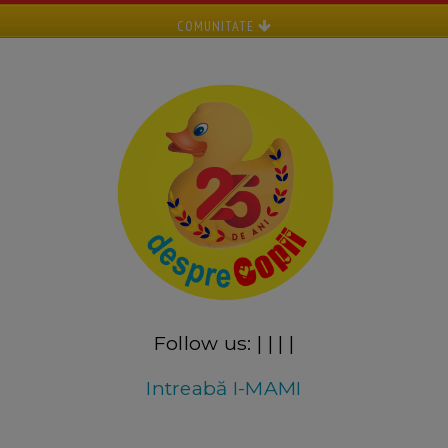
COMUNITATE
Follow us:
|
|
|
|
Intreabă I-MAMI