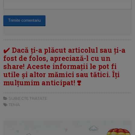
✔️ Dacă ți-a plăcut articolul sau ți-a
fost de folos, apreciază-l cu un
share! Aceste informații le pot fi
utile și altor mămici sau tătici. Îți
mulțumim anticipat! ❣️
SUBIECTE TRATATE:
TEMA: