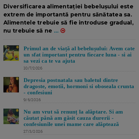
16/7/2026
AUTOR: EDITOR DC.
Diversificarea alimentației bebelușului este
extrem de importantă pentru sănătatea sa.
Alimentele trebuie să fie introduse gradual,
nu trebuie să ne
...
Primul an de viață al bebelușului: Avem cate
un sfat important pentru fiecare luna - si ai
sa vezi ca te va ajuta
10/7/2026
Depresia postnatala sau baletul dintre
dragoste, emotii, hormoni si oboseala crunta
- confesiuni
9/6/2026
Nu am vrut să renunț la alăptare. Si am
căutat până am găsit cauza durerii -
confesiunile unei mame care alăptează
27/3/2026