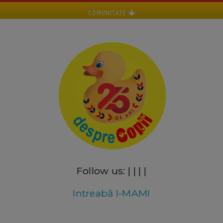
COMUNITATE
Follow us:
|
|
|
|
Intreabă I-MAMI