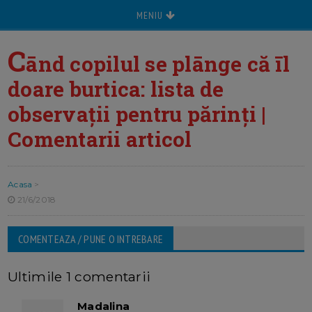
MENIU
C
ānd copilul se plānge că īl
doare burtica: lista de
observații pentru părinți |
Comentarii articol
Acasa
>
21/6/2018
COMENTEAZA / PUNE O INTREBARE
Ultimile 1 comentarii
Madalina