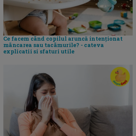
Ce facem cānd copilul aruncă intenționat
māncarea sau tacāmurile? - cateva
explicatii si sfaturi utile