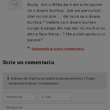
Buna . Am o fetita de 4 ani si imi spune
ca o doare burtica .. dar pe parcursul
zilei nu imi zice ... .. de la ce sa o doara
burtica ? Inafara ca o doare burta ii
curge si sange din nas dar nu mult si nu
des si face febra .. ? Ma puteti ajuta cu o
parere?
Raspunde la acest comentariu
Scrie un comentariu
Adresa de mail nu se publica (ramai anonim). | Toate
campurile trebuie completate!