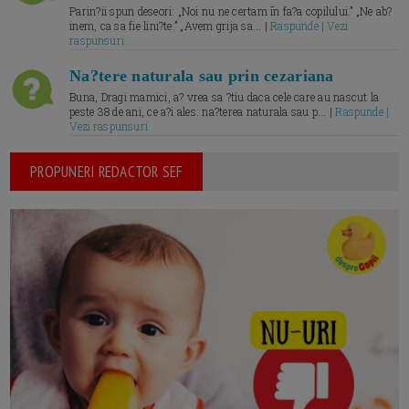
Parin?ii spun deseori: „Noi nu ne certam īn fa?a copilului.” „Ne ab?
inem, ca sa fie lini?te.” „Avem grija sa... |
Raspunde | Vezi
raspunsuri
Na?tere naturala sau prin cezariana
Buna, Dragi mamici, a? vrea sa ?tiu daca cele care au nascut la
peste 38 de ani, ce a?i ales: na?terea naturala sau p... |
Raspunde |
Vezi raspunsuri
PROPUNERI REDACTOR SEF