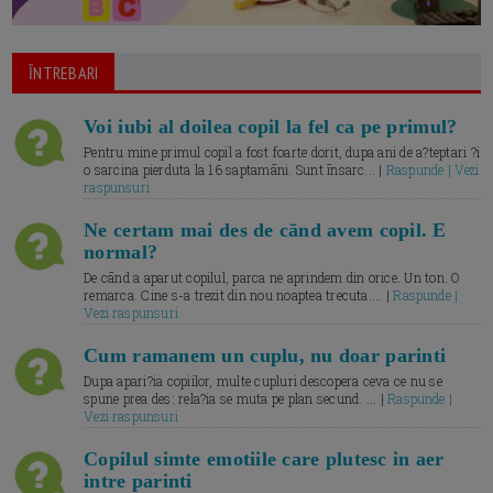
ĪNTREBARI
Voi iubi al doilea copil la fel ca pe primul?
Pentru mine primul copil a fost foarte dorit, dupa ani de a?teptari ?i
o sarcina pierduta la 16 saptamāni. Sunt īnsarc... |
Raspunde | Vezi
raspunsuri
Ne certam mai des de cānd avem copil. E
normal?
De cānd a aparut copilul, parca ne aprindem din orice. Un ton. O
remarca. Cine s-a trezit din nou noaptea trecuta.... |
Raspunde |
Vezi raspunsuri
Cum ramanem un cuplu, nu doar parinti
Dupa apari?ia copiilor, multe cupluri descopera ceva ce nu se
spune prea des: rela?ia se muta pe plan secund. ... |
Raspunde |
Vezi raspunsuri
Copilul simte emotiile care plutesc in aer
intre parinti