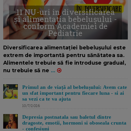
11 NU-uri in diversificarea
și alimentația bebelușului -
conform Academiei de
Pediatrie
16/7/2026
AUTOR: EDITOR DC.
Diversificarea alimentației bebelușului este
extrem de importantă pentru sănătatea sa.
Alimentele trebuie să fie introduse gradual,
nu trebuie să ne
...
Primul an de viață al bebelușului: Avem cate
un sfat important pentru fiecare luna - si ai
sa vezi ca te va ajuta
10/7/2026
Depresia postnatala sau baletul dintre
dragoste, emotii, hormoni si oboseala crunta
- confesiuni