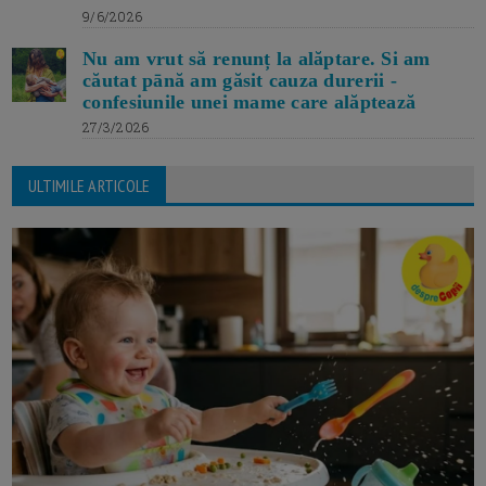
9/6/2026
Nu am vrut să renunț la alăptare. Si am
căutat pānă am găsit cauza durerii -
confesiunile unei mame care alăptează
27/3/2026
ULTIMILE ARTICOLE