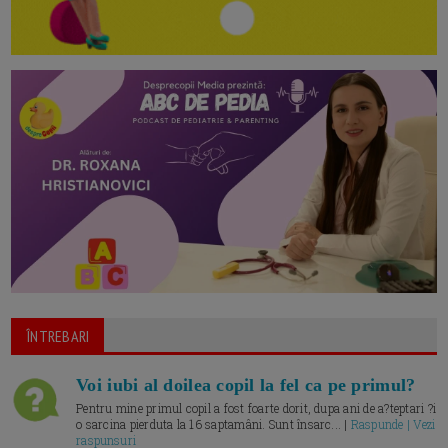
ÎNTREBARI
Voi iubi al doilea copil la fel ca pe primul?
Pentru mine primul copil a fost foarte dorit, dupa ani de a?teptari ?i
o sarcina pierduta la 16 saptamâni. Sunt însarc... |
Raspunde | Vezi
raspunsuri