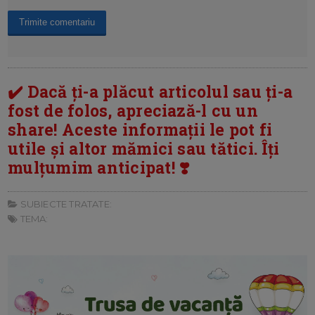
✔️ Dacă ți-a plăcut articolul sau ți-a
fost de folos, apreciază-l cu un
share! Aceste informații le pot fi
utile și altor mămici sau tătici. Îți
mulțumim anticipat! ❣️
SUBIECTE TRATATE:
TEMA: