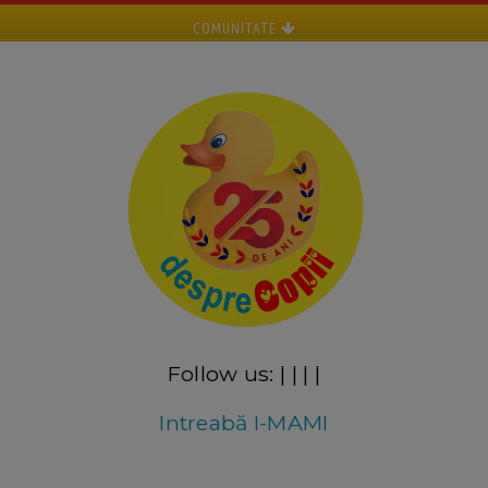
COMUNITATE
Follow us:
|
|
|
|
Intreabă I-MAMI