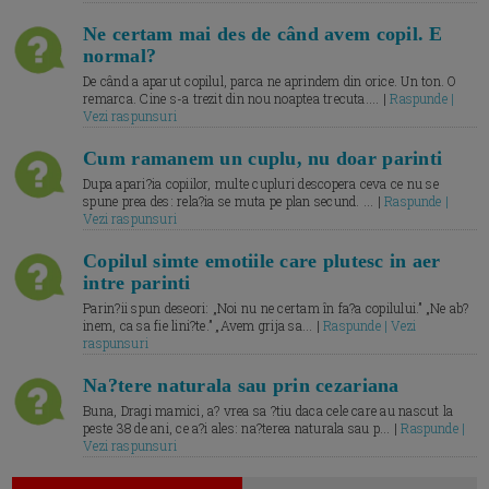
Ne certam mai des de când avem copil. E
normal?
De când a aparut copilul, parca ne aprindem din orice. Un ton. O
remarca. Cine s-a trezit din nou noaptea trecuta.... |
Raspunde |
Vezi raspunsuri
Cum ramanem un cuplu, nu doar parinti
Dupa apari?ia copiilor, multe cupluri descopera ceva ce nu se
spune prea des: rela?ia se muta pe plan secund. ... |
Raspunde |
Vezi raspunsuri
Copilul simte emotiile care plutesc in aer
intre parinti
Parin?ii spun deseori: „Noi nu ne certam în fa?a copilului.” „Ne ab?
inem, ca sa fie lini?te.” „Avem grija sa... |
Raspunde | Vezi
raspunsuri
Na?tere naturala sau prin cezariana
Buna, Dragi mamici, a? vrea sa ?tiu daca cele care au nascut la
peste 38 de ani, ce a?i ales: na?terea naturala sau p... |
Raspunde |
Vezi raspunsuri