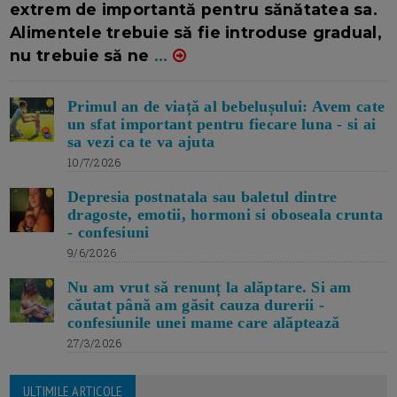
extrem de importantă pentru sănătatea sa.
Alimentele trebuie să fie introduse gradual,
nu trebuie să ne
...
Primul an de viață al bebelușului: Avem cate
un sfat important pentru fiecare luna - si ai
sa vezi ca te va ajuta
10/7/2026
Depresia postnatala sau baletul dintre
dragoste, emotii, hormoni si oboseala crunta
- confesiuni
9/6/2026
Nu am vrut să renunț la alăptare. Si am
căutat până am găsit cauza durerii -
confesiunile unei mame care alăptează
27/3/2026
ULTIMILE ARTICOLE