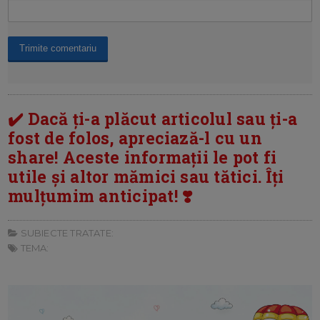
✔️ Dacă ți-a plăcut articolul sau ți-a
fost de folos, apreciază-l cu un
share! Aceste informații le pot fi
utile și altor mămici sau tătici. Îți
mulțumim anticipat! ❣️
SUBIECTE TRATATE:
TEMA: