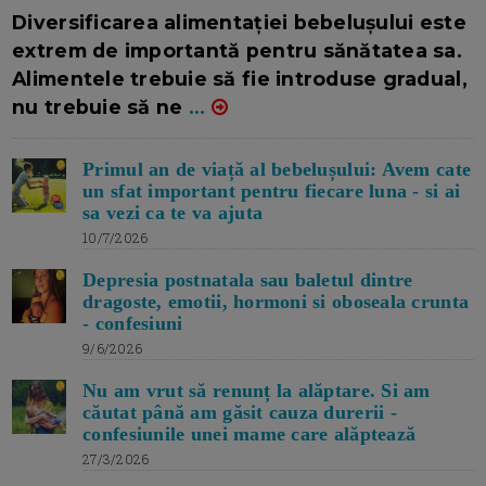
16/7/2026
AUTOR: EDITOR DC.
Diversificarea alimentației bebelușului este
extrem de importantă pentru sănătatea sa.
Alimentele trebuie să fie introduse gradual,
nu trebuie să ne
...
Primul an de viață al bebelușului: Avem cate
un sfat important pentru fiecare luna - si ai
sa vezi ca te va ajuta
10/7/2026
Depresia postnatala sau baletul dintre
dragoste, emotii, hormoni si oboseala crunta
- confesiuni
9/6/2026
Nu am vrut să renunț la alăptare. Si am
căutat până am găsit cauza durerii -
confesiunile unei mame care alăptează
27/3/2026