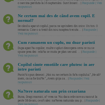
o sarcina pierduta la 16 saptamâni. Sunt însarc... |
Raspunde | Vezi
raspunsuri
Ne certam mai des de când avem copil. E
normal?
De când a aparut copilul, parca ne aprindem din orice. Un ton. O
remarca. Cine s-a trezit din nou noaptea trecuta.... |
Raspunde |
Vezi raspunsuri
Cum ramanem un cuplu, nu doar parinti
Dupa apari?ia copiilor, multe cupluri descopera ceva ce nu se
spune prea des: rela?ia se muta pe plan secund. ... |
Raspunde |
Vezi raspunsuri
Copilul simte emotiile care plutesc in aer
intre parinti
Parin?ii spun deseori: „Noi nu ne certam în fa?a copilului.” „Ne ab?
inem, ca sa fie lini?te.” „Avem grija sa... |
Raspunde | Vezi
raspunsuri
Na?tere naturala sau prin cezariana
Buna, Dragi mamici, a? vrea sa ?tiu daca cele care au nascut la
peste 38 de ani, ce a?i ales: na?terea naturala sau p... |
Raspunde |
Vezi raspunsuri