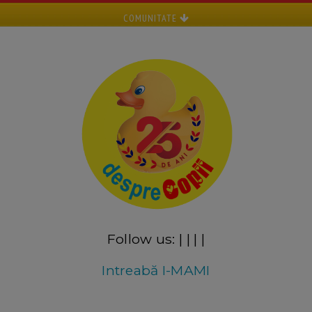
COMUNITATE
Follow us:
|
|
|
|
Intreabă I-MAMI