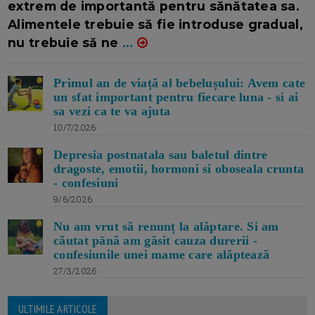
extrem de importantă pentru sănătatea sa.
Alimentele trebuie să fie introduse gradual,
nu trebuie să ne
...
Primul an de viață al bebelușului: Avem cate
un sfat important pentru fiecare luna - si ai
sa vezi ca te va ajuta
10/7/2026
Depresia postnatala sau baletul dintre
dragoste, emotii, hormoni si oboseala crunta
- confesiuni
9/6/2026
Nu am vrut să renunț la alăptare. Si am
căutat pānă am găsit cauza durerii -
confesiunile unei mame care alăptează
27/3/2026
ULTIMILE ARTICOLE