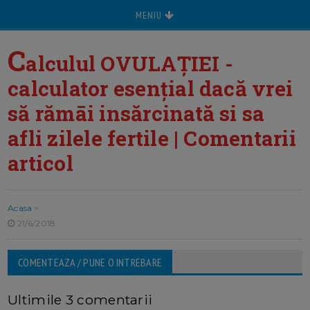
MENIU
C
alculul OVULAȚIEI -
calculator esențial dacă vrei
să rămāi insărcinată si sa
afli zilele fertile | Comentarii
articol
Acasa
>
21/6/2018
COMENTEAZA / PUNE O INTREBARE
Ultimile 3 comentarii