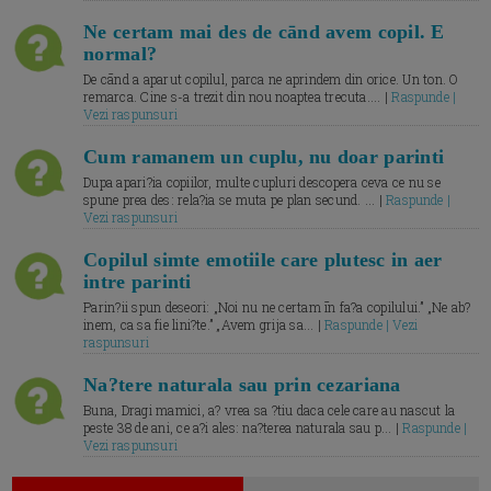
Ne certam mai des de cānd avem copil. E
normal?
De cānd a aparut copilul, parca ne aprindem din orice. Un ton. O
remarca. Cine s-a trezit din nou noaptea trecuta.... |
Raspunde |
Vezi raspunsuri
Cum ramanem un cuplu, nu doar parinti
Dupa apari?ia copiilor, multe cupluri descopera ceva ce nu se
spune prea des: rela?ia se muta pe plan secund. ... |
Raspunde |
Vezi raspunsuri
Copilul simte emotiile care plutesc in aer
intre parinti
Parin?ii spun deseori: „Noi nu ne certam īn fa?a copilului.” „Ne ab?
inem, ca sa fie lini?te.” „Avem grija sa... |
Raspunde | Vezi
raspunsuri
Na?tere naturala sau prin cezariana
Buna, Dragi mamici, a? vrea sa ?tiu daca cele care au nascut la
peste 38 de ani, ce a?i ales: na?terea naturala sau p... |
Raspunde |
Vezi raspunsuri