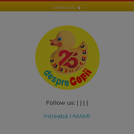
COMUNITATE
Follow us:
|
|
|
|
Intreabă I-MAMI