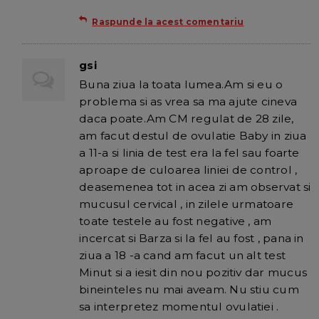
Raspunde la acest comentariu
gsi
Buna ziua la toata lumea.Am si eu o
problema si as vrea sa ma ajute cineva
daca poate.Am CM regulat de 28 zile,
am facut destul de ovulatie Baby in ziua
a 11-a si linia de test era la fel sau foarte
aproape de culoarea liniei de control ,
deasemenea tot in acea zi am observat si
mucusul cervical , in zilele urmatoare
toate testele au fost negative , am
incercat si Barza si la fel au fost , pana in
ziua a 18 -a cand am facut un alt test
Minut si a iesit din nou pozitiv dar mucus
bineinteles nu mai aveam. Nu stiu cum
sa interpretez momentul ovulatiei .