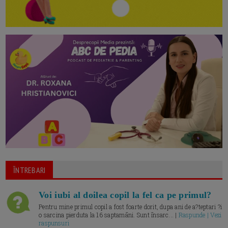
ĪNTREBARI
Voi iubi al doilea copil la fel ca pe primul?
Pentru mine primul copil a fost foarte dorit, dupa ani de a?teptari ?i
o sarcina pierduta la 16 saptamāni. Sunt īnsarc... |
Raspunde | Vezi
raspunsuri