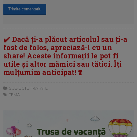
✔️ Dacă ți-a plăcut articolul sau ți-a
fost de folos, apreciază-l cu un
share! Aceste informații le pot fi
utile și altor mămici sau tătici. Īți
mulțumim anticipat! ❣️
SUBIECTE TRATATE:
TEMA: