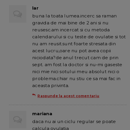
lar
buna la toata lumea.incerc sa raman
gravida de mai bine de 2 ani si nu
reusesc.am incercat si cu metoda
calendarului si cu teste de ovulatie si tot
nu am reusit.sunt foarte stresata din
acest lucru,oare nu pot avea copii
niciodata?de anul trecut cam de prin
sept. am fost la doctor si nu-mi gaseste
nici mie nici sotului meu absolut nici o
problema.chiar nu stiu ce sa mai fac in
aceasta privinta.
Raspunde la acest comentariu
mariana
daca nu ai un ciclu regular se poate
calcula ovulatia