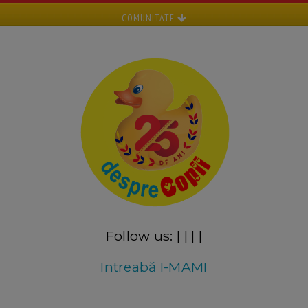
COMUNITATE
Follow us:
|
|
|
|
Intreabă I-MAMI