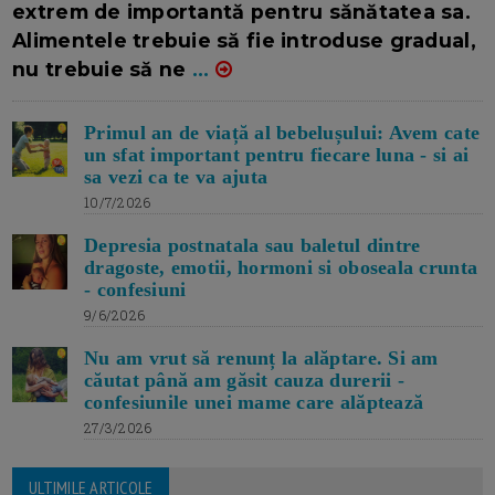
extrem de importantă pentru sănătatea sa.
Alimentele trebuie să fie introduse gradual,
nu trebuie să ne
...
Primul an de viață al bebelușului: Avem cate
un sfat important pentru fiecare luna - si ai
sa vezi ca te va ajuta
10/7/2026
Depresia postnatala sau baletul dintre
dragoste, emotii, hormoni si oboseala crunta
- confesiuni
9/6/2026
Nu am vrut să renunț la alăptare. Si am
căutat până am găsit cauza durerii -
confesiunile unei mame care alăptează
27/3/2026
ULTIMILE ARTICOLE