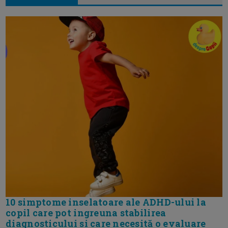
10 simptome inselatoare ale ADHD-ului la
copil care pot ingreuna stabilirea
diagnosticului si care necesită o evaluare