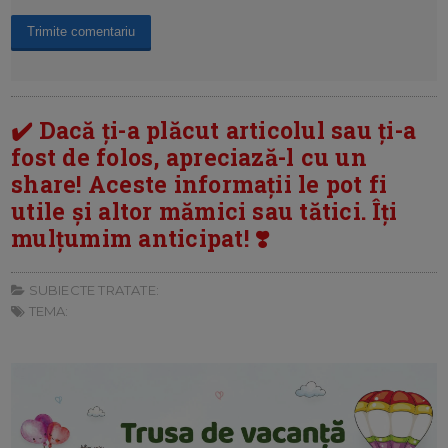
✔️ Dacă ți-a plăcut articolul sau ți-a
fost de folos, apreciază-l cu un
share! Aceste informații le pot fi
utile și altor mămici sau tătici. Îți
mulțumim anticipat! ❣️
SUBIECTE TRATATE:
TEMA: