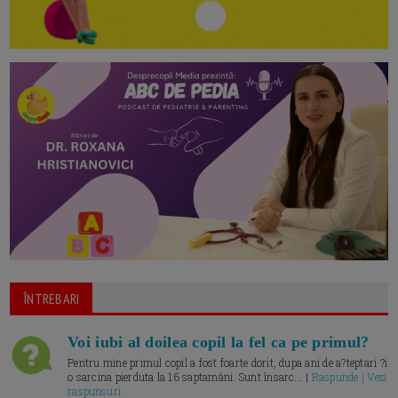
ÎNTREBARI
Voi iubi al doilea copil la fel ca pe primul?
Pentru mine primul copil a fost foarte dorit, dupa ani de a?teptari ?i
o sarcina pierduta la 16 saptamâni. Sunt însarc... |
Raspunde | Vezi
raspunsuri