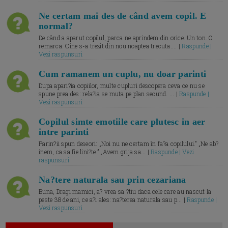
Ne certam mai des de când avem copil. E
normal?
De când a aparut copilul, parca ne aprindem din orice. Un ton. O
remarca. Cine s-a trezit din nou noaptea trecuta.... |
Raspunde |
Vezi raspunsuri
Cum ramanem un cuplu, nu doar parinti
Dupa apari?ia copiilor, multe cupluri descopera ceva ce nu se
spune prea des: rela?ia se muta pe plan secund. ... |
Raspunde |
Vezi raspunsuri
Copilul simte emotiile care plutesc in aer
intre parinti
Parin?ii spun deseori: „Noi nu ne certam în fa?a copilului.” „Ne ab?
inem, ca sa fie lini?te.” „Avem grija sa... |
Raspunde | Vezi
raspunsuri
Na?tere naturala sau prin cezariana
Buna, Dragi mamici, a? vrea sa ?tiu daca cele care au nascut la
peste 38 de ani, ce a?i ales: na?terea naturala sau p... |
Raspunde |
Vezi raspunsuri