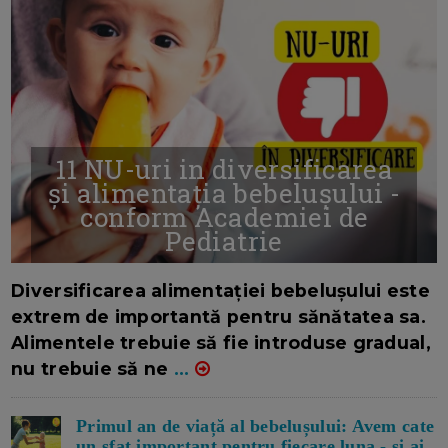
11 NU-uri in diversificarea
și alimentația bebelușului -
conform Academiei de
Pediatrie
16/7/2026
AUTOR: EDITOR DC.
Diversificarea alimentației bebelușului este
extrem de importantă pentru sănătatea sa.
Alimentele trebuie să fie introduse gradual,
nu trebuie să ne
...
Primul an de viață al bebelușului: Avem cate
un sfat important pentru fiecare luna - si ai