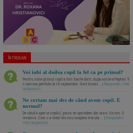
ÎNTREBARI
Voi iubi al doilea copil la fel ca pe primul?
Pentru mine primul copil a fost foarte dorit, dupa ani de a?teptari ?i
o sarcina pierduta la 16 saptamâni. Sunt însarc... |
Raspunde | Vezi
raspunsuri
Ne certam mai des de când avem copil. E
normal?
De când a aparut copilul, parca ne aprindem din orice. Un ton. O
remarca. Cine s-a trezit din nou noaptea trecuta.... |
Raspunde |
Vezi raspunsuri