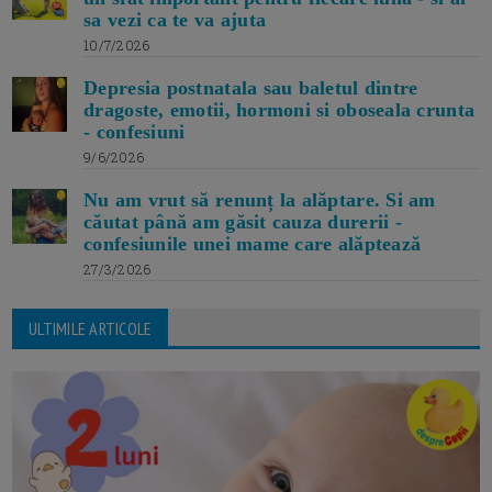
sa vezi ca te va ajuta
10/7/2026
Depresia postnatala sau baletul dintre
dragoste, emotii, hormoni si oboseala crunta
- confesiuni
9/6/2026
Nu am vrut să renunț la alăptare. Si am
căutat până am găsit cauza durerii -
confesiunile unei mame care alăptează
27/3/2026
ULTIMILE ARTICOLE