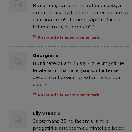
Bună ziua, suntem în săptămâna 35, a
doua sarcina. Așteptăm cu nerăbdare sa
o cunoaștem! Ultimele săptămâni trec
tot mai greu, nu credeți??
Raspunde la acest comentariu
Georgiana
Bună fetelor am 34 s și 4 zile...mișcările
fetale sunt mai rare..și.nj sunt intense
deloc...sunt doar.mici valuri...la voi cum
este ?
Raspunde la acest comentariu
Elly Stanciu
Saptamana 35 ne facem ultimile
pregatiri si asteptam cumintei pe bebe.