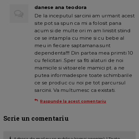
danese ana teodora
De la inceputul sarcinii am urmarit acest
site pot sa spun ca mi a folosit pana
acum si de multe ori m am linistit stiind
ce se intampla cu mine si cu bebe al
meu in fiecare saptamana.sunt
dependenta!!!! Din partea mea primiti 10
cu felicitari .Sper sa fiti alaturi de noi
mamicile si viitoarele mamici pt. a ne
putea informadespre toate schimbarile
ce se produc cu noi pe tot parcursul
sarcinii. Va multumesc ca existati.
Raspunde la acest comentariu
Scrie un comentariu
Adresa de mail nu se publica (ramai anonim). | Toate