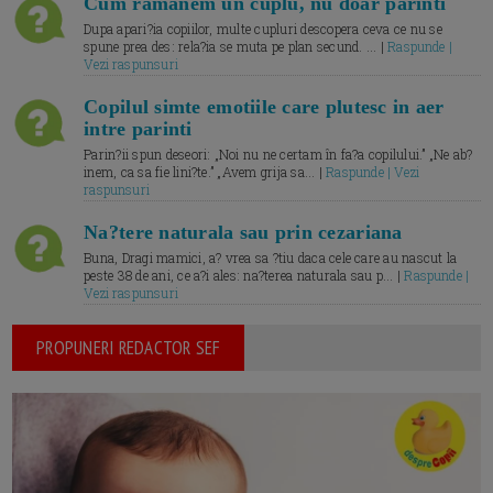
Cum ramanem un cuplu, nu doar parinti
Dupa apari?ia copiilor, multe cupluri descopera ceva ce nu se
spune prea des: rela?ia se muta pe plan secund. ... |
Raspunde |
Vezi raspunsuri
Copilul simte emotiile care plutesc in aer
intre parinti
Parin?ii spun deseori: „Noi nu ne certam în fa?a copilului.” „Ne ab?
inem, ca sa fie lini?te.” „Avem grija sa... |
Raspunde | Vezi
raspunsuri
Na?tere naturala sau prin cezariana
Buna, Dragi mamici, a? vrea sa ?tiu daca cele care au nascut la
peste 38 de ani, ce a?i ales: na?terea naturala sau p... |
Raspunde |
Vezi raspunsuri
PROPUNERI REDACTOR SEF