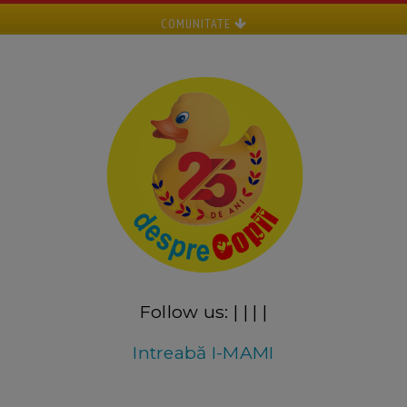
COMUNITATE
Follow us:
|
|
|
|
Intreabă I-MAMI