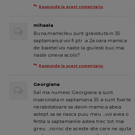
Raspunde la acest comentariu
mihaela
Buna.mamici!eu sunt graviduta in 35
saptamani,si voi fi ptr .a 2a oara mamica
de baietel.voi naste la giulesti buc.mai
naste cineva acolo?
Raspunde la acest comentariu
Georgiana
Sal ma numesc Georgiana si sunt
insarcinata in saptamana 35 si sunt foarte
nerabdatoare sa devin mamica abea
astept sa se nasca puiu meu ...voi avea o
fetita si saptamanile astea trec tot mai
greu ...noroc de aceste site care ne ajuta