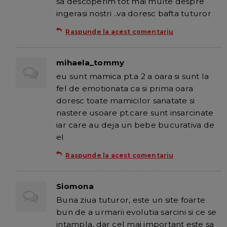
sa descoperim tot mai multe despre
ingerasi nostri ..va doresc bafta tuturor
Raspunde la acest comentariu
mihaela_tommy
eu sunt mamica pt.a 2 a oara si sunt la
fel de emotionata ca si prima oara
doresc toate mamicilor sanatate si
nastere usoare pt.care sunt insarcinate
iar care au deja un bebe bucurativa de
el
Raspunde la acest comentariu
Siomona
Buna ziua tuturor, este un site foarte
bun de a urmarii evolutia sarcini si ce se
intampla, dar cel mai important este sa