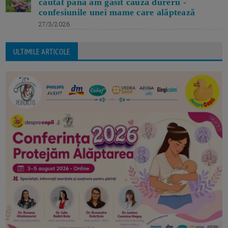
căutat până am găsit cauza durerii -
confesiunile unei mame care alăptează
27/3/2026
ULTIMILE ARTICOLE