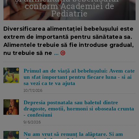
conform Academiei de
Pediatrie
16/7/2026
AUTOR: EDITOR DC.
Diversificarea alimentației bebelușului este
extrem de importantă pentru sănătatea sa.
Alimentele trebuie să fie introduse gradual,
nu trebuie să ne
...
Primul an de viață al bebelușului: Avem cate
un sfat important pentru fiecare luna - si ai
sa vezi ca te va ajuta
10/7/2026
Depresia postnatala sau baletul dintre
dragoste, emotii, hormoni si oboseala crunta
- confesiuni
9/6/2026
Nu am vrut să renunț la alăptare. Si am