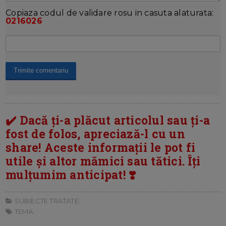
Copiaza codul de validare rosu in casuta alaturata:
0216026
✔️ Dacă ți-a plăcut articolul sau ți-a
fost de folos, apreciază-l cu un
share! Aceste informații le pot fi
utile și altor mămici sau tătici. Îți
mulțumim anticipat! ❣️
SUBIECTE TRATATE:
TEMA: