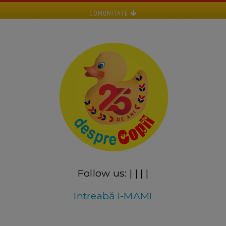
COMUNITATE
Follow us:
|
|
|
|
Intreabă I-MAMI