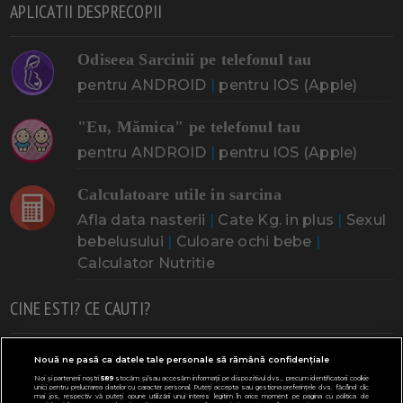
APLICATII DESPRECOPII
Odiseea Sarcinii pe telefonul tau
pentru ANDROID
|
pentru IOS (Apple)
"Eu, Mămica" pe telefonul tau
pentru ANDROID
|
pentru IOS (Apple)
Calculatoare utile in sarcina
Afla data nasterii
|
Cate Kg. in plus
|
Sexul
bebelusului
|
Culoare ochi bebe
|
Calculator Nutritie
CINE ESTI? CE CAUTI?
Doresc un copil
Adoptia
Probleme cu sarcina
Nouă ne pasă ca datele tale personale să rămână confidențiale
Noi și partenerii noștri
589
stocăm și/sau accesăm informații pe dispozitivul dvs., precum identificatorii cookie
Urmeaza sa nasc
Probleme alaptare
Bebe plange
unici pentru prelucrarea datelor cu caracter personal. Puteți accepta sau gestiona preferințele dvs. făcând clic
mai jos, respectiv vă puteți opune utilizării unui interes legitim în orice moment pe pagina cu politica de