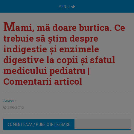
MENIU
M
ami, mă doare burtica. Ce
trebuie să ştim despre
indigestie şi enzimele
digestive la copii şi sfatul
medicului pediatru |
Comentarii articol
Acasa
>
21/6/2018
COMENTEAZA / PUNE O INTREBARE