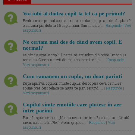
Voi iubi al doilea copil la fel ca pe primul?
Pentru mine primul copil a fost foarte dorit, dupa ani de a?teptari ?i
o sarcina pierduta la 16 saptamâni. Sunt însarc... |
Raspunde | Vezi
raspunsuri
Ne certam mai des de când avem copil. E
normal?
De când a aparut copilul, parca ne aprindem din orice. Un ton. O
remarca. Cine s-a trezit din nou noaptea trecuta.... |
Raspunde |
Vezi raspunsuri
Cum ramanem un cuplu, nu doar parinti
Dupa apari?ia copiilor, multe cupluri descopera ceva ce nu se
spune prea des: rela?ia se muta pe plan secund. ... |
Raspunde |
Vezi raspunsuri
Copilul simte emotiile care plutesc in aer
intre parinti
Parin?ii spun deseori: „Noi nu ne certam în fa?a copilului.” „Ne ab?
inem, ca sa fie lini?te.” „Avem grija sa... |
Raspunde | Vezi
raspunsuri