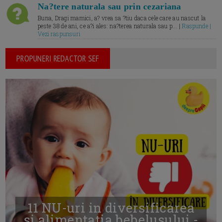
Na?tere naturala sau prin cezariana
Buna, Dragi mamici, a? vrea sa ?tiu daca cele care au nascut la
peste 38 de ani, ce a?i ales: na?terea naturala sau p... |
Raspunde |
Vezi raspunsuri
PROPUNERI REDACTOR SEF
11 NU-uri in diversificarea
și alimentația bebelușului -