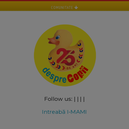
COMUNITATE
Follow us:
|
|
|
|
Intreabă I-MAMI