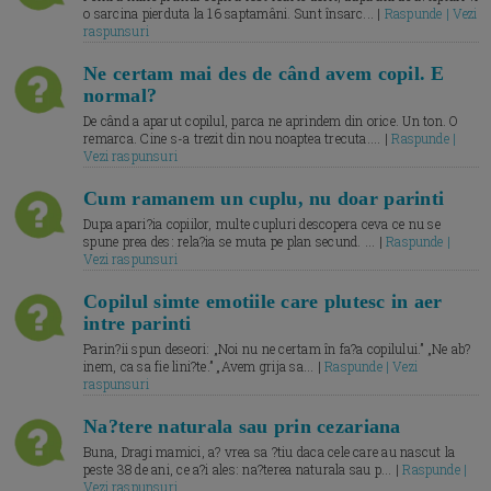
o sarcina pierduta la 16 saptamâni. Sunt însarc... |
Raspunde | Vezi
raspunsuri
Ne certam mai des de când avem copil. E
normal?
De când a aparut copilul, parca ne aprindem din orice. Un ton. O
remarca. Cine s-a trezit din nou noaptea trecuta.... |
Raspunde |
Vezi raspunsuri
Cum ramanem un cuplu, nu doar parinti
Dupa apari?ia copiilor, multe cupluri descopera ceva ce nu se
spune prea des: rela?ia se muta pe plan secund. ... |
Raspunde |
Vezi raspunsuri
Copilul simte emotiile care plutesc in aer
intre parinti
Parin?ii spun deseori: „Noi nu ne certam în fa?a copilului.” „Ne ab?
inem, ca sa fie lini?te.” „Avem grija sa... |
Raspunde | Vezi
raspunsuri
Na?tere naturala sau prin cezariana
Buna, Dragi mamici, a? vrea sa ?tiu daca cele care au nascut la
peste 38 de ani, ce a?i ales: na?terea naturala sau p... |
Raspunde |
Vezi raspunsuri