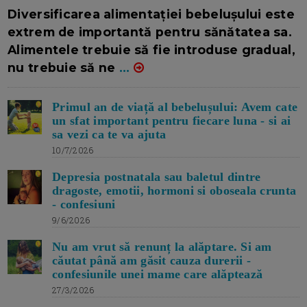
16/7/2026
AUTOR: EDITOR DC.
Diversificarea alimentației bebelușului este
extrem de importantă pentru sănătatea sa.
Alimentele trebuie să fie introduse gradual,
nu trebuie să ne
...
Primul an de viață al bebelușului: Avem cate
un sfat important pentru fiecare luna - si ai
sa vezi ca te va ajuta
10/7/2026
Depresia postnatala sau baletul dintre
dragoste, emotii, hormoni si oboseala crunta
- confesiuni
9/6/2026
Nu am vrut să renunț la alăptare. Si am
căutat până am găsit cauza durerii -
confesiunile unei mame care alăptează
27/3/2026