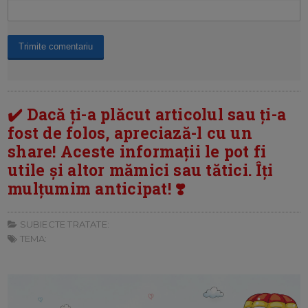
✔️ Dacă ți-a plăcut articolul sau ți-a
fost de folos, apreciază-l cu un
share! Aceste informații le pot fi
utile și altor mămici sau tătici. Îți
mulțumim anticipat! ❣️
SUBIECTE TRATATE:
TEMA: