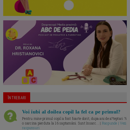
ÎNTREBARI
Voi iubi al doilea copil la fel ca pe primul?
Pentru mine primul copil a fost foarte dorit, dupa ani de a?teptari ?i
o sarcina pierduta la 16 saptamâni. Sunt însarc... |
Raspunde | Vezi
raspunsuri