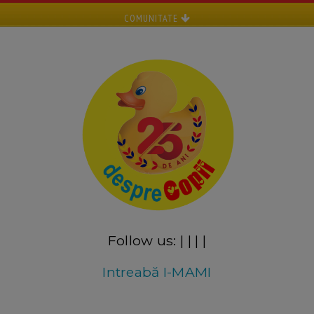
COMUNITATE
Follow us:
|
|
|
|
Intreabă I-MAMI