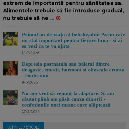
extrem de importantă pentru sănătatea sa.
Alimentele trebuie să fie introduse gradual,
nu trebuie să ne
...
Primul an de viață al bebelușului: Avem cate
un sfat important pentru fiecare luna - si ai
sa vezi ca te va ajuta
10/7/2026
Depresia postnatala sau baletul dintre
dragoste, emotii, hormoni si oboseala crunta
- confesiuni
9/6/2026
Nu am vrut să renunț la alăptare. Si am
căutat până am găsit cauza durerii -
confesiunile unei mame care alăptează
27/3/2026
ULTIMILE ARTICOLE