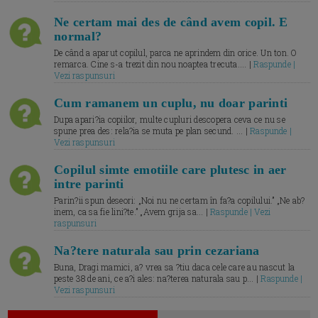
Ne certam mai des de când avem copil. E
normal?
De când a aparut copilul, parca ne aprindem din orice. Un ton. O
remarca. Cine s-a trezit din nou noaptea trecuta.... |
Raspunde |
Vezi raspunsuri
Cum ramanem un cuplu, nu doar parinti
Dupa apari?ia copiilor, multe cupluri descopera ceva ce nu se
spune prea des: rela?ia se muta pe plan secund. ... |
Raspunde |
Vezi raspunsuri
Copilul simte emotiile care plutesc in aer
intre parinti
Parin?ii spun deseori: „Noi nu ne certam în fa?a copilului.” „Ne ab?
inem, ca sa fie lini?te.” „Avem grija sa... |
Raspunde | Vezi
raspunsuri
Na?tere naturala sau prin cezariana
Buna, Dragi mamici, a? vrea sa ?tiu daca cele care au nascut la
peste 38 de ani, ce a?i ales: na?terea naturala sau p... |
Raspunde |
Vezi raspunsuri