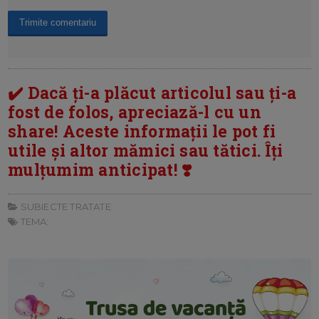
✔️ Dacă ți-a plăcut articolul sau ți-a
fost de folos, apreciază-l cu un
share! Aceste informații le pot fi
utile și altor mămici sau tătici. Îți
mulțumim anticipat! ❣️
SUBIECTE TRATATE:
TEMA: