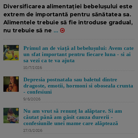
16/7/2026
AUTOR: EDITOR DC.
Diversificarea alimentației bebelușului este
extrem de importantă pentru sănătatea sa.
Alimentele trebuie să fie introduse gradual,
nu trebuie să ne
...
Primul an de viață al bebelușului: Avem cate
un sfat important pentru fiecare luna - si ai
sa vezi ca te va ajuta
10/7/2026
Depresia postnatala sau baletul dintre
dragoste, emotii, hormoni si oboseala crunta
- confesiuni
9/6/2026
Nu am vrut să renunț la alăptare. Si am
căutat până am găsit cauza durerii -
confesiunile unei mame care alăptează
27/3/2026