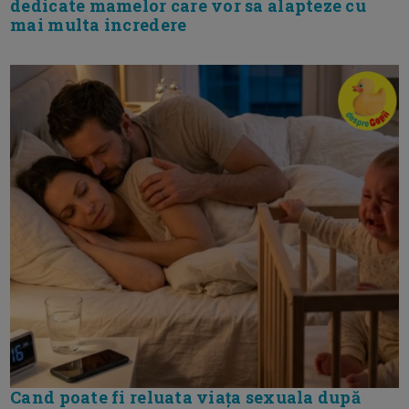
dedicate mamelor care vor sa alapteze cu
mai multa incredere
Cand poate fi reluata viața sexuala după