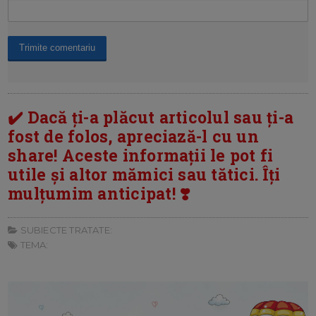
✔️ Dacă ți-a plăcut articolul sau ți-a
fost de folos, apreciază-l cu un
share! Aceste informații le pot fi
utile și altor mămici sau tătici. Îți
mulțumim anticipat! ❣️
SUBIECTE TRATATE:
TEMA: