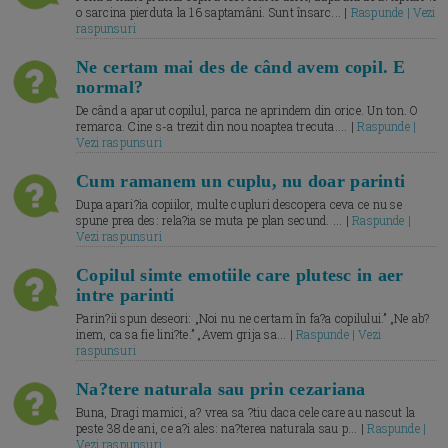
o sarcina pierduta la 16 saptamâni. Sunt însarc... |
Raspunde | Vezi
raspunsuri
Ne certam mai des de când avem copil. E
normal?
De când a aparut copilul, parca ne aprindem din orice. Un ton. O
remarca. Cine s-a trezit din nou noaptea trecuta.... |
Raspunde |
Vezi raspunsuri
Cum ramanem un cuplu, nu doar parinti
Dupa apari?ia copiilor, multe cupluri descopera ceva ce nu se
spune prea des: rela?ia se muta pe plan secund. ... |
Raspunde |
Vezi raspunsuri
Copilul simte emotiile care plutesc in aer
intre parinti
Parin?ii spun deseori: „Noi nu ne certam în fa?a copilului.” „Ne ab?
inem, ca sa fie lini?te.” „Avem grija sa... |
Raspunde | Vezi
raspunsuri
Na?tere naturala sau prin cezariana
Buna, Dragi mamici, a? vrea sa ?tiu daca cele care au nascut la
peste 38 de ani, ce a?i ales: na?terea naturala sau p... |
Raspunde |
Vezi raspunsuri