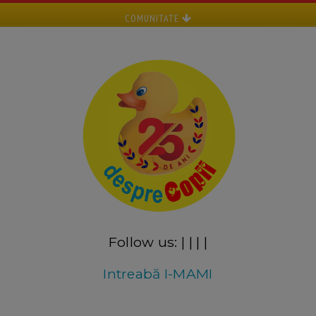
COMUNITATE
Follow us:
|
|
|
|
Intreabă I-MAMI