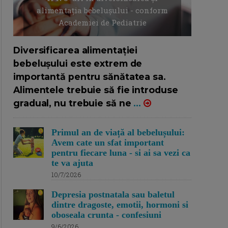
alimentația bebelușului - conform
Academiei de Pediatrie
16/7/2026
AUTOR: EDITOR DC.
Diversificarea alimentației
bebelușului este extrem de
importantă pentru sănătatea sa.
Alimentele trebuie să fie introduse
gradual, nu trebuie să ne
...
Primul an de viață al bebelușului:
Avem cate un sfat important
pentru fiecare luna - si ai sa vezi ca
te va ajuta
10/7/2026
Depresia postnatala sau baletul
dintre dragoste, emotii, hormoni si
oboseala crunta - confesiuni
9/6/2026