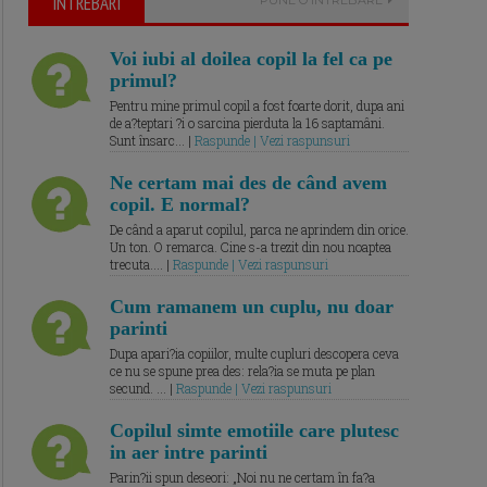
ÎNTREBARI
Voi iubi al doilea copil la fel ca pe
primul?
Pentru mine primul copil a fost foarte dorit, dupa ani
de a?teptari ?i o sarcina pierduta la 16 saptamâni.
Sunt însarc... |
Raspunde | Vezi raspunsuri
Ne certam mai des de când avem
copil. E normal?
De când a aparut copilul, parca ne aprindem din orice.
Un ton. O remarca. Cine s-a trezit din nou noaptea
trecuta.... |
Raspunde | Vezi raspunsuri
Cum ramanem un cuplu, nu doar
parinti
Dupa apari?ia copiilor, multe cupluri descopera ceva
ce nu se spune prea des: rela?ia se muta pe plan
secund. ... |
Raspunde | Vezi raspunsuri
Copilul simte emotiile care plutesc
in aer intre parinti
Parin?ii spun deseori: „Noi nu ne certam în fa?a