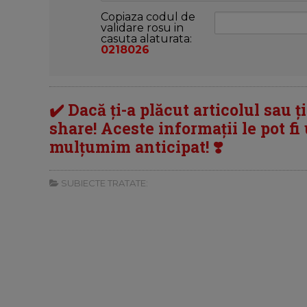
Copiaza codul de
validare rosu in
casuta alaturata:
0218026
✔️ Dacă ți-a plăcut articolul sau ț
share! Aceste informații le pot fi u
mulțumim anticipat! ❣️
SUBIECTE TRATATE: