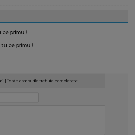
u pe primul!
l tu pe primul!
m). | Toate campurile trebuie completate!