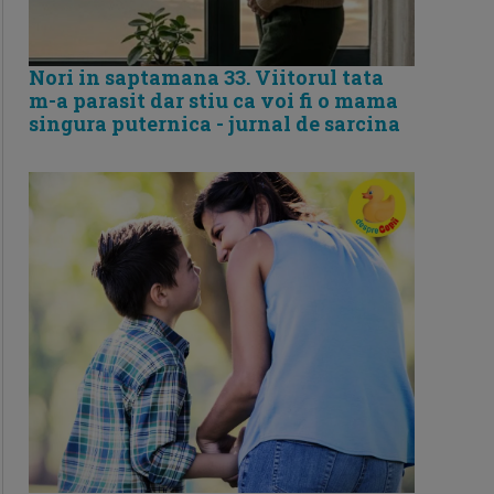
Nori in saptamana 33. Viitorul tata
m-a parasit dar stiu ca voi fi o mama
singura puternica - jurnal de sarcina