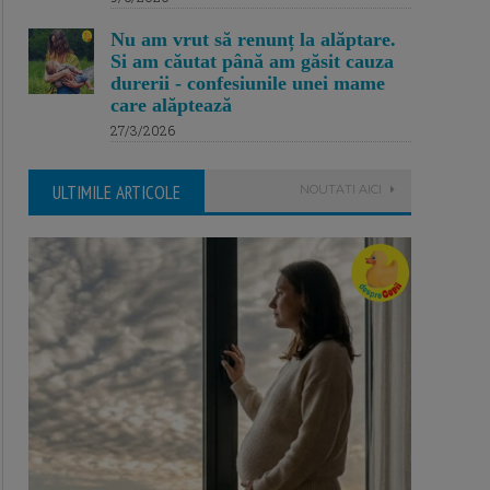
Nu am vrut să renunț la alăptare.
Si am căutat până am găsit cauza
durerii - confesiunile unei mame
care alăptează
27/3/2026
ULTIMILE ARTICOLE
NOUTATI AICI