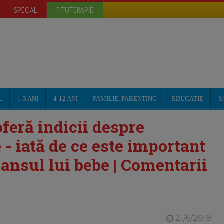
SPECIAL
FITOTERAPIE
L
1-3 ANI
4-12 ANI
FAMILIE, PARENTING
EDUCATIE
S
feră indicii despre
 - iată de ce este important
lansul lui bebe | Comentarii
21/6/2018