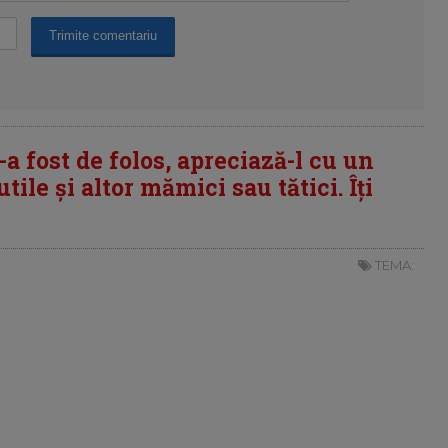
i-a fost de folos, apreciază-l cu un
tile și altor mămici sau tătici. Îți
TEMA: