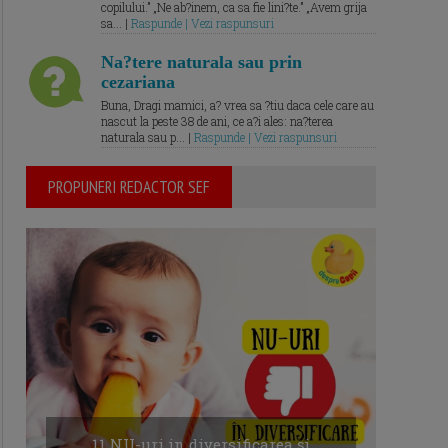
copilului.” „Ne ab?inem, ca sa fie lini?te.” „Avem grija
sa... |
Raspunde | Vezi raspunsuri
Na?tere naturala sau prin
cezariana
Buna, Dragi mamici, a? vrea sa ?tiu daca cele care au
nascut la peste 38 de ani, ce a?i ales: na?terea
naturala sau p... |
Raspunde | Vezi raspunsuri
PROPUNERI REDACTOR SEF
11 NU-uri in diversificarea și