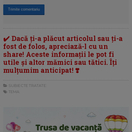
✔️ Dacă ți-a plăcut articolul sau ți-a
fost de folos, apreciază-l cu un
share! Aceste informații le pot fi
utile și altor mămici sau tătici. Îți
mulțumim anticipat! ❣️
SUBIECTE TRATATE:
TEMA: