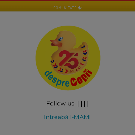
COMUNITATE
Follow us:
|
|
|
|
Intreabă I-MAMI