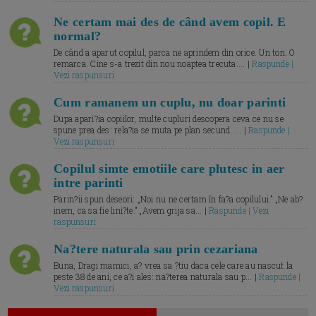
Ne certam mai des de când avem copil. E
normal?
De când a aparut copilul, parca ne aprindem din orice. Un ton. O
remarca. Cine s-a trezit din nou noaptea trecuta.... |
Raspunde |
Vezi raspunsuri
Cum ramanem un cuplu, nu doar parinti
Dupa apari?ia copiilor, multe cupluri descopera ceva ce nu se
spune prea des: rela?ia se muta pe plan secund. ... |
Raspunde |
Vezi raspunsuri
Copilul simte emotiile care plutesc in aer
intre parinti
Parin?ii spun deseori: „Noi nu ne certam în fa?a copilului.” „Ne ab?
inem, ca sa fie lini?te.” „Avem grija sa... |
Raspunde | Vezi
raspunsuri
Na?tere naturala sau prin cezariana
Buna, Dragi mamici, a? vrea sa ?tiu daca cele care au nascut la
peste 38 de ani, ce a?i ales: na?terea naturala sau p... |
Raspunde |
Vezi raspunsuri