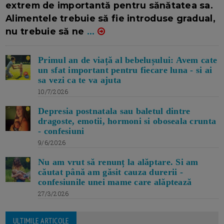
extrem de importantă pentru sănătatea sa.
Alimentele trebuie să fie introduse gradual,
nu trebuie să ne
...
Primul an de viață al bebelușului: Avem cate
un sfat important pentru fiecare luna - si ai
sa vezi ca te va ajuta
10/7/2026
Depresia postnatala sau baletul dintre
dragoste, emotii, hormoni si oboseala crunta
- confesiuni
9/6/2026
Nu am vrut să renunț la alăptare. Si am
căutat până am găsit cauza durerii -
confesiunile unei mame care alăptează
27/3/2026
ULTIMILE ARTICOLE