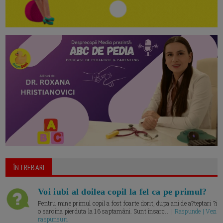
ÎNTREBARI
Voi iubi al doilea copil la fel ca pe primul?
Pentru mine primul copil a fost foarte dorit, dupa ani de a?teptari ?i
o sarcina pierduta la 16 saptamâni. Sunt însarc... |
Raspunde | Vezi
raspunsuri